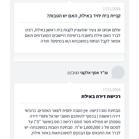
17/11/2016
קניית בית יחיד באילת, האם יש הטבות?
שלום אנחנו זוג צעיר שמעוניין לקנות בית ראשון באילת, רצינו
לברר האם אילת נחשבת ברשימת היישובים המועדפים והאם
אפשר לקבל הנחות במשכנתא ו/או במיסים? תודה
עו"ד אסף אלקוני
הגיב/ה:
17/11/2016
רכישת דירה באילת
מבחינת מס רכישה- אין הטבה יחסית לשאר האזורים. כרוכשי
דירה ראשונה ( בכפוף להיותכם תושבי ישראל וחסרי דירה
נוספת) יש ממילא פטור ממס רכישה ( מס בשיעור "0") עד
לסכום של כ 1,600,000 ש"ח . מבחינת הטבות במשכנתה- יש
לברר את התנאים עם הבנקים למשכנתאות באזור אילת,