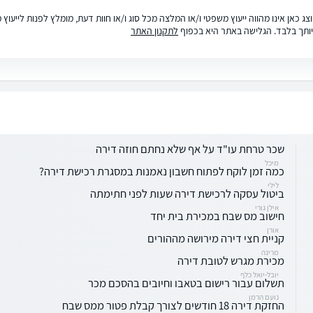
ג כאן אינו מהווה ייעוץ משפטי ו/או המלצה מכל סוג ו/או חוות דעת, מומלץ לפנות לייעו
ותך בלבד. הגלישה באתר היא בכפוף
לתקנון האתר
שכר טרחת עו"ד על אף שלא נחתם חוזה דירה
מיכל
כמה זמן לוקח לפתוח חשבון נאמנות במסגרת רכישת דירה?
לילי
ביטול עסקה לרכישת דירה שעות לפני חתימתה
אילן גורי
חישוב מס שבח במכירת בית יחד
אורן
קניית חצי דירה מירושה מההורים
מרינה
מכירת מגרש לטובת דירה
יובל-יואל כלף
תשלום עבור רישום בטאבו וחיובים בהסכם מכר
נועם הרמן
החזקת דירה 18 חודשים לצורך קבלת פטור ממס שבח