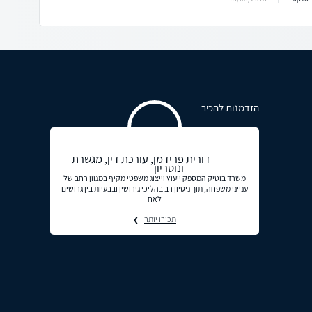
הזדמנות להכיר
דורית פרידמן, עורכת דין, מגשרת
ונוטריון
משרד בוטיק המספק ייעוץ וייצוג משפטי מקיף במגוון רחב של
ענייני משפחה, תוך ניסיון רב בהליכי גירושין ובבעיות בין גרושים
לאח
תכירו יותר