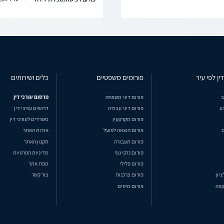
ין לפי עיר
פורומים משפטיים
כלים ושירותים
ב
פורום דיני משפחה
פרסום עורכי דין
ע
פורום דיני עבודה
דרושים עורכי דין
פורום מקרקעין
משרדים לעורכי דין
פורום הוצאה לפועל
אודות האתר
פורום תעבורה
תקנון האתר
פורום נזקי גוף
מדיניות הפרטיות
פורום פלילי
מפת אתר
ציון
פורום צרכנות
צור קשר
ווה
פורום מיסים