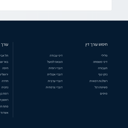
חיפוש עורך דין
עורך ד
פלילי
דיני עבודה
תל אבי
דיני משפחה
הוצאה לפועל
באר שב
תעבורה
דוברי רוסית
חיפה
נזקי גוף
דוברי אנגלית
ירושלים
רשלנות רפואית
דוברי ערבית
חדרה
פשיטת רגל
דוברי צרפתית
נתניה
מיסים
רמת גן
ראשון ל
פתח תק
אשדוד