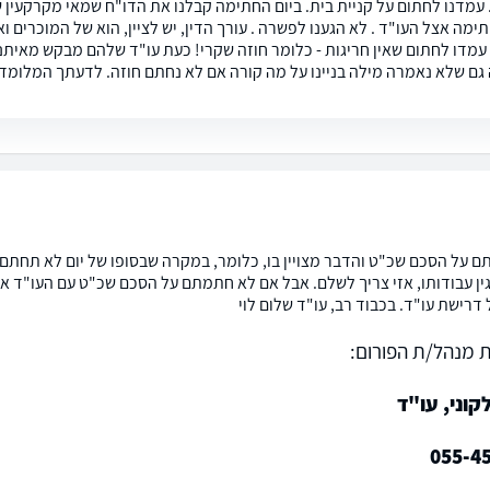
 עמדנו לחתום על קניית בית. ביום החתימה קבלנו את הדו"ח שמאי מקרקעין ש
מה אצל העו"ד . לא הגענו לפשרה . עורך הדין, יש לציין, הוא של המוכרים ואנו
עמדו לחתום שאין חריגות - כלומר חוזה שקרי! כעת עו"ד שלהם מבקש מאיתנו
גם שלא נאמרה מילה בניינו על מה קורה אם לא נחתם חוזה. לדעתך המלומדת 
 על הסכם שכ"ט והדבר מצויין בו, כלומר, במקרה שבסופו של יום לא תחתם 
ין עבודותו, אזי צריך לשלם. אבל אם לא חתמתם על הסכם שכ"ט עם העו"ד 
דרישת עו"ד. בכבוד רב, עו"ד שלום לוי
 מנהל/ת הפורום:
וני, עו"ד
055-4