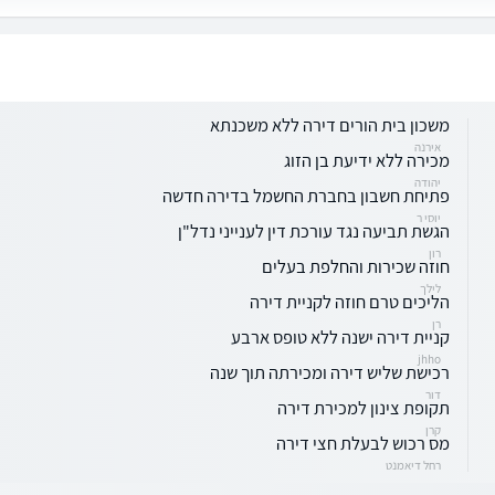
משכון בית הורים דירה ללא משכנתא
אירנה
מכירה ללא ידיעת בן הזוג
יהודה
פתיחת חשבון בחברת החשמל בדירה חדשה
יוסי ר
הגשת תביעה נגד עורכת דין לענייני נדל"ן
רון
חוזה שכירות והחלפת בעלים
לילך
הליכים טרם חוזה לקניית דירה
רן
קניית דירה ישנה ללא טופס ארבע
jhho
רכישת שליש דירה ומכירתה תוך שנה
דור
תקופת צינון למכירת דירה
קרן
מס רכוש לבעלת חצי דירה
רחל דיאמנט