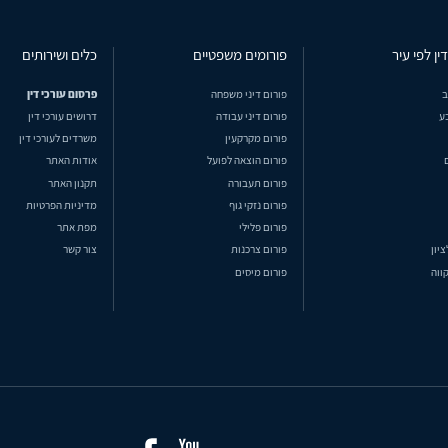
ין לפי עיר
פורומים משפטיים
כלים ושירותים
ב
פורום דיני משפחה
פרסום עורכי דין
ע
פורום דיני עבודה
דרושים עורכי דין
פורום מקרקעין
משרדים לעורכי דין
פורום הוצאה לפועל
אודות האתר
פורום תעבורה
תקנון האתר
פורום נזקי גוף
מדיניות הפרטיות
פורום פלילי
מפת אתר
ציון
פורום צרכנות
צור קשר
ווה
פורום מיסים