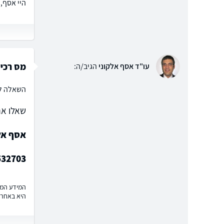
היי אסף,
מס רכי
עו"ד אסף אלקוני
הגיב/ה:
השאלה לא
שאלו את
אסף אלק
532703
המידע המוצ
היא באחרי