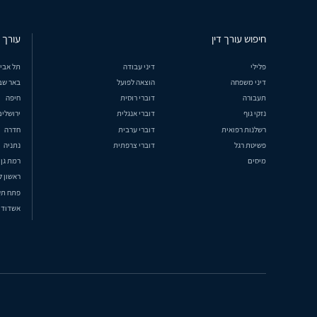
חיפוש עורך דין
עורך ד
פלילי
דיני עבודה
תל אבי
דיני משפחה
הוצאה לפועל
באר שב
תעבורה
דוברי רוסית
חיפה
נזקי גוף
דוברי אנגלית
ירושלים
רשלנות רפואית
דוברי ערבית
חדרה
פשיטת רגל
דוברי צרפתית
נתניה
מיסים
רמת גן
ראשון ל
פתח תק
אשדוד