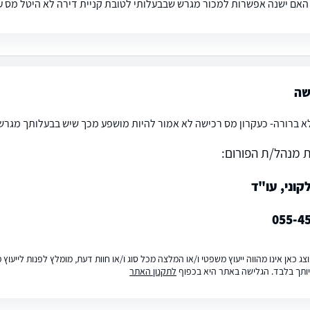
 האם ישנה אפשרות למכור מגרש שבבעלותי לטובת קניית דירה לא היטל מס 
שה
 ברורה- כעקרון מס רכישה לא אמור להיות מושפע מכך שיש בבעלותך מגרש 
 מנהל/ת הפורום:
וני, עו"ד
055-4
ג כאן אינו מהווה ייעוץ משפטי ו/או המלצה מכל סוג ו/או חוות דעת, מומלץ לפנות לייעו
ותך בלבד. הגלישה באתר היא בכפוף
לתקנון האתר