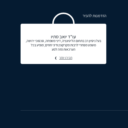
הזדמנות להכיר
עו"ד יואב סתיו
בעל ניסיון רב בתחום הליטיגציה, דיני משפחה, סכסוכי ירושה,
משפט מסחרי לרבות מקרקעין ודיני חוזים, מופיע בכל
הערכאות מזה למע
תכירו יותר