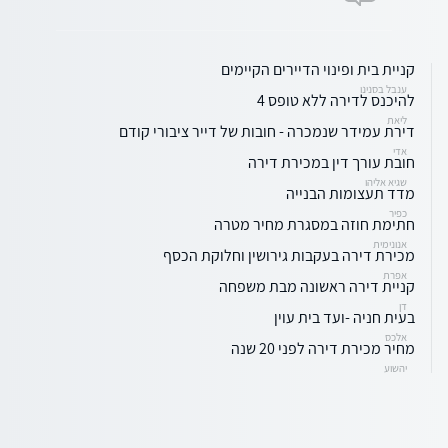
קניית בית ופינוי הדיירים הקיימים
ענבל בסנינו
להיכנס לדירה ללא טופס 4
ליאת
דירת עמידר שנמכרה - חובות של דייר ציבורי קודם
אדי
חובת עורך דין במכירת דירה
שגיא אליהו
מדד תעצומות הבנייה
כפיר
חתימת חוזה במסגרת מחיר מטרה
אנונימית
מכירת דירה בעקבות גירושין וחלוקת הכסף
אפרת
קניית דירה ראשונה מבת משפחה
דן
בעית חניה -ועד בית עוין
אלכס
מחיר מכירת דירה לפני 20 שנה
יהשוע