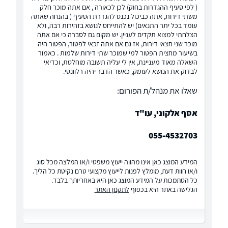
( לפי סעיף ההגדרות בחוק) לכן לכאורה , אם אתה מוכר חלק
משתי דירות, אתה כביכול נכנס להגדרת הסעיף ( בהנחה שאתה
עומד בכל יתר התנאים) יש להתייחס לנושא בזהירות רבה, ולא
הצלחתי למצוא תקדים לעניין. יש מקום גם לסברה כי אם אתה
מוכר שני חצאי דירות, אז גם אם אתה זכאי לפטור, הפטור היה
בשיעור מחצית הפטור למי שמוכר שתי דירות שלמות . כאמור
השאלה מאוד מעניינת, אין לי עליה תשובה מוחלטת, וכדיאי
לבדוק את הנושא לעומק, כאשר הדבר יהיה רלוונטי.
שאלו את מנהל/ת הפורום:
אסף אלקוני, עו"ד
055-4532703
המידע המוצג כאן אינו מהווה ייעוץ משפטי ו/או המלצה מכל סוג
ו/או חוות דעת, מומלץ לפנות לייעוץ מקצועי טרם נקיטת כל הליך.
כל הסתמכות על המידע המוצג כאן היא באחריותך בלבד.
הגלישה באתר היא בכפוף
לתקנון האתר