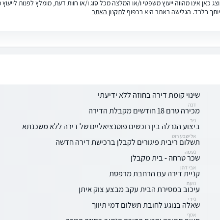
ג כאן אינו מהווה ייעוץ משפטי ו/או המלצה מכל סוג ו/או חוות דעת, מומלץ לפנות לייעו
ותך בלבד. הגלישה באתר היא בכפוף
לתקנון האתר
שינוי קומת דירה בחוזה ללא ידיעתי
דנה
מכירה טרם 18 חודשים מקבלת הדירה
ניר
ביצוע הגרלה בין רוכשים פוטנציאליים של דירה ללא משכנתא
אלישבע רוט
תשלום ריבית פיגורים לקבלן ברכישת דירה חדשה
נעמה
שכר טרחה - בית מקבלן
אבי דהן
קניית דירה עם הרחבת מרפסת
נועה
עיכוב במסירת הבית עקב מבצע צוק איתן
גידי
שאלה בנוגע לחובת תשלום דמי תיווך
אסף