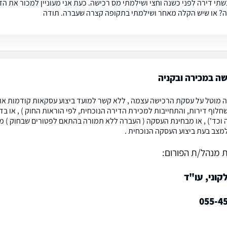
שתי דירה לפני כשנה וחצי ושילמתי מס רכישה. כעת אני מעוניין למכור את ה
? או שיש הקלה מאחר ושילמתי בתקופה קצרה שעברה. תודה
ה במכירה ובקניה
 מוטל על עסקת הרכישה עצמה , ללא קשר למועד ביצוע עסקאות קודמות או ע
חלוף דירות, והתחייבות למכירת הדירה הנוכחית, לפי הוראות החוק ) , או ב
 וכד') , או מבחינת העסקה ( העברה ללא תמורה בהתאם לפטורים שבחוק ) מ
מצב בעת ביצוע העסקה הנוכחית .
 מנהל/ת הפורום:
וני, עו"ד
055-4