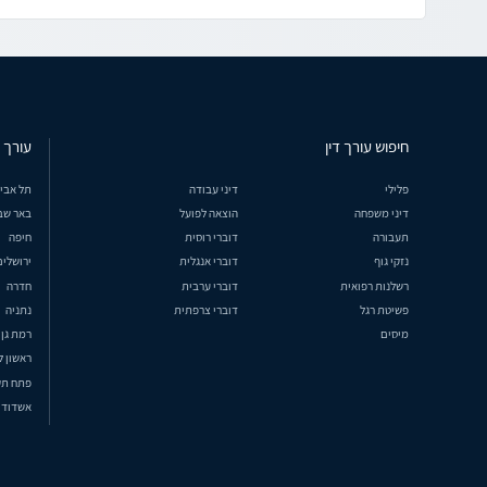
חיפוש עורך דין
עורך ד
פלילי
דיני עבודה
תל אבי
דיני משפחה
הוצאה לפועל
באר שב
תעבורה
דוברי רוסית
חיפה
נזקי גוף
דוברי אנגלית
ירושלים
רשלנות רפואית
דוברי ערבית
חדרה
פשיטת רגל
דוברי צרפתית
נתניה
מיסים
רמת גן
ראשון ל
פתח תק
אשדוד