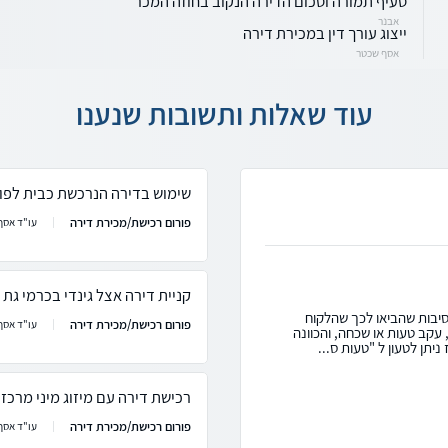
סעיף תמורה וסכום הדירה הנקוב בחוזה המכר
אבנר
ייצוג עורך דין במכירת דירה
אסף שכטר
עוד שאלות ותשובות שנענו
שימוש בדירה הנרכשת כבית לפוע
פורום רכישת/מכירת דירה
עו"ד אסף 
קניית דירה אצל גינדי בכרמי גת
יבות שהביאו לכך שהלקוח
פורום רכישת/מכירת דירה
עו"ד אסף 
עקב טעות או שכחה, והכוונה
יתן לטעון ל "טעות ס...
רכישת דירה עם מיזוג מיני מרכזי
פורום רכישת/מכירת דירה
עו"ד אסף 