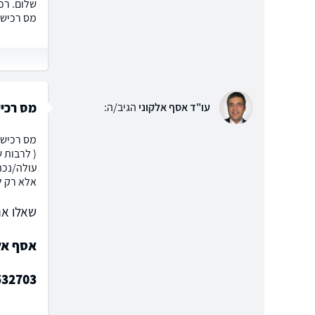
שלום. רכ
מס רכישה
מס רכיש
עו"ד אסף אלקוני
הגיב/ה:
מס רכישה
( לרבות ש
עולה/נכה
אלא רק ל
שאלו את
אסף אלק
532703