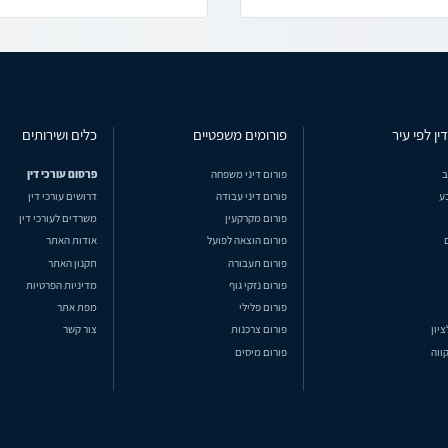
ין לפי עיר
פורומים משפטיים
כלים ושירותים
ב
פורום דיני משפחה
פרסום עורכי דין
ע
פורום דיני עבודה
דרושים עורכי דין
פורום מקרקעין
משרדים לעורכי דין
פורום הוצאה לפועל
אודות האתר
פורום תעבורה
תקנון האתר
פורום נזקי גוף
מדיניות הפרטיות
פורום פלילי
מפת אתר
ציון
פורום צרכנות
צור קשר
ווה
פורום מיסים