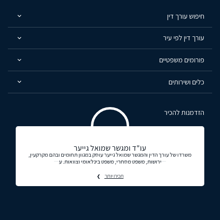
חיפוש עורך דין
עורך דין לפי עיר
פורומים משפטיים
כלים ושירותים
הזדמנות להכיר
עו"ד ומגשר שמואל גייער
משרדו של עורך הדין והמגשר שמואל גייער עוסק במגוון תחומים ובהם מקרקעין,
ירושות, משפט מסחרי, משפט בינלאומי וצוואות. ע
תכירו יותר