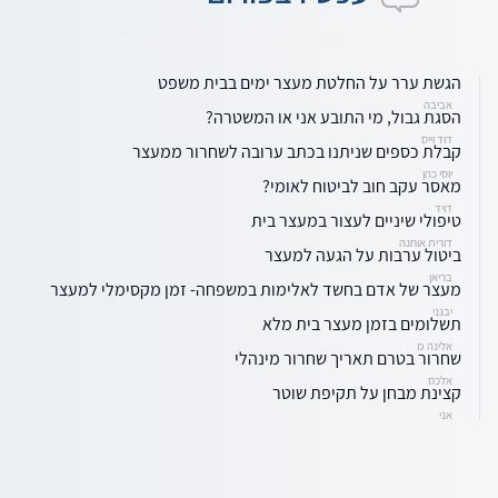
הגשת ערר על החלטת מעצר ימים בבית משפט
אביבה
הסגת גבול, מי התובע אני או המשטרה?
דוד וייס
קבלת כספים שניתנו בכתב ערובה לשחרור ממעצר
יוסי כהן
מאסר עקב חוב לביטוח לאומי?
דויד
טיפולי שיניים לעצור במעצר בית
דורית אוחנה
ביטול ערבות על הגעה למעצר
בריאן
מעצר של אדם בחשד לאלימות במשפחה- זמן מקסימלי למעצר
יבגני
תשלומים בזמן מעצר בית מלא
אלינה מ
שחרור בטרם תאריך שחרור מינהלי
אלכס
קצינת מבחן על תקיפת שוטר
אני