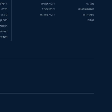
נזקי גוף
דוברי אנגלית
ירושלים
רשלנות רפואית
דוברי ערבית
חדרה
פשיטת רגל
דוברי צרפתית
נתניה
מיסים
רמת גן
ראשון ל
פתח תק
אשדוד