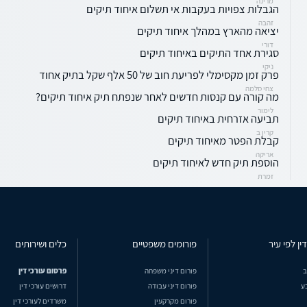
מרינה
הגבלות צפויות בעקבות אי תשלום איחוד תיקים
זהבה
יציאה מהארץ במהלך איחוד תיקים
דורי
סגירת אחד התיקים באיחוד תיקים
ניקי
פרק זמן מקסימלי לפריעת חוב של 50 אלף שקל בתיק אחוד
צחי סלמה
מה קורה עם קנסות חדשים לאחר שנפתח תיק איחוד תיקים?
לימור
תביעה אזרחית באיחוד תיקים
קרין ב
קבלת הפטר מאיחוד תיקים
אריקה
הוספת תיק חדש לאיחוד תיקים
זמרת
ין לפי עיר
פורומים משפטיים
כלים ושירותים
ב
פורום דיני משפחה
פרסום עורכי דין
ע
פורום דיני עבודה
דרושים עורכי דין
פורום מקרקעין
משרדים לעורכי דין