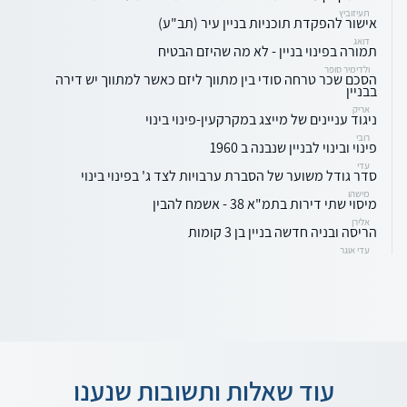
תעיזוביץ
אישור להפקדת תוכניות בניין עיר (תב"ע)
דואג
תמורה בפינוי בניין - לא מה שהיזם הבטיח
ולדימיר סופר
הסכם שכר טרחה סודי בין מתווך ליזם כאשר למתווך יש דירה
בבניין
אריק
ניגוד עניינים של מייצג במקרקעין-פינוי בינוי
רובי
פינוי ובינוי לבניין שנבנה ב 1960
עדי
סדר גודל משוער של הסברת ערבויות לצד ג' בפינוי בינוי
מישהו
מיסוי שתי דירות בתמ"א 38 - אשמח להבין
אלירן
הריסה ובניה חדשה בניין בן 3 קומות
עדי אוגר
עוד שאלות ותשובות שנענו