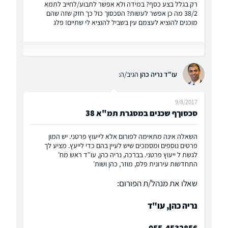
רק בגלל בצע כסף? במידה ולא אפשר לתבוע/לחייב לתמא
38/2 מה כן אפשר לעשות? הסכסוך כול כך חזק שזה שהם
מוכנים להוציא לעצמם עין בשביל להוציא לי שתיים! פלג
עו"ד נריה כהן
הגיב/ה:
9/8/2017
סכסוךף שכנים במסגרת תמ"א 38
השאלה אינה מתאימה לפורום אלא לייעוץ פרטני. יש המון
פרטים נוספים ומסמכים שיש לעיין בהם כדי לייעץ. מציע לך
לגשת ל ייעוץ פרטני. בברכה, נריה כהן, עו"ד ראש מח'
התחדשות עירונית פלס, מוזר, כהן ושות'
שאלו את מנהל/ת הפורום:
נריה כהן, עו"ד