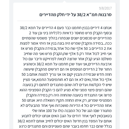
9/8/2017
סרבנות תמ"א 38/2 על ידי חלק מהדיירים
אנחנו 4 דיריים בבנין חתמנו כבר פעם 4 הדיירים על תמא 38/2
ובסוף הקבלן פרש מחוסר כדאיות כלכלית! ביני ובן עוד 2
מהדיירים יש סכסוכים ישנים שנפתרו בהליך משפטי שהסתיים
ככה...במידה והקבלן שפרש היה בונה בנין אז היתי אמור לפצות
את 2 הדיירים ב 50 אלף שח כול אחד,ובמידה והקבלן פורש אז
אני חייב לכול אחד רק 5 אלף שח,הקבלן פרש ואני מה שחייב
משלם! הגיע קבלן אחר שרוצה לצאת לפרוייקט ודיבר עם כול
ארבעת הדיירים,אני ועוד שכן חתמנו על תמא 38/2 וכשהגיע
התור של 2 הדיירים הנוספים אז הם דורשים מהקבלן שיעשה
חוזה חדש שבמידה והבנין יקום אז אני צריך לפצות אותם ב 50
אלף כול אחד,ואים לא אז הם לא חותמיםעל התמא,אני מציין
שיש לי הקלטות ועדים לזה שהם מתנגדים לחתום רק בטענה
שהם רוצים פיצוי ממני שלא מגיע להם כי הקבלן הספציפי ההוא
פרש! אני התנגדתי בטענה שהחוזה היה רק במידה והקבלן
הספציפי שפרש, רק איתו החוזה תקף! השאלה היא: אנחנו 50
אחוז מהדיירים כול 4 הדירות מושכרות ואף אחד מהבעלים לא
מתגורר שם! הגג של כול המבנה כולו על 100 אחוז שלי
בטאבו(אין לאף אחד דודים על הגג) האים אנחנו יכולים לתבוע
אותם על הפסד בנין חדש? האים יכולים לחייב אותם לתמא 38/2
בגלל שהם כבר חתמו בעבר שהם מעוניינים והם מתנגדים כרגע