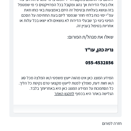
אלו בעלי הדירות אך נהוג ומקובל בכל הפרוייקטים כי מי שמטפל
בזה ונושא בעלויות ובטיפול זה היזם באמצעות באי כוחו וזאת
עפ"י יפוי כוח בלתי חוזר שנמסר ליזם בעת החתימה על הסכם
הפינוי בינוי כך שבעלי הדירות לא נושאים ולא ישאו בכל עלות או
אחריות בטיפול בעניין זה.
שאלו את מנהל/ת הפורום:
נריה כהן, עו"ד
055-4532856
המידע המוצג כאן אינו מהווה ייעוץ משפטי ו/או המלצה מכל סוג
ו/או חוות דעת, מומלץ לפנות לייעוץ מקצועי טרם נקיטת כל הליך.
כל הסתמכות על המידע המוצג כאן היא באחריותך בלבד.
הגלישה באתר היא בכפוף
לתקנון האתר
חזרה לפורום