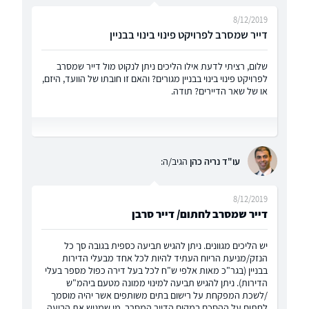
8/12/2019
דייר שמסרב לפרויקט פינוי בינוי בבניין
שלום, רציתי לדעת אילו הליכים ניתן לנקוט מול דייר שמסרב
לפרויקט פינוי בינוי בבניין מגורים? והאם זו חובתו של הוועד, היזם,
או של שאר הדיירים? תודה.
עו"ד נריה כהן
הגיב/ה:
8/12/2019
דייר שמסרב לחתום/ דייר סרבן
יש הליכים מגוונים. ניתן להגיש תביעה כספית בגובה סך כל
הנזק/מניעת הריוח העתיד להיות לכל אחד מבעלי הדירות
בבניין (בגר"כ מאות אלפי ש"ח לכל בעל דירה כפול מספר בעלי
הדירות). ניתן להגיש תביעה למינוי ממונה מטעם ביהמ"ש
/לשכת המפקחת על רישום בתים משותפים אשר יהיה מוסמך
לחתום על ההסכם במקום הדייר המסרב. מי שמגיש את הביעה