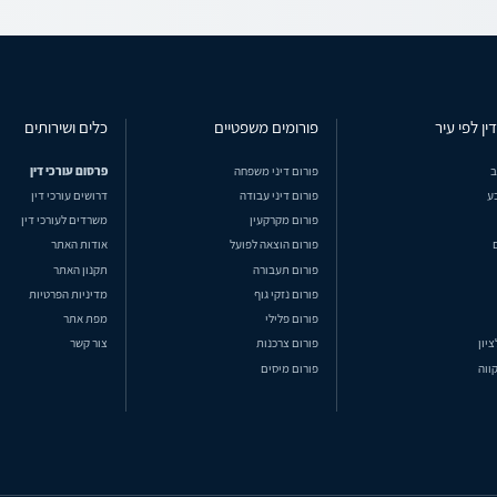
ין לפי עיר
פורומים משפטיים
כלים ושירותים
ב
פורום דיני משפחה
פרסום עורכי דין
ע
פורום דיני עבודה
דרושים עורכי דין
פורום מקרקעין
משרדים לעורכי דין
פורום הוצאה לפועל
אודות האתר
פורום תעבורה
תקנון האתר
פורום נזקי גוף
מדיניות הפרטיות
פורום פלילי
מפת אתר
ציון
פורום צרכנות
צור קשר
ווה
פורום מיסים