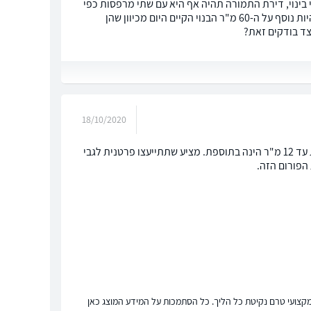
וכנן פרויקט פינוי בינוי, דירת התמורה תהיה אף היא עם שתי מרפסות כפי
שהיזם הבטיח לי ולבעלי. בתי הבכורה בדקה באינטרנט והודיעה שהמרפסות צריכות להיות נוסף על ה-60 מ"ר הבנוי הקיים היום מכיוון שהן
18/10/2020
אם מדובר על "פינוי בינוי", התמורה המחושבת היא על בסיס הבנוי עפ"י היתר . מרפסת עד 12 מ"ר הינה בתוספת. מציע שתתייעצו פרטנית לגבי
הפורום הזה.
ץ מקצועי טרם נקיטת כל הליך. כל הסתמכות על המידע המוצג כאן