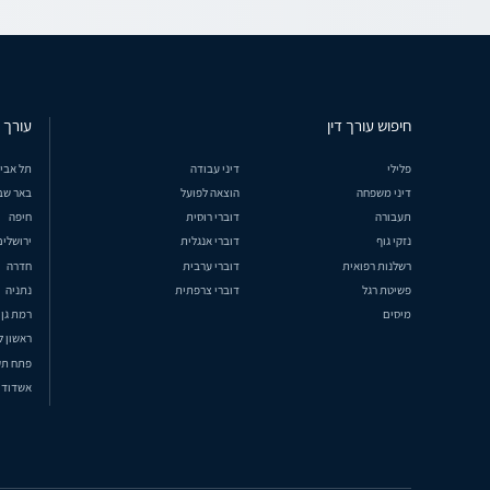
חיפוש עורך דין
עורך ד
פלילי
דיני עבודה
תל אבי
דיני משפחה
הוצאה לפועל
באר שב
תעבורה
דוברי רוסית
חיפה
נזקי גוף
דוברי אנגלית
ירושלים
רשלנות רפואית
דוברי ערבית
חדרה
פשיטת רגל
דוברי צרפתית
נתניה
מיסים
רמת גן
ראשון ל
פתח תק
אשדוד