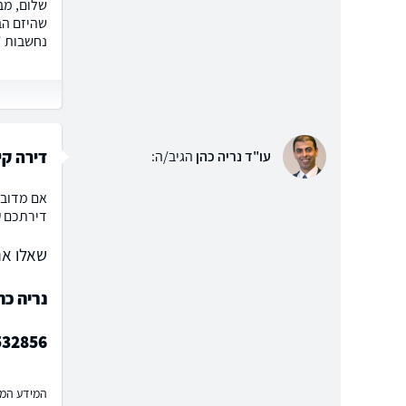
נחשבות "תמורה נ
דירה קיימת 
עו"ד נריה כהן
הגיב/ה:
דירתכם ע
שאלו את
נריה כה
532856
המידע המוצ