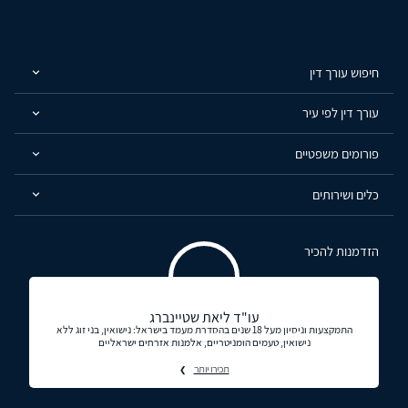
חיפוש עורך דין
עורך דין לפי עיר
פורומים משפטיים
כלים ושירותים
הזדמנות להכיר
עו"ד ליאת שטיינברג
התמקצעות וניסיון מעל 18 שנים בהסדרת מעמד בישראל: נישואין, בני זוג ללא
נישואין, טעמים הומניטריים, אלמנות אזרחים ישראליים
תכירו יותר