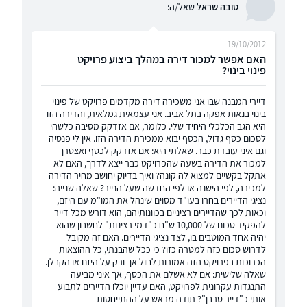
טובה שראל
שאל/ה:
19/10/2012
האם אפשר למכור דירה במהלך ביצוע פרויקט
פינוי בינוי?
דיירי המבנה שבו אני משכירה דירה מקדמים פרויקט של פינוי
בינוי בנאות אפקה בתל אביב. אני עצמאית גמלאית, והדירה הזו
היא הגב הכלכלי היחיד שלי. כלומר, אם אזדקק מסיבה כלשהי
לסכום כסף גדול, הכסף יבוא ממכירת הדירה הזו. אין לי פנסיה
וגם איני עובדת כבר. שאלתי היא: אם אזדקק לכסף ואצטרך
למכור את הדירה בשעה שהפרויקט כבר ייצא לדרך, האם לא
אתקל בקשיים למצוא לה קונה? ואיך בדיוק יחושב מחיר הדירה
למכירה, לפי הישנה או לפי החדשה שעל הנייר? שאלה שנייה:
נציגי הדיירים בחרו בעו"ד מסוים שינהל את המו"מ עם היזם,
וכאות לכך שהדיירים רציניים בכוונותיהם, הוא דורש מכל דייר
להפקיד סכום של 10,000 ש"ח כ"דמי רצינות" לחשבון שהוא
יהיה אחד המוטבים בו, לצד נציגי הדיירים. האם זה מקובל
לדרוש סכום כזה למטרה כזו? כי ככל שהבנתי, כל ההוצאות
הכרוכות בפרויקט הזה אמורות לחול אך ורק על היזם או הקבלן.
שאלה שלישית: אם לא אשלם את הכסף, אך איני מביעה
התנגדות עקרונית לפרויקט, האם עדיין יוכלו הדיירים לתבוע
אותי כ"דייר סרבן"? תודה מראש על ההתייחסות