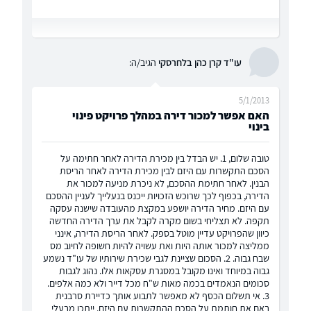
עו"ד קרן כהן בלחרסקי
הגיב/ה:
5/1/2013
האם אפשר למכור דירה במהלך פרויקט פינוי
בינוי
טובה שלום, 1. יש הבדל בין מכירת הדירה לאחר חתימה על
הסכם התקשרות עם היזם לבין מכירת הדירה לאחר הריסת
הבנין. לאחר חתימת ההסכם, לא ניכרת מניעה למכור את
הדירה, בכפוף לכך שרוכש הזכויות ייכנס בנעלייך לעניין ההסכם
עם היזם. מחיר הדירה יושפע במקצת מהעובדה שישנה עסקה
תקפה. לא תצליחי בשום מקרה לקבל את ערך הדירה החדשה
כיוון שהפרויקט עדיין מוטל בספק. לאחר הריסת הדירה, אינני
ממליצה למכור אותה היות ואת עשויה להיות חשופה לחיוב מס
שבח גבוה. 2. הסכום שציינת לגבי שכירת שירותיו של עו"ד נשמע
גבוה במיוחד ואינו מקובל במסגרת עסקאות אלו. נהוג לגבות
סכומים הנאמדים בכמה מאות ש"ח מכל דייר ולא כמה אלפים.
3. אי תשלום הכסף לא מאפשר לתבוע אותך כדיירת סרבנית
באם את חותמת על הסכם ההתקשרות עם היזם. ייתכן מבעלי