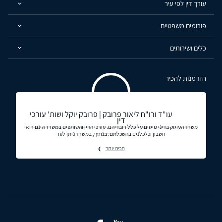
עורך דין לפי עיר
פורומים משפטיים
כלים ושירותים
הזדמנות להכיר
עו"ד ורו"ח ליאור פרובק | פרובק יוקל ושות' עורכי
דין
משרד העוסק בדיני מיסים על כלל רובדיהם. עורכי הדין והשותפים במשרד הינם רואי
חשבון וכלכלנים בהשכלתם. בנוסף, במשרד ניתן לער
תכירו יותר