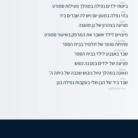
מיטל
ביטוח ילדים נפילה במהלך פעילות ספורט
סיוון
בתי נפלה במעון יום ויש לה שברים ביד
לימור
פציעה בצהרון של גן מועצה
יעל
פיצויים לילד ששבר את המרפק בשיעור ספורט
שמעון רז
פתיחת סנטר של תלמיד בבית הספר
יעל טירמן
שבר באצבע לילד בבית הספר
איתן
פציעה של ילדים במבנה נטוש
עמוס
תאונה במהלך טיול גיבוש שכבה של כיתה ה'
גלית
שבר ביד של הבן שלי בעקבות נפילה בגן
הדר וולובלסקי