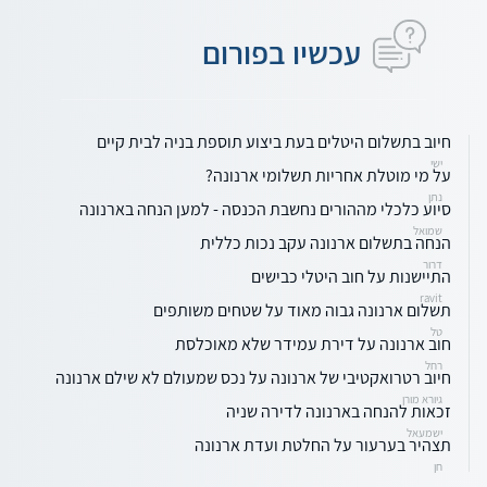
עכשיו בפורום
חיוב בתשלום היטלים בעת ביצוע תוספת בניה לבית קיים
ישי
על מי מוטלת אחריות תשלומי ארנונה?
נתן
סיוע כלכלי מההורים נחשבת הכנסה - למען הנחה בארנונה
שמואל
הנחה בתשלום ארנונה עקב נכות כללית
דרור
התיישנות על חוב היטלי כבישים
ravit
תשלום ארנונה גבוה מאוד על שטחים משותפים
טל
חוב ארנונה על דירת עמידר שלא מאוכלסת
רחל
חיוב רטרואקטיבי של ארנונה על נכס שמעולם לא שילם ארנונה
גיורא מורן
זכאות להנחה בארנונה לדירה שניה
ישמעאל
תצהיר בערעור על החלטת ועדת ארנונה
חן