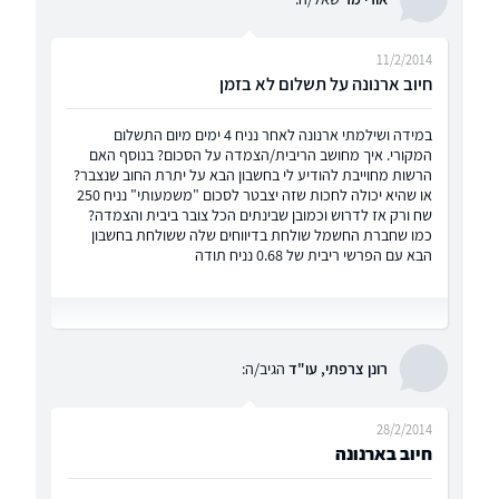
11/2/2014
חיוב ארנונה על תשלום לא בזמן
במידה ושילמתי ארנונה לאחר נניח 4 ימים מיום התשלום
המקורי. איך מחושב הריבית/הצמדה על הסכום? בנוסף האם
הרשות מחוייבת להודיע לי בחשבון הבא על יתרת החוב שנצבר?
או שהיא יכולה לחכות שזה יצבטר לסכום "משמעותי" נניח 250
שח ורק אז לדרוש וכמובן שבינתים הכל צובר ביבית והצמדה?
כמו שחברת החשמל שולחת בדיווחים שלה ששולחת בחשבון
הבא עם הפרשי ריבית של 0.68 נניח תודה
רונן צרפתי, עו"ד
הגיב/ה:
28/2/2014
חיוב בארנונה