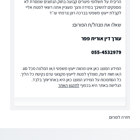
הריבית על תשלומי פיגורים קבועה בחוק הנתונים שמסרת לא
מספקים להשיבך במידה והנך מעוניין אתה רשאי לפנות אליי
לקבלת ייעוץ משפטי בברכה רונן צרפתי עו״ד
שאלו את מנהל/ת הפורום:
עורך דין אורית פפר
055-4532979
המידע המוצג כאן אינו מהווה ייעוץ משפטי ו/או המלצה מכל סוג
ו/או חוות דעת, מומלץ לפנות לייעוץ מקצועי טרם נקיטת כל הליך.
כל הסתמכות על המידע המוצג כאן היא באחריותך בלבד.
הגלישה באתר היא בכפוף
לתקנון האתר
חזרה לפורום