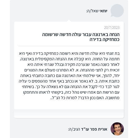
יוחאי
שאל/ה:
20/7/2023
הנחה בארנונה עבור עולה חדשה שרשומה
כמחזיקה בדירה
בת זוגתי היא עולה חדשה והיא רשומה כמחזיקה בדירה ואף היא
חתמה על החוזה. היא קיבלה את ההנחה המקסימלית בארנונה.
לאחר כשנה נאמר שנערכה חקירה ובגלל שגרתי איתה היא
זכאית רק לחצי מההנחה. א. לא הסתרנו מעולם את המגורים
יחד, להפך, אני שילמתי את הארנונה וגם כתובה כתובתי באותה
כתובת איתה. ב. לא נאמר או נכתב באף אחד מהטפסים כי עליה
לגור לבד כדי לקבל את ההנחה וגם לא נשאלה על כך. בשיחתי
עם הרשות הם אמרו שיש נוהל כזה, ביקשתי לראותו והתחמקו
מתשובה. האם נכון הדבר? למרות כל הנ"ל..
אורית פפר עו"ד
הגיב/ה: