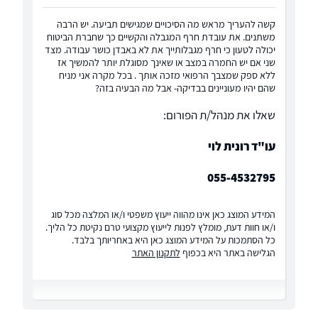
קשה להעריך מראש מה הסיכויים שמגישים תביעה. יש הרבה
משתנים. את עובדת חרף המגבלה והקשיים כך שחברת הביטוח
יכולה לטעון כי חרף מגבלותייך את לא באבדן כושר עבודה. מצד
שני אם יש החמרה במצב או שאינך מסוגלת יותר להמשיך אז
ללא ספק שמצבך הרפואי מזכה אותך . בכל מקרה אני מניח
שהם יהיו מעוניינים בבדיקה- אבל מה הבעיה בזה?
שאלו את מנהל/ת הפורום:
עו"ד רונית לוי
055-4532795
המידע המוצג כאן אינו מהווה ייעוץ משפטי ו/או המלצה מכל סוג
ו/או חוות דעת, מומלץ לפנות לייעוץ מקצועי טרם נקיטת כל הליך.
כל הסתמכות על המידע המוצג כאן היא באחריותך בלבד.
הגלישה באתר היא בכפוף
לתקנון האתר