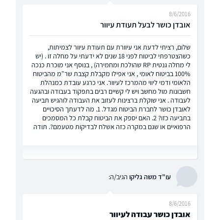
8/6/2016
אובדן כושר לבעל תעודת עיוור
שלום, רציתי לדעת אני עיוורת עם תעודת עיוור לצמיתות,
כשהצטרפתי לביטוח לפני 18 שנים לא ידעתי על מחלה זו . (יש
לי מחלה גנטית RP שהולכת ומחמירה) , בנוסף אני מוכרת כנכה
100% בביטוח לאומי , אני אפילו מקבלת קצבת שר"מ מהביטוח
הלאומי ודמי ליווי מהמרכז לעיוור. אני כרגע עובדת כמנהלת
חשבונות מול מחשב ויש לי קשיים רבים בתפקוד בעבודה ובהגעה
לעבודה . אני שוקלת ברצינות לעזוב את העבודה לוהגיש תביעה
לאובדן כושר לחברת הביטוח מגדל. 1. מה לדעתך הסיכויים
בתביעה כזו? 2. האם יספק את הביטוח קבלת כל המסמכים
הרפואיים או שגם במקרה כזה אשלח לבדיקות מטעמם?. תודה
עו"ד משה גליקו
הגיב/ה:
8/6/2016
אובדן כושר עבודה לעיוור