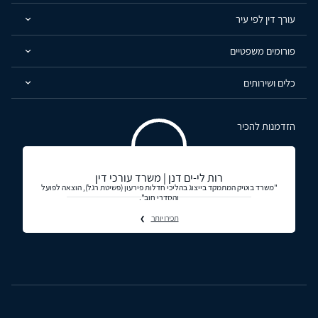
עורך דין לפי עיר
פורומים משפטיים
כלים ושירותים
הזדמנות להכיר
רות לי-ים דנן | משרד עורכי דין
"משרד בוטיק המתמקד בייצוג בהליכי חדלות פירעון (פשיטת רגל), הוצאה לפועל
והסדרי חוב".
תכירו יותר