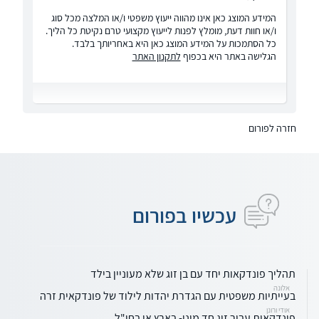
המידע המוצג כאן אינו מהווה ייעוץ משפטי ו/או המלצה מכל סוג
ו/או חוות דעת, מומלץ לפנות לייעוץ מקצועי טרם נקיטת כל הליך.
כל הסתמכות על המידע המוצג כאן היא באחריותך בלבד.
הגלישה באתר היא בכפוף
לתקנון האתר
חזרה לפורום
עכשיו בפורום
תהליך פונדקאות יחד עם בן זוג שלא מעוניין בילד
אלונה
בעייתיות משפטית עם הגדרת יהדות לילוד של פונדקאית זרה
אודי ורונן
פונדקאות עבור זוג חד מיני- בארץ או בחו"ל