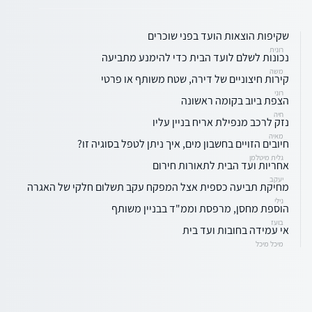
שקיפות הוצאות הועד בפני שוכרים
רונית
נכונות לשלם לועד הבית כדי להימנע מתביעה
משה
קירות חיצוניים של דירה, שטח משותף או פרטי
רוני
הצפת ביוב בקומה ראשונה
חיה
נזק לרכב מנפילת אריח בניין עליו
מאיה
חיובים הזויים בחשבון מים, איך ניתן לטפל בסוגיה זו?
גלית מיטלמן
אחריות ועד הבית לתאורות חירום
יעקב
מחיקת תביעה כספית אצל המפקח עקב תשלום חלקי של האגרה
נילי
הוספת מחסן, מרפסת וממ"ד בבניין משותף
בועז
אי עמידה בחובות ועד בית
מיכל מיכל