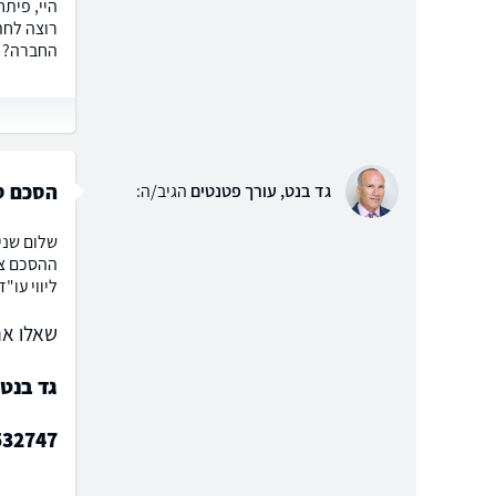
היי, פיתח
רוצה לחת
החברה? 
הסכם סו
גד בנט, עורך פטנטים
הגיב/ה:
שלום שני
ההסכם צר
ליווי עו"
שאלו את
גד בנט,
532747