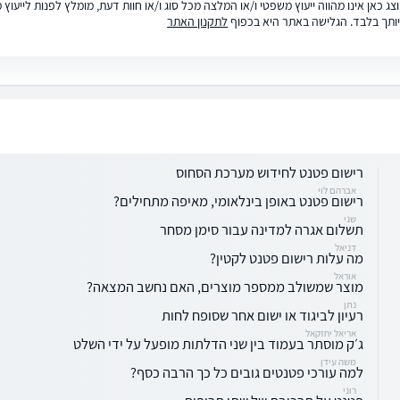
ג כאן אינו מהווה ייעוץ משפטי ו/או המלצה מכל סוג ו/או חוות דעת, מומלץ לפנות לייעו
ותך בלבד. הגלישה באתר היא בכפוף
לתקנון האתר
רישום פטנט לחידוש מערכת הסחוס
אברהם לוי
רישום פטנט באופן בינלאומי, מאיפה מתחילים?
שני
תשלום אגרה למדינה עבור סימן מסחר
דניאל
מה עלות רישום פטנט לקטין?
אוראל
מוצר שמשולב ממספר מוצרים, האם נחשב המצאה?
נתן
רעיון לביגוד או ישום אחר שסופח לחות
אריאל יחזקאל
ג׳ק מוסתר בעמוד בין שני הדלתות מופעל על ידי השלט
משה עידן
למה עורכי פטנטים גובים כל כך הרבה כסף?
רוני