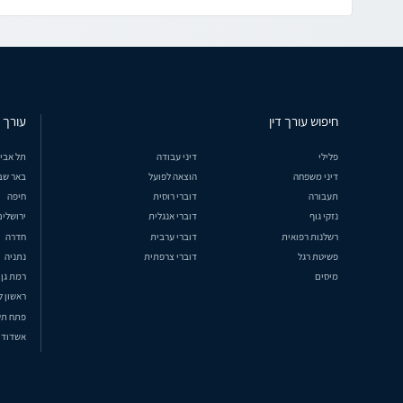
חיפוש עורך דין
עורך ד
פלילי
דיני עבודה
תל אבי
דיני משפחה
הוצאה לפועל
באר שב
תעבורה
דוברי רוסית
חיפה
נזקי גוף
דוברי אנגלית
ירושלים
רשלנות רפואית
דוברי ערבית
חדרה
פשיטת רגל
דוברי צרפתית
נתניה
מיסים
רמת גן
ראשון ל
פתח תק
אשדוד