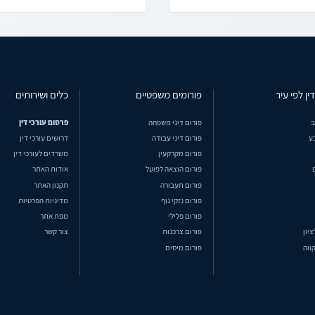
ין לפי עיר
פורומים משפטיים
כלים ושירותים
ב
פורום דיני משפחה
פרסום עורכי דין
ע
פורום דיני עבודה
דרושים עורכי דין
פורום מקרקעין
משרדים לעורכי דין
פורום הוצאה לפועל
אודות האתר
פורום תעבורה
תקנון האתר
פורום נזקי גוף
מדיניות הפרטיות
פורום פלילי
מפת אתר
ציון
פורום צרכנות
צור קשר
ווה
פורום מיסים