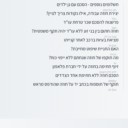
תשלומים נוספים - הסכם עם גן ילדים
ויקי בילבסקי
יצירת חוזה עבודה, אילו נקודות צריך לציין?
הלל
פרשנות להסכם שכר טרחת עו"ד
חנוך
חוזה חתום בין בני זוג ללא עו"ד יהיה תקף משפטית?
נוגה בר-לב
מציאת בעיות ברכב לאחר קנייתו
אנונימי
האם התניית שיפוט מחייבת?
אביחי
מה תוקפו של חוזה שנחתם ללא ייפוי כוח?
שי
זיוף חתימה בחוזה על ידי חברת פלאפון
לירון זילברשטיין
הסכם חוזה ללא חתימת אחד הצדדים
debby
תוקף של תוספות בכתב יד על חוזה שהודפס מראש
אילן דור