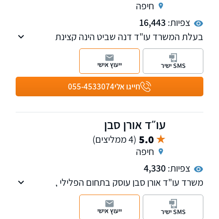
חיפה
צפיות:
16,443
בעלת המשרד עו"ד דנה שביט הינה קצינת
משטרה ותובעת פלילית שפרשה ממשטרת ישראל
לאחר שנים רבות בתפקיד. המשרד נחשב לאחד
ייעוץ אישי
SMS ישיר
המובילים בתחום הפלילי והתעבורתי.
חייגו אלי
055-4533074
עו״ד אורן סבן
5.0
(4 ממליצים)
חיפה
צפיות:
4,330
משרד עו"ד אורן סבן עוסק בתחום הפלילי ,
תעבורה , פלילי דין צבאי , חוזי מקרקעין
ייעוץ אישי
SMS ישיר