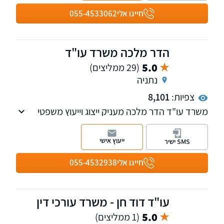
חייגו אלי
055-4533062
הדר מלכה משרד עו"ד
5.0
(29 ממליצים)
נתניה
צפיות:
8,101
משרד עו"ד הדר מלכה מעניק ייצוג וייעוץ משפטי
בערכאות השונות בכל עבירות התעבורה ובדיני
המקרקעין. כמו כן עוסק בייפוי כוח מתמשך
ייעוץ אישי
SMS ישיר
ובעריכת צוואות וירושות.
חייגו אלי
055-4532938
עו"ד דוד חן - משרד עורכי דין
5.0
(1 ממליצים)