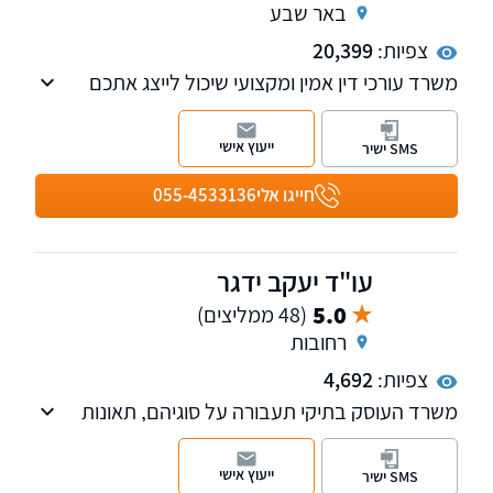
באר שבע
צפיות:
20,399
משרד עורכי דין אמין ומקצועי שיכול לייצג אתכם
בכל ענייניכם המשפטיים, תוך התמקדות בעבירות
פליליות ותעבורה. הניסיון שלנו יכול להבטיח את
ייעוץ אישי
SMS ישיר
התוצאות הטובות ביותר האפשריות עבור המקרה
שלך. אנו מייצגים את לקוחותינו בכל רחבי הארץ.
חייגו אלי
055-4533136
עו"ד יעקב ידגר
5.0
(48 ממליצים)
רחובות
צפיות:
4,692
משרד העוסק בתיקי תעבורה על סוגיהם, תאונות
דרכים, תיקי מהירות, תיקי שכרות, עבירות תעבורה
על סוגיהן. עו"ד ידגר תפקד בעבר כבוחן וחוקר
ייעוץ אישי
SMS ישיר
תאונות דרכים באגף התנועה של משטרת ישראל