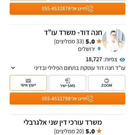
חייגו אלי
055-4532878
חנה דוד- משרד עו"ד
5.0
(33 ממליצים)
ירושלים
צפיות:
18,727
עו"ד חנה דוד עוסקת בתחום הפלילי ובדיני
תעבורה, שירתה במשטרה כשוטרת תנועה,
מפעילת "ינשוף", חוקרת ותובעת - מייצגת נאשמים
ייעוץ אישי
ZOOM
SMS ישיר
בתחום התעבורה והפלילי בלבד. בעלת ניסיון של
למעלה מ- 25 שנה. נשמח לקבוע עמכם פגישת
חייגו אלי
055-4532798
ייעוץ, השירות ניתן בכל רחבי הארץ.
משרד עורכי דין שני אלגרבלי
5.0
(20 ממליצים)