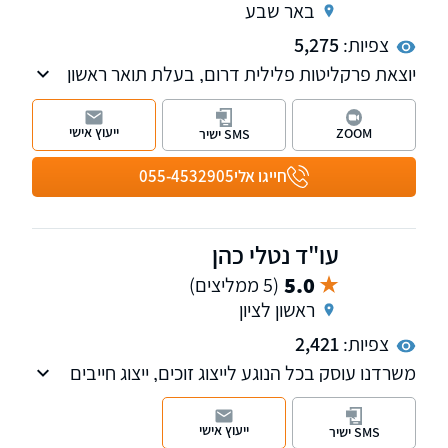
באר שבע
צפיות:
5,275
יוצאת פרקליטות פלילית דרום, בעלת תואר ראשון
במשפטים ותואר שני במשפטים בהתמקצעות
פלילית. המשרד מעניק ייצוג בכל עולם המשפט
ייעוץ אישי
ZOOM
SMS ישיר
הפלילי, בתחום התעבורה, משפט מנהלי ועתירות
ותביעות לשון הרע.
חייגו אלי
055-4532905
עו"ד נטלי כהן
5.0
(5 ממליצים)
ראשון לציון
צפיות:
2,421
משרדנו עוסק בכל הנוגע לייצוג זוכים, ייצוג חייבים
בהוצאה לפועל, חדלות פירעון- החוק החדש וכן
פקודת פשיטת הרגל.
ייעוץ אישי
SMS ישיר
בנוסף, משרדנו עוסק בתחום התעבורה-פלילי.