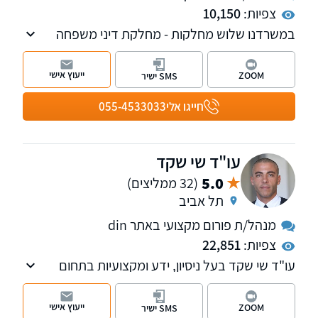
צפיות:
10,150
במשרדנו שלוש מחלקות - מחלקת דיני משפחה
והמעמד האישי ומחלקת המשפט הפלילי ודיני
התעבורה
ייעוץ אישי
ZOOM
SMS ישיר
חייגו אלי
055-4533033
עו"ד שי שקד
5.0
(32 ממליצים)
תל אביב
מנהל/ת פורום מקצועי באתר din
צפיות:
22,851
עו"ד שי שקד בעל ניסיון, ידע ומקצועיות בתחום
המשפט הפלילי אשר נצברו במהלך השנים שבהן
ייצג חשודים ונאשמים בתיקים פליליים סבוכים
ייעוץ אישי
ZOOM
SMS ישיר
ומורכבים.