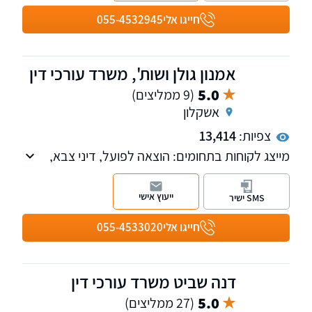
וכעד מומחה בתיקי חקירה ובבתי המשפט, לכן
חייגו אלי
055-4532945
נחשב כבעל ניסיון מקצועי רב בתחום חקר תאונות
הדרכים
אמנון גולן ושות', משרד עורכי דין
5.0
(9 ממליצים)
אשקלון
צפיות:
13,414
מייצג לקוחות בתחומים: הוצאה לפועל, דיני צבא,
תביעות נגד משרד הביטחון לרבות נפגעי חרדה
(P.T.S.Dׂ) ונזקי גוף. כמו כן, למשרד מחלקה
ייעוץ אישי
SMS ישיר
העוסקת בפלילי ותעבורה. שלוחות בתל אביב,
אשקלון וירושלים.
חייגו אלי
055-4533020
דנה שביט משרד עורכי דין
5.0
(27 ממליצים)