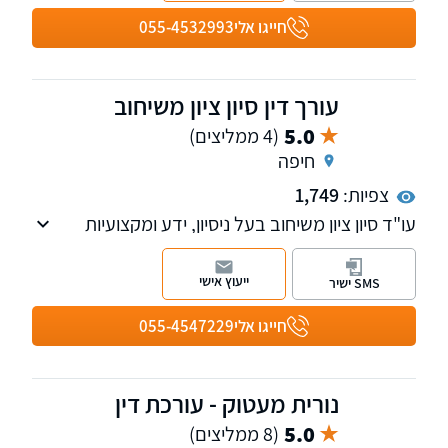
חייגו אלי
055-4532993
עורך דין סיון ציון משיחוב
5.0
(4 ממליצים)
חיפה
צפיות:
1,749
עו"ד סיון ציון משיחוב בעל ניסיון, ידע ומקצועיות
ועוסק בתחום תאונות דרכים, דיני התעבורה
ובתחום הפלילי.
ייעוץ אישי
SMS ישיר
בוגר תואר ראשון במשפטים (LL.B.), תואר ראשון
בכלכלה ומדעי המדינה (M.A.) וכן תואר הנדסאי
חייגו אלי
055-4547229
בתחום האלקטרוניקה ומחשבים.
נורית מעטוק - עורכת דין
5.0
(8 ממליצים)