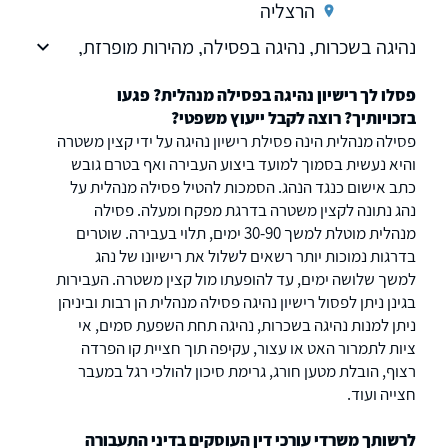
הרצליה
נהיגה בשכרות, נהיגה בפסילה, מהירות מופרזת,
נהיגה בזמן פסילה, דוחות תעבורה.
פסלו לך רישיון נהיגה בפסילה מנהלית? פגעו
בזכויותיך? רוצה לקבל ייעוץ משפטי?
פסילה מנהלית הינה פסילת רישיון נהיגה על ידי קצין משטרה
והיא נעשית בסמוך למועד ביצוע העבירה ואף בטרם גובש
כתב אישום כנגד הנהג. הסמכות להטיל פסילה מנהלית על
נהג נתונה לקצין משטרה בדרגת מפקח ומעלה. פסילה
מנהלית מוטלת למשך 30-90 ימים, תלוי בעבירה. שוטרים
בדרגות נמוכות יותר רשאים לשלול את רישיונו של נהג
למשך שלושה ימים, עד להופעתו מול קצין משטרה. העבירות
בגינן ניתן לפסול רישיון נהיגה פסילה מנהלית הן רבות וביניהן
ניתן למנות נהיגה בשכרות, נהיגה תחת השפעת סמים, אי
ציות לתמרור האט או עצור, עקיפה תוך חציית קו הפרדה
רצוף, הובלת מטען חורג, גרימת סיכון להולכי רגל במעבר
חצייה ועוד.
לרשותך משרדי עורכי דין העוסקים בדיני התעבורה