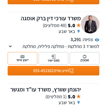
משרד עורכי דין ברק אומגה
5.0
(40 ממליצים)
באר שבע
צפיות:
3,291
למשרד 3 מחלקות - מחלקה פלילית, מחלקת
הוצאה לפועל וחדלות פירעון-פשיטת רגל ומחלקה
נוספת למקרקעין נדל"ן, המלווה עסקאות מכר,
ייעוץ אישי
ZOOM
SMS ישיר
מייצגת בליקויי בניה ותביעות קבל"ן, תכנון ובניה,
דיני מושבים וקיבוצים ועוד. בנוסף, המשרד עוסק
חייגו אלי
055-4533023
בהסדרת מעמד בישראל ועתירות מנהליות.
יהונתן שוורץ, משרד עו"ד ומגשר
5.0
(1 ממליצים)
באר שבע