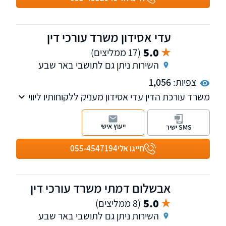
ילדים, תאונות עבודה ותאונות דרכים.
עדי אסידון משרד עורכי דין
5.0
(17 ממליצים)
השירות ניתן גם לתושבי באר שבע
צפיות:
1,056
משרד עורכת הדין עדי אסידון מעניק ללקוחותיו ליווי
משפטי מקצועי בתחומי הסדרת חובות, הוצאה
לפועל וחדלות פירעון, לצד טיפול בהליכים רגישים
ייעוץ אישי
SMS ישיר
בדיני משפחה.
חייגו אלי
055-4547194
אבשלום דמתי משרד עורכי דין
5.0
(8 ממליצים)
השירות ניתן גם לתושבי באר שבע