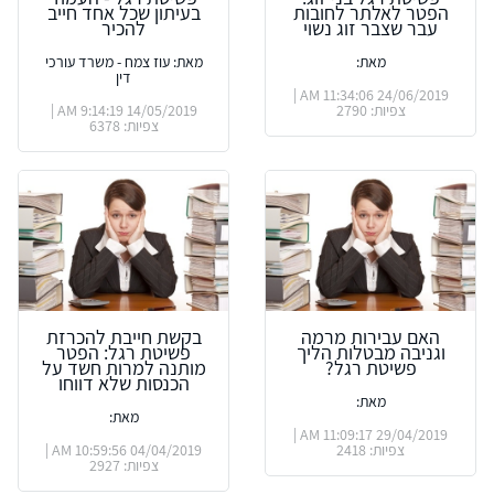
הפטר לאלתר לחובות
בעיתון שכל אחד חייב
עבר שצבר זוג נשוי
להכיר
מאת:
מאת: עוז צמח - משרד עורכי
דין
24/06/2019 11:34:06 AM |
צפיות: 2790
14/05/2019 9:14:19 AM |
צפיות: 6378
האם עבירות מרמה
בקשת חייבת להכרזת
וגניבה מבטלות הליך
פשיטת רגל: הפטר
פשיטת רגל?
מותנה למרות חשד על
הכנסות שלא דווחו
מאת:
מאת:
29/04/2019 11:09:17 AM |
צפיות: 2418
04/04/2019 10:59:56 AM |
צפיות: 2927