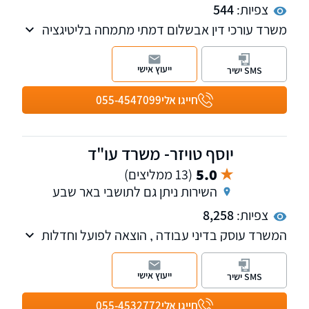
צפיות:
544
משרד עורכי דין אבשלום דמתי מתמחה בליטיגציה
אזרחית, מסחרית ונזיקית, לרבות סכסוכים חוזיים,
תביעות כספיות, חדלות פירעון, ליקויי בנייה ונזקי
ייעוץ אישי
SMS ישיר
רכוש וגוף. המשרד מעניק שירות משפטי אישי,
מקצועי ואיכותי, תוך ליווי צמוד של הלקוח וחתירה
חייגו אלי
055-4547099
מתמדת להשגת מטרותיו בצורה היעילה והמדויקת
ביותר.
יוסף טויזר- משרד עו"ד
5.0
(13 ממליצים)
השירות ניתן גם לתושבי באר שבע
צפיות:
8,258
המשרד עוסק בדיני עבודה , הוצאה לפועל וחדלות
פירעון , ביטוח לאומי ונזקי גוף, דין האזרחי והמסחרי,
פינוי מושכר, ייפוי כוח מתמשך, צוואות וירושות.
ייעוץ אישי
SMS ישיר
חייגו אלי
055-4532772