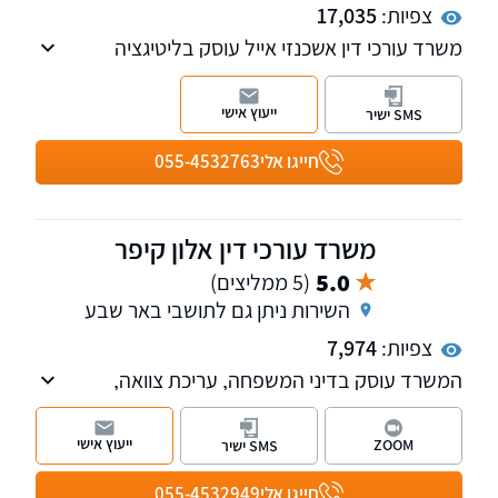
צפיות:
17,035
משרד עורכי דין אשכנזי אייל עוסק בליטיגציה
האזרחית מסחרית ובכל תחומי המשפט העסקי,
חדלות פירעון ופשיטת רגל עד קבלת צו הפטר.
ייעוץ אישי
SMS ישיר
חייגו אלי
055-4532763
משרד עורכי דין אלון קיפר
5.0
(5 ממליצים)
השירות ניתן גם לתושבי באר שבע
צפיות:
7,974
המשרד עוסק בדיני המשפחה, עריכת צוואה,
התנגדות לצוואה, צו ירושה,הסכמי גירושין,הסכמי
ממון,עריכת ייפוי כוח מתמשך.
ייעוץ אישי
ZOOM
SMS ישיר
הליכי הוצאה לפועל,חדלות פרעון,פשיטות
רגל,הסדר חובות, וכן בוועדות ביטוח לאומי,קצבאות
חייגו אלי
055-4532949