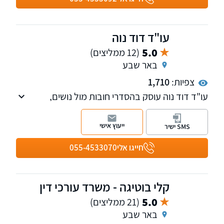
עו"ד דוד נוה
5.0
(12 ממליצים)
באר שבע
צפיות:
1,710
עו"ד דוד נוה עוסק בהסדרי חובות מול נושים,
הליכים נגד החייב בהוצאה לפועל, בקשות לאיחוד
תיקים וצו תשלומים, הסרת מגבלות מעל החייב,
ייעוץ אישי
SMS ישיר
פריסת חוב מזונות עבר, טיפול בהליכי בירור, הבאה
ומאסר, עיכוב יציאה מהארץ, הליכים נגד רכוש
חייגו אלי
055-4533070
ועיקול מטלטלין, עיקול מקרקעין ודירת מגורים,
טיפול בהליכי ביצוע משכנתא ומשכון, כינוס נכסים,
עיקול שכר עבודה, עיקול חשבון בנק, עיכוב הליכים
קלי בוטיגה - משרד עורכי דין
והשהייתם, הגשת ערר וערעור
5.0
(21 ממליצים)
באר שבע