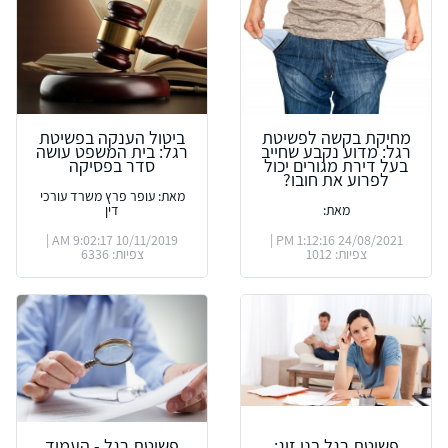
מחיקת בקשה לפשיטת
ביטול הענקה בפשיטת
רגל: מדוע נקבע שחייב
רגל: בית המשפט עושה
בעל דירת מגורים יכול
סדר בפסיקה
לפרוע את חובו?
מאת: עופר פרץ משרד עורכי
מאת:
דין
10/11/2019 9:02:17 AM |
24/08/2021 1:12:16 PM |
צפיות: 1012
צפיות: 6336
פשיטת רגל בני זוג:
פשיטת רגל - העמוד