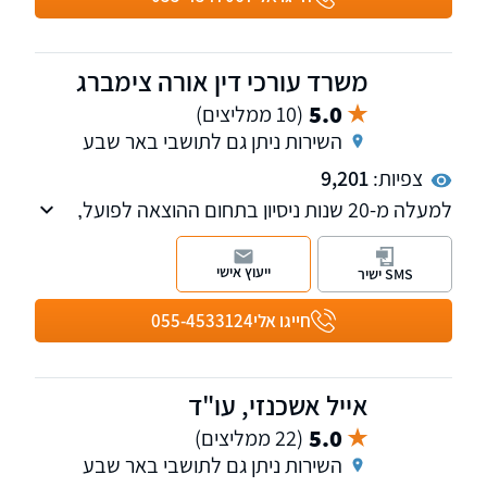
ודרכים, צוואות וייפוי כוח מתמשך.
משרד עורכי דין אורה צימברג
5.0
(10 ממליצים)
השירות ניתן גם לתושבי באר שבע
צפיות:
9,201
למעלה מ-20 שנות ניסיון בתחום ההוצאה לפועל,
חדלות הפירעון, מחיקת חובות ועוד. המשרד עוסק
גם בתחומי דיני המשפחה, המשפט האזרחי,
ייעוץ אישי
SMS ישיר
המשפט הצבאי והצבאי-פלילי. מעניקים שירות
משפטי מתל אביב ועד באר שבע. ניתן לקיים
חייגו אלי
055-4533124
פגישה באזור מגוריכם.
אייל אשכנזי, עו"ד
5.0
(22 ממליצים)
השירות ניתן גם לתושבי באר שבע