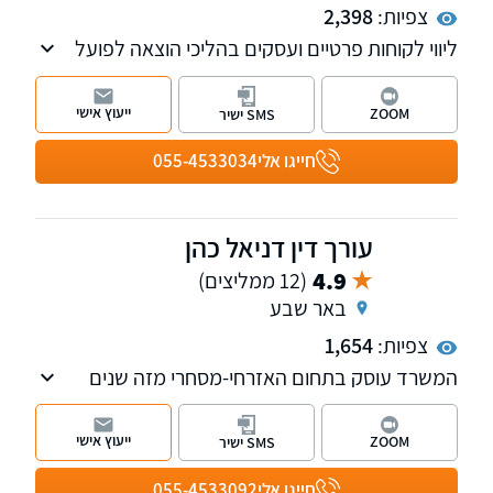
צפיות:
2,398
ליווי לקוחות פרטיים ועסקים בהליכי הוצאה לפועל
וחדלות פירעון-פשיטת רגל, לשון הרע, סכסוכי
שכנים, ליקויי בניה, מכר במקרקעין, תביעות
ייעוץ אישי
ZOOM
SMS ישיר
כספיות, עריכת ייפוי כוח מתמשך, בנקאות וגביית
חובות עבור לקוחות פרטיים ועסקיים
חייגו אלי
055-4533034
עורך דין דניאל כהן
4.9
(12 ממליצים)
באר שבע
צפיות:
1,654
המשרד עוסק בתחום האזרחי-מסחרי מזה שנים
רבות תוך התמקדות בתחום דיני המשפחה
והירושה, דיני חוזים, משפט מסחרי, מקרקעין
ייעוץ אישי
ZOOM
SMS ישיר
ועסקים, הוצאה לפועל וחדלות פירעון, נזקי גוף
ותאונות.
חייגו אלי
055-4533092