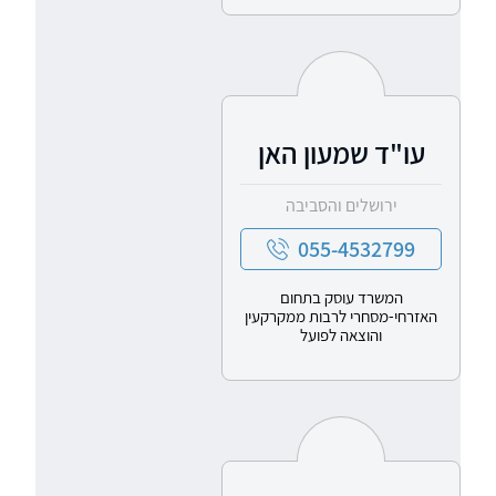
עו"ד שמעון האן
ירושלים והסביבה
055-4532799
המשרד עוסק בתחום
האזרחי-מסחרי לרבות ממקרקעין
והוצאה לפועל