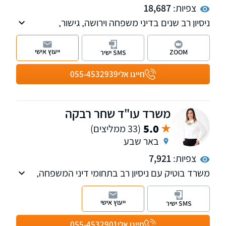
צפיות:
18,687
ניסיון רב שנים בדיני משפחה וירושה, גישור,
מקרקעין, משפט אזרחי-מסחרי וחדלות פירעון. מתן
פתרונות מקצועיים ואסטרטגיים המותאמים אישית
ייעוץ אישי
ZOOM
SMS ישיר
לכל לקוח תוך ליווי צמוד לאורך כל ההליך
המשפטי. סניפים בתל-אביב ובבאר-שבע, שירות
חייגו אלי
055-4532939
בכל רחבי הארץ.
משרד עו"ד שחר רבקה
5.0
(33 ממליצים)
באר שבע
צפיות:
7,921
משרד בוטיק עם ניסיון רב בתחומי דיני המשפחה,
מקרקעין וההוצאה לפועל. ניסיון רב בטיפול בהליכי
גירושין מורכבים וגם בסיום בהסכמים כאשר טובת
ייעוץ אישי
SMS ישיר
הילדים היא עיקרון המנחה אותנו. נשמח לקבוע
עמכם פגישת ייעוץ.
חייגו אלי
055-4532901