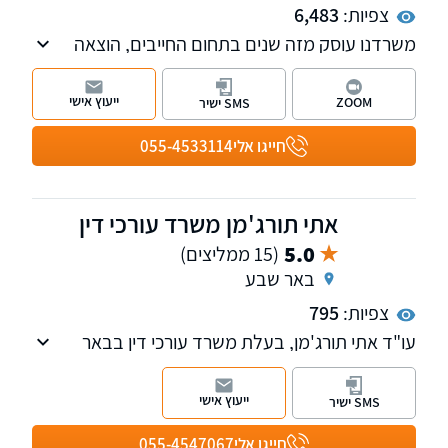
צפיות:
6,483
משרדנו עוסק מזה שנים בתחום החייבים, הוצאה
לפועל, הסדרי חוב וחדלות פירעון (פשיטת רגל).
כמו כן משרדנו נותן שירות בתחום נזיקין, המשפט
ייעוץ אישי
ZOOM
SMS ישיר
האזרחי והליכי גישור. נשמח לקבוע פגישת ייעוץ
במשרדנו
חייגו אלי
055-4533114
אתי תורג'מן משרד עורכי דין
5.0
(15 ממליצים)
באר שבע
צפיות:
795
עו"ד אתי תורג'מן, בעלת משרד עורכי דין בבאר
שבע, בעלת תואר ראשון במשפטים ובעלת תואר
נוסף ראשון במדעי הרוח והחברה. עוסקת בהוצאה
ייעוץ אישי
SMS ישיר
לפועל וחדלות פירעון, עם הצלחות רבות בייצוג
חייבים, וכן בתחומי ביטוח לאומי, תאונות עבודה
חייגו אלי
055-4547067