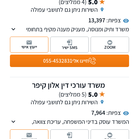
5.0
(4 ממליצים)
השירות ניתן גם לתושבי עפולה
צפיות:
13,397
משרד ותיק ומנוסה, מעניק מענה מקיף בתחומי
ההוצאה לפועל, לרבות פשיטת רגל, פירוק והקפאת
הליכים, הסדרי חובות ועוד.
ייעוץ אישי
ZOOM
SMS ישיר
חייגו אלי
055-4532831
משרד עורכי דין אלון קיפר
5.0
(5 ממליצים)
השירות ניתן גם לתושבי עפולה
צפיות:
7,964
המשרד עוסק בדיני המשפחה, עריכת צוואה,
התנגדות לצוואה, צו ירושה,הסכמי גירושין,הסכמי
ממון,עריכת ייפוי כוח מתמשך.