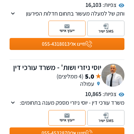
צפיות:
16,103
ותק של למעלה מעשור בתחום חדלות הפירעון
וההוצאה לפועל, מהמשרדים הגדולים והמובילים
בתחום הסדר החובות וחדלות הפירעון בצפון.
ייעוץ אישי
SMS ישיר
למשרד סניפים בעפולה ובצפת.
חייגו אלי
055-4318013
יוסי ניזרי ושות' - משרד עורכי דין
5.0
(4 ממליצים)
עפולה
צפיות:
10,865
משרד עורכי דין - יוסי ניזרי מספק מענה בתחומים:
נזקי גוף, ביטוח לאומי, תאונות, משרד הביטחון,
רשלנות רפואית, דיני עבודה וחדלות פירעון.
ייעוץ אישי
SMS ישיר
חייגו אלי
055-4532870