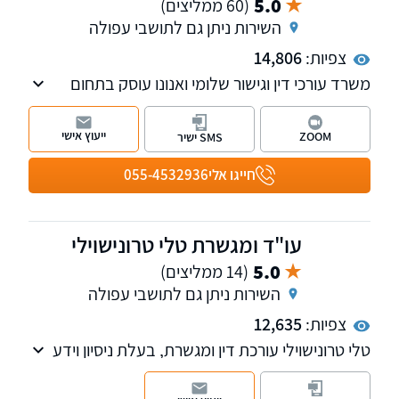
5.0
(60 ממליצים)
השירות ניתן גם לתושבי עפולה
צפיות:
14,806
משרד עורכי דין וגישור שלומי ואנונו עוסק בתחום
המשפחה והמעמד האישי על כל רבדיו, בתחום
האזרחי: תביעות בנושא לשון הרע, סכסוכי שכנים
ייעוץ אישי
ZOOM
SMS ישיר
ופינוי מושכר. בנוסף, פועלת במשרד גם מחלקת
הוצאה לפועל.
חייגו אלי
055-4532936
עו"ד ומגשרת טלי טרונישוילי
5.0
(14 ממליצים)
השירות ניתן גם לתושבי עפולה
צפיות:
12,635
טלי טרונישוילי עורכת דין ומגשרת, בעלת ניסיון וידע
עשיר בתחום דיני המשפחה, ניהול הליכי גירושין,
צוואות וירושות, מקרקעין נדל"ן, פירוק שיתוף