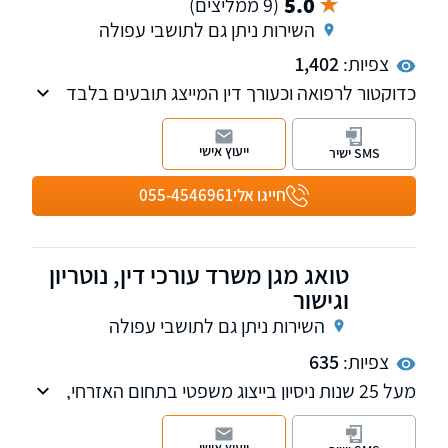
5.0
(9 ממליצים)
השירות ניתן גם לתושבי עפולה
צפיות:
1,402
כדוקטור לרפואה וכעורך דין המייצג תובעים בלבד
בתחום נזקי גוף, רשלנות רפואית, תאונות דרכים
ועוד, התיק שלכם יטופל בצורה מעמיקה ביותר.
ייעוץ אישי
SMS ישיר
חייגו אלי
055-4546961
טואג מגן משרד עורכי דין, נוטריון
וגישור
השירות ניתן גם לתושבי עפולה
צפיות:
635
מעל 25 שנות ניסיון בייצוג משפטי בתחום האזרחי,
משפחה, שירות משפטי מקיף לאוכלוסיית הגיל
השלישי, מקרקעין ועוד.