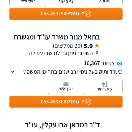
ייעוץ אישי
ZOOM
SMS ישיר
הליכי הוצאה לפועל,חדלות פרעון,פשיטות
רגל,הסדר חובות, וכן בוועדות ביטוח לאומי,קצבאות
חייגו אלי
055-4532949
ילדים, תאונות עבודה ותאונות דרכים.
בתאל מנור משרד עו"ד ומגשרת
5.0
(20 ממליצים)
השירות ניתן גם לתושבי עפולה
צפיות:
16,367
משרד ותיק בעל ניסיון רב שנים בתחומי המשפט
האזרחי. מחיקת חובות וחדלות פירעון-פשיטת רגל,
הוצל"פ וגביה. תאונות דרכים ועבודה כולל תביעת
ייעוץ אישי
SMS ישיר
ביטוח לאומי ועדות רפואיות. ייפוי כוח מתמשך,
צוואות ירושות.
חייגו אלי
055-4533083
ד"ר רמדאן אבו עקלין, עו"ד