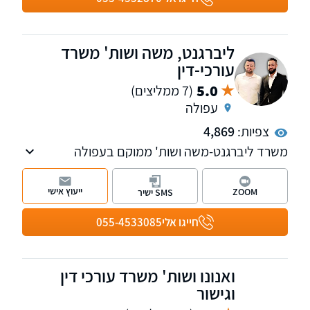
ליברגנט, משה ושות' משרד
עורכי-דין
5.0
(7 ממליצים)
עפולה
צפיות:
4,869
משרד ליברגנט-משה ושות' ממוקם בעפולה
ומספק שירותים משפטיים יוצאי דופן ללקוחות בכל
רחבי הארץ, ובאזור עפולה והעמקים בפרט.
ייעוץ אישי
ZOOM
SMS ישיר
המשרד עוסק במשפט אזרחי, דיני מקרקעין,
הוצאה לפועל, חדלות פירעון ומשפט מסחרי ועסקי.
חייגו אלי
055-4533085
עורכי הדין המיומנים שלנו בעלי היכרות מעמיקה
עם המערכת המשפטית. אנו מחויבים לתת שירות
שקוף, יעיל ואיכותי ללקוחותינו.
ואנונו ושות' משרד עורכי דין
וגישור