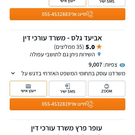
ייעוץ אישי
SMS ישיר
ופשיטת רגל. למשרד שלוחות בקרית מוצקין, נהריה
וחיפה.
חייגו אלי
055-4532883
אביעד גלס - משרד עורכי דין
5.0
(35 ממליצים)
השירות ניתן גם לתושבי עפולה
צפיות:
9,007
משרדנו עוסק בתחומי המשפט האזרחי בדגש על
הליכי חדלות פירעון על כל גווניהם: הסדרי חובות,
הליכי הוצאה לפועל וכינוס נכסים, פשיטת רגל,
ייעוץ אישי
ZOOM
SMS ישיר
פירוקי חברות והקפאת הליכים.
חייגו אלי
055-4532819
עופר פרץ משרד עורכי דין