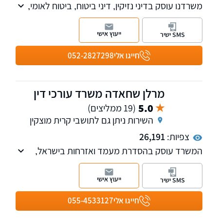
משרדנו עוסק בדיני נזיקין, דיני ביטוח, ביטוח לאומי,
זכויות חולים, רשלנות רפואית. טיפלנו באלפי
לקוחות מרוצים וכיום אנו מייצגים מאות לקוחות
ייעוץ אישי
SMS ישיר
בתיקים פעילים. מקבל לקוחות בקריית מוצקין
ובמעלות תרשיחא
חייגו אלי
052-2827298
מרלן שחאדה משרד עורכי דין
5.0
(19 ממליצים)
השירות ניתן גם לתושבי קרית מוצקין
צפיות:
26,191
המשרד עוסק בהסדרת מעמד ואזרחות בישראל,
בייצוג משפטי מול רשות האוכלוסין בבתי הדין ובתי
המשפט, עם ניסיון והצלחות רבות.
ייעוץ אישי
SMS ישיר
חייגו אלי
055-4533127