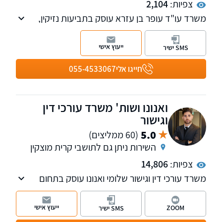
צפיות:
2,104
משרד עו"ד עופר בן עזרא עוסק בתביעות נזיקין,
תאונות דרכים לרבות ובפרט אופנועים, וביטוח כולל
ביטוח לאומי וועדות רפואיות, נזקי גוף ורכוש
ייעוץ אישי
SMS ישיר
בתאונות דרכים, תאונות עבודה, פציעות במרחב
הציבורי ועוד, ליטיגציה ושירותי נוטריון וייפוי כוח
חייגו אלי
055-4533067
מתמשך. בנוסף, במשרדנו עו"ד בתחום דיני
המשפחה, כולל צוואות.
ואנונו ושות' משרד עורכי דין
וגישור
5.0
(60 ממליצים)
השירות ניתן גם לתושבי קרית מוצקין
צפיות:
14,806
משרד עורכי דין וגישור שלומי ואנונו עוסק בתחום
המשפחה והמעמד האישי על כל רבדיו, בתחום
האזרחי: תביעות בנושא לשון הרע, סכסוכי שכנים
ייעוץ אישי
ZOOM
SMS ישיר
ופינוי מושכר. בנוסף, פועלת במשרד גם מחלקת