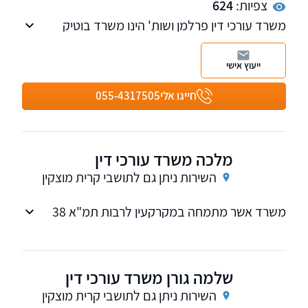
צפיות:
624
משרד עורכי דין פרלמן ושות' הינו משרד בוטיק
מוביל, העוסק במגוון רחב של תחומי המשפט
האזרחי-מסחרי, ומעניק שירותים משפטיים
ייעוץ אישי
מקצועיים, יצירתיים ומותאמים אישית לחברות,
עמותות ולקוחות פרטיים. המשרד חרט על דגלו
חייגו אלי
055-4317505
מצוינות, שקיפות ומחויבות עמוקה לכל לקוח,
במטרה להשיג את התוצאות המשפטיות המיטביות.
מלכה משרד עורכי דין
השירות ניתן גם לתושבי קרית מוצקין
משרד אשר מתמחה במקרקעין לרבות תמ"א 38
וליווי משפטי של קבוצת רכישה, מתמחה בדיני
נזיקין
שלמה גורן משרד עורכי דין
השירות ניתן גם לתושבי קרית מוצקין