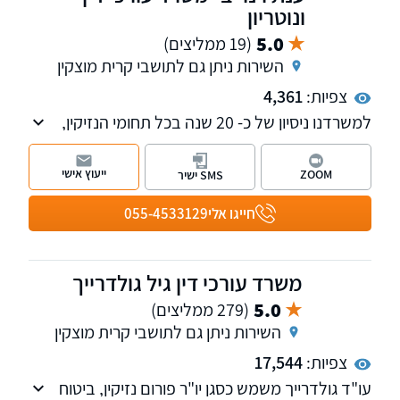
ונוטריון
5.0
(19 ממליצים)
השירות ניתן גם לתושבי קרית מוצקין
צפיות:
4,361
למשרדנו ניסיון של כ- 20 שנה בכל תחומי הנזיקין,
לרבות ייצוג בפני הביטוח הלאומי ומשרד הביטחון.
כמו כן, ניתנים שירותים משפטיים בתחומים עריכת
ייעוץ אישי
ZOOM
SMS ישיר
צוואות, ייפוי כוח מתמשך ואפוטרופוס. למשרדנו
שלוחות בצפון ובמרכז הארץ.
חייגו אלי
055-4533129
משרד עורכי דין גיל גולדרייך
5.0
(279 ממליצים)
השירות ניתן גם לתושבי קרית מוצקין
צפיות:
17,544
עו"ד גולדרייך משמש כסגן יו"ר פורום נזיקין, ביטוח