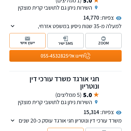
5.0
(1 ממליצים)
השירות ניתן גם לתושבי קרית מוצקין
צפיות:
14,770
למעלה מ-35 שנות ניסיון במשפט אזרחי,
בתחומים: נזקי גוף, רשלנות רפואית, ביטוח לאומי,
דיני עבודה, ימאות, משפט רומני לרבות ליווי
ייעוץ אישי
ZOOM
SMS ישיר
בקבלת דרכון רומני.
חייגו אלי
055-4532825
חגי אורגד משרד עורכי דין
ונוטריון
5.0
(5 ממליצים)
השירות ניתן גם לתושבי קרית מוצקין
צפיות:
15,314
משרד עורכי דין ונוטריון חגי אורגד עוסק כ-20 שנים
בתחומים הבאים: לשון הרע, דיני ירושה, צוואות,