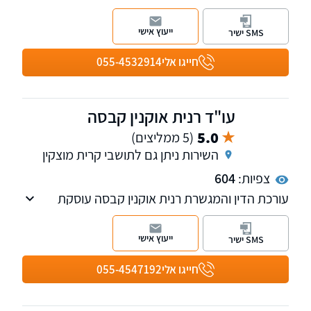
וביטוח לאומי בלשכת עורכי הדין מחוז חיפה, וגם
משמש כמרצה לעו"ד במסגרת לשכת עורכי הדין
ייעוץ אישי
SMS ישיר
בתחומים אלה.
חייגו אלי
055-4532914
עו"ד רנית אוקנין קבסה
5.0
(5 ממליצים)
השירות ניתן גם לתושבי קרית מוצקין
צפיות:
604
עורכת הדין והמגשרת רנית אוקנין קבסה עוסקת
בדיני משפחה, ירושה, נזקי גוף ותאונות. המשרד
משלב אסטרטגיה משפטית חדה עם תקשורת
ייעוץ אישי
SMS ישיר
אנושית ומכילה לפי העיקרון: "א.נשים - לפני הכל"!
חייגו אלי
055-4547192