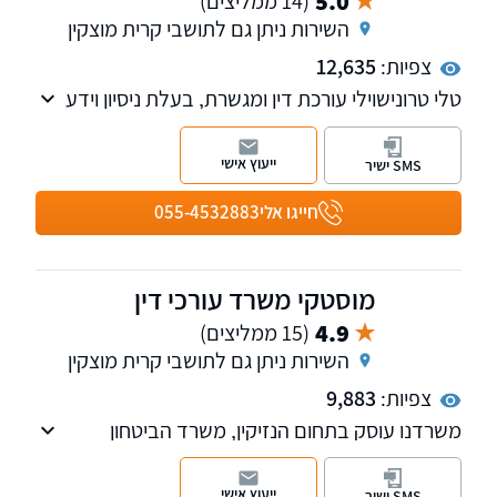
5.0
(14 ממליצים)
השירות ניתן גם לתושבי קרית מוצקין
צפיות:
12,635
טלי טרונישוילי עורכת דין ומגשרת, בעלת ניסיון וידע
עשיר בתחום דיני המשפחה, ניהול הליכי גירושין,
צוואות וירושות, מקרקעין נדל"ן, פירוק שיתוף
ייעוץ אישי
SMS ישיר
ופשיטת רגל. למשרד שלוחות בקרית מוצקין, נהריה
וחיפה.
חייגו אלי
055-4532883
מוסטקי משרד עורכי דין
4.9
(15 ממליצים)
השירות ניתן גם לתושבי קרית מוצקין
צפיות:
9,883
משרדנו עוסק בתחום הנזיקין, משרד הביטחון
ותביעות ביטוח מורכבות, לרבות נזקי גוף ותאונות
וייצוג נפגעים מול ביטוח לאומי וחברות הביטוח, ייצוג
ייעוץ אישי
SMS ישיר