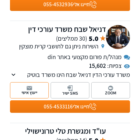
הוצאה לפועל.
חייגו אלי
055-4532936
דניאל שבח משרד עורכי דין
5.0
(30 ממליצים)
השירות ניתן גם לתושבי קרית מוצקין
מנהל/ת פורום מקצועי באתר din
צפיות:
15,602
משרד עורכי הדין דניאל שבח הינו משרד בוטיק
מוביל בתחומו, עם ניסיון של 31 שנה בייצוג לקוחות
פרטיים בתביעות ביטוח, נזיקין וזכויות רפואיות.
ייעוץ אישי
ZOOM
SMS ישיר
המשרד מתגאה במחויבותו להבטיח את הפיצוי
המקסימלי האפשרי עבור לקוחותיו. עו"ד דניאל
חייגו אלי
055-4533116
שבח, בוגר קורס חובלים וקצין בכיר במילואים,
משפטן בעל רקע אקדמי נרחב הכולל תואר ראשון
במשפטים, תואר שני בפילוסופיה ולימודי דוקטורט
עו"ד ומגשרת טלי טרונישוילי
במשפטים.