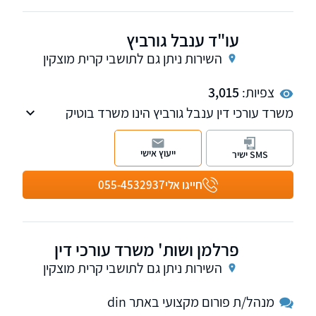
עו"ד ענבל גורביץ
השירות ניתן גם לתושבי קרית מוצקין
צפיות:
3,015
משרד עורכי דין ענבל גורביץ הינו משרד בוטיק
העוסק בתחום נזקי גוף ותאונות וכן הביטוח הלאומי.
ייעוץ אישי
SMS ישיר
חייגו אלי
055-4532937
פרלמן ושות' משרד עורכי דין
השירות ניתן גם לתושבי קרית מוצקין
מנהל/ת פורום מקצועי באתר din