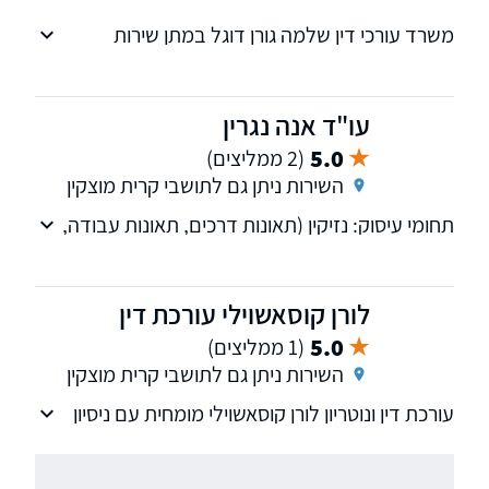
משרד עורכי דין שלמה גורן דוגל במתן שירות
מקצועי לכלל לקוחותיו
עו"ד אנה נגרין
5.0
(2 ממליצים)
השירות ניתן גם לתושבי קרית מוצקין
תחומי עיסוק: נזיקין (תאונות דרכים, תאונות עבודה,
תאונות תלמידים, ביטוח, ביטוח לאומי), מקרקעין-
קניה ומכירה של דירות, חוזים וצוואות.
לורן קוסאשוילי עורכת דין
5.0
(1 ממליצים)
השירות ניתן גם לתושבי קרית מוצקין
עורכת דין ונוטריון לורן קוסאשוילי מומחית עם ניסיון
של למעלה מ-15 שנים בתחום האזרחי, חדלות
פירעון והוצל"פ. בעלת תואר שני בהליך השפיטה