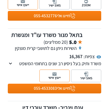
אך ורק בתביעות מתחום הביטוח הלאומי, נזקי גוף
ייעוץ אישי
ZOOM
SMS ישיר
ודיני עבודה.
חייגו אלי
055-4532776
בתאל מנור משרד עו"ד ומגשרת
5.0
(20 ממליצים)
השירות ניתן גם לתושבי קרית מוצקין
צפיות:
16,367
משרד ותיק בעל ניסיון רב שנים בתחומי המשפט
האזרחי. מחיקת חובות וחדלות פירעון-פשיטת רגל,
הוצל"פ וגביה. תאונות דרכים ועבודה כולל תביעת
ייעוץ אישי
SMS ישיר
ביטוח לאומי ועדות רפואיות. ייפוי כוח מתמשך,
צוואות ירושות.
חייגו אלי
055-4533083
ענת וינריב- משרד עורכי דין