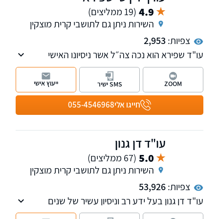
4.9
(19 ממליצים)
השירות ניתן גם לתושבי קרית מוצקין
צפיות:
2,953
עו"ד שפירא הוא נכה צה״ל אשר ניסיונו האישי
הוביל אותו לעסוק במקצוע. המשרד מעניק ליווי
וייצוג משפטי בתחום נזקי הגוף והביטוח על כל
ייעוץ אישי
ZOOM
SMS ישיר
רבדיו, ייצוג נאשמים בעבירות תכנון ובניה.
חייגו אלי
055-4546968
עו"ד דן גנון
5.0
(67 ממליצים)
השירות ניתן גם לתושבי קרית מוצקין
צפיות:
53,926
עו"ד דן גנון בעל ידע רב וניסיון עשיר של שנים
רבות. עבד בעבר בבית הדין לעבודה בחיפה ועוסק