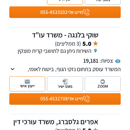
אנשי כוחות הביטחון מול אגף השיקום במשרד
הביטחון . שלוחות ברעננה ובחיפה
חייגו אלי
055-4533102
שוקי בלנגה - משרד עו"ד
5.0
(3 ממליצים)
השירות ניתן גם לתושבי קרית מוצקין
צפיות:
19,181
המשרד עוסק בתחום נזקי הגוף, ביטוח לאומי,
תאונות, מחלות, פטור ממס הכנסה מטעמי בריאות
ודיני ביטוח.
ייעוץ אישי
ZOOM
SMS ישיר
חייגו אלי
055-4532708
אפרים גלסברג, משרד עורכי דין