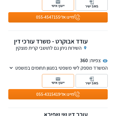
התנגדויות לצוואות, משפט מסחרי ואזרחי ונדל"ן.
ייעוץ אישי
SMS ישיר
חייגו אלי
055-4547155
עודד אבוקרט - משרד עורכי דין
השירות ניתן גם לתושבי קרית מוצקין
צפיות:
360
המשרד מספק ליווי משפטי במגוון תחומים במשפט
הפלילי והנזיקין, עם דגש על זכויות נאשמים
ותביעות נזקי גוף, ומלווה את הלקוח לאורך כל
ייעוץ אישי
SMS ישיר
התהליך להשגת ההגנה הטובה ביותר.
חייגו אלי
055-4315419
עורך דין שי שפירא