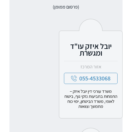
מאוניברסיטת חיפה ותעודת מגשרת מוסמכת.
(פרסום ממומן)
יובל איזק עו"ד
ומגשרת
אזור המרכז
055-4533068
משרד עורכי דין יובל איזק –
התמחות בתביעות נזקי גוף, ביטוח
לאומי, משרד הביטחון, יפוי כוח
מתמשך וצוואות