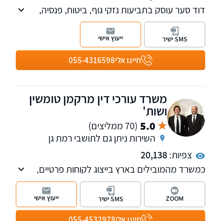
דוד סער עוסק בתביעות נזקי גוף, ביטוח, פנסיה,
אובדן כושר עבודה, רשלנות רפואית, נכויות, משרד
הביטחון וביטוח לאומי. בכיר לשעבר בחברות
ייעוץ אישי
SMS ישיר
ביטוח, בעל השכלה בכלכלה ותואר שני במשפטים.
חייגו אלי
055-4316598
משרד עורכי דין מרקמן טומשין
ושות'
5.0
(70 ממליצים)
השירות ניתן גם לתושבי רמת גן
צפיות:
20,138
כמשרד מהמובילים בארץ בייצוג לקוחות פרטיים,
אנחנו מטפלים בתחומי נזקי הגוף, ביטוח לאומי,
פטור ממס, רשלנות רפואית, נכי צה"ל ותאונות
ייעוץ אישי
ZOOM
SMS ישיר
דרכים.
לרשותכם 11 סניפים של המשרד ברחבי הארץ:
חייגו אלי
055-4532978