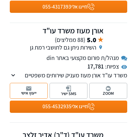
ביטוח ופלת"ד" ומדורג ע"י דנס 100 כעורך דין
חייגו אלי
055-4317393
מוביל בתחום הביטוח.
אורן מעוז משרד עו"ד
5.0
(88 ממליצים)
השירות ניתן גם לתושבי רמת גן
מנהל/ת פורום מקצועי באתר din
צפיות:
17,781
משרד עו"ד אורן מעוז מעניק שירותים משפטיים
בתביעות נזקי גוף , ביטוחי תאונות ומחלות, רשלנות
רפואית וביטוח לאומי. למשרד שלוחות בתל אביב
ייעוץ אישי
ZOOM
SMS ישיר
ובקרית אונו. עו"ד אורן מעוז מנהל פורום מחלות
מקצוע. למשרד שלוחות בתל אביב ובקרית אונו
חייגו אלי
055-4532935
משרד עו"ד (ד"ר) אדיר זלצר