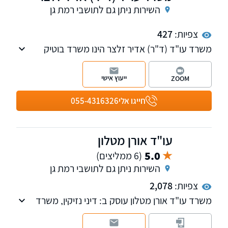
השירות ניתן גם לתושבי רמת גן
צפיות:
427
משרד עו"ד (ד"ר) אדיר זלצר הינו משרד בוטיק
העוסק בלשון הרע, חדלות פירעון, דיני חינוך
וליטיגציה אזרחית.
ייעוץ אישי
ZOOM
חייגו אלי
055-4316326
עו"ד אורן מטלון
5.0
(6 ממליצים)
השירות ניתן גם לתושבי רמת גן
צפיות:
2,078
משרד עו"ד אורן מטלון עוסק ב: דיני נזיקין, משרד
הביטחון, תאונות דרכים, רשלנות רפואית, ביטוח
לאומי, פגיעות גוף, ביטוח תלמידים.