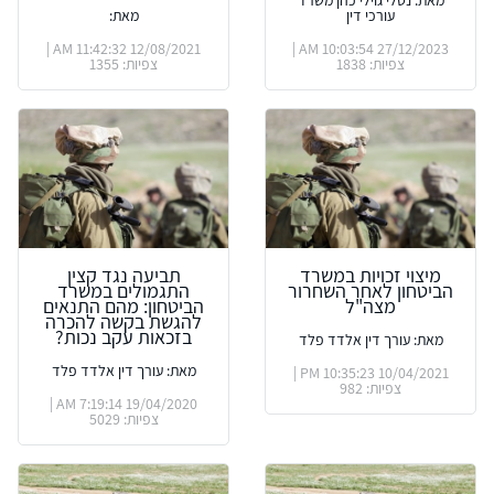
עורכי דין
מאת:
12/08/2021 11:42:32 AM |
27/12/2023 10:03:54 AM |
צפיות: 1838
צפיות: 1355
מיצוי זכויות במשרד
תביעה נגד קצין
הביטחון לאחר השחרור
התגמולים במשרד
מצה"ל
הביטחון: מהם התנאים
להגשת בקשה להכרה
בזכאות עקב נכות?
מאת: עורך דין אלדד פלד
מאת: עורך דין אלדד פלד
10/04/2021 10:35:23 PM |
צפיות: 982
19/04/2020 7:19:14 AM |
צפיות: 5029