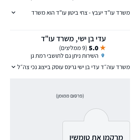
משרד עו"ד יעבץ - צחי ביטון עו"ד הוא משרד
העוסק בטיפול בענייניהם של נכי צה"ל ונפגעי
פעולות האיבה. עו"ד יעבץ עצמו נכה צה"ל 100%+
(נכות מיוחדת) המרותק לכיסא גלגלים בעקבות
עדי בן ישי, משרד עו"ד
פעילות קרב.
5.0
(9 ממליצים)
השירות ניתן גם לתושבי רמת גן
משרד עוה״ד עדי בן ישי גרינס עוסק בייצוג נכי צה״ל
מול משרד הביטחון. המשרד ממוקם בת"א וקיימת
שלוחה ברחובות.
(פרסום ממומן)
מרקמן את טומשין