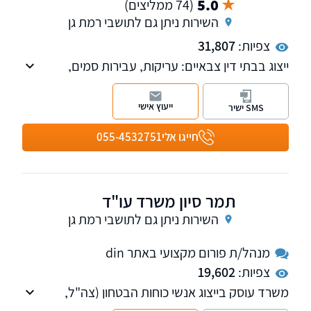
5.0
(74 ממליצים)
השירות ניתן גם לתושבי רמת גן
צפיות:
31,807
ייצוג בבתי דין צבאיים: עריקות, עבירות סמים,
עבירות אלימות, הטרדה מינית, תאונות אימונים,
שימוש בלתי חוקי בנשק, עבירות תעבורה בצבא
ייעוץ אישי
SMS ישיר
ועוד, תביעות כנגד ק. תגמולים להכרה בנכות
וועדות ערר.
חייגו אלי
055-4532751
תמר סיון משרד עו"ד
השירות ניתן גם לתושבי רמת גן
מנהל/ת פורום מקצועי באתר din
צפיות:
19,602
משרד עוסק בייצוג אנשי כוחות הבטחון (צה"ל,
משטרה, שב"כ, שב"ס וכו'), המבקשים הכרה כנכי