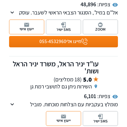
צפיות:
48,896
אל"ם במיל׳, הסנגור הצבאי הראשי לשעבר. עוסק
במשפט פלילי, בתיקי צבא וביטחון ובתיקי צווארון
לבן. משרדנו נותן שירות בכל רחבי הארץ. ניתן גם
ייעוץ אישי
ZOOM
SMS ישיר
לקיים פגישת ייעוץ און-ליין - נשמח לעמוד
לשירותכם
חייגו אלי
055-4532960
עו"ד יניר הראל, משרד יניר הראל
ושות'
5.0
(18 ממליצים)
השירות ניתן גם לתושבי רמת גן
צפיות:
6,101
מומלץ בעקביות עם הצלחות מוכחות. מוביל
בהשגת פיצויים מקסימליים עם 24 שנות ניסיון. פנו
אלינו לקבלת ייעוץ ראשוני והערכת סיכוי. עו"ד יניר
ייעוץ אישי
SMS ישיר
הראל הינו מחבר הספר "דיני הראיות בתביעות