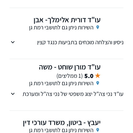
צהל מקרקעין נדל"ן ומיסוי מקרקעין.
עו"ד דורית אלימלך- אבן
השירות ניתן גם לתושבי רמת גן
ניסיון והצלחה מוכחים בתביעות כנגד קצין
התגמולים מזה שבע שנים. יחס מקצועי ואנושי
עו"ד מורן שוחט - משה
5.0
(1 ממליצים)
השירות ניתן גם לתושבי רמת גן
עו"ד נכי צה"ל יצוג משפטי של נכי צה"ל ומערכת
הבטחון ובכל הזכאים לתבוע זכות לנכות והכרה
כנכי צה"ל: צה"ל, שב"כ, מוסד, משטרה, שב"ס
ומג"ב. יעוץ ראשוני חינם
יעבץ - ביטון, משרד עורכי דין
השירות ניתן גם לתושבי רמת גן