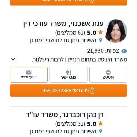
בחיפה, ראש פינה, טבריה, עפולה, פתח תקווה, תל
אביב, רחובות, ירושלים, אשדוד, באר שבע ואילת.
למי שמעוניין, אנחנו מאפשרים פתיחת תיקים גם
ענת אשכנזי, משרד עורכי דין
בטלפון.
5.0
(61 ממליצים)
השירות ניתן גם לתושבי רמת גן
צפיות:
21,930
משרד העוסק בתחום הנזיקין לרבות רשלנות
רפואית, תאונות דרכים, נזקי גוף, תביעות כנגד
משרד הביטחון, תאונות עבודה, נזקי רכוש, ביטוח
ייעוץ אישי
ZOOM
SMS ישיר
וסיעוד ועוד. למשרד שלוחות בראשון לציון
וברחובות.
חייגו אלי
055-4532869
רן כהן רוכברגר, משרד עו"ד
5.0
(31 ממליצים)
השירות ניתן גם לתושבי רמת גן