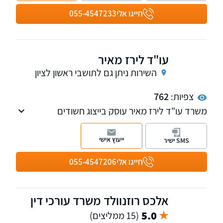
וזמין לחיילים, אנשי קבע ומלש"בים, תוך היכרות
חייגו אלי
055-4547233
מעמיקה עם המערכת הצבאית וההליך הפלילי
הצבאי.
עו"ד לירז מאיר
השירות ניתן גם לתושבי ראשון לציון
צפיות:
762
משרד עו"ד לירז מאיר עוסק בייצוג חשודים
ונאשמים בכל סוגי התיקים הפליליים: עבירות
סמים, עבירות מין, עבירות רכוש, עבירות כלכליות,
ייעוץ אישי
SMS ישיר
עבירות הונאת, ותיקי אלימות - רצח, הריגה, תקיפה,
איומים ואלימות במשפחה
חייגו אלי
055-4547206
אלכס רוזנוולד משרד עורכי דין
5.0
(15 ממליצים)