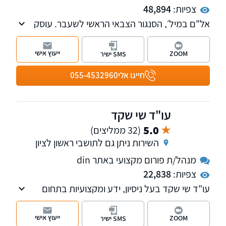
צפיות:
48,894
אל"ם במיל׳, הסנגור הצבאי הראשי לשעבר. עוסק
במשפט פלילי, בתיקי צבא וביטחון ובתיקי צווארון
לבן. משרדנו נותן שירות בכל רחבי הארץ. ניתן גם
ייעוץ אישי
ZOOM
SMS ישיר
לקיים פגישת ייעוץ און-ליין - נשמח לעמוד
לשירותכם
חייגו אלי
055-4532960
עו"ד שי שקד
5.0
(32 ממליצים)
השירות ניתן גם לתושבי ראשון לציון
מנהל/ת פורום מקצועי באתר din
צפיות:
22,838
עו"ד שי שקד בעל ניסיון, ידע ומקצועיות בתחום
המשפט הפלילי אשר נצברו במהלך השנים שבהן
ייצג חשודים ונאשמים בתיקים פליליים סבוכים
ייעוץ אישי
ZOOM
SMS ישיר
ומורכבים.