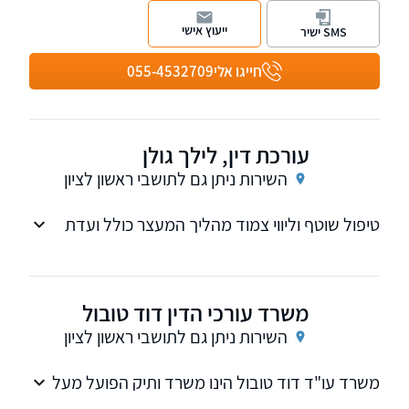
במשרד עו"ד בר-משה ושות'. מוסמך כמגשר ואף
ייעוץ אישי
SMS ישיר
מוסמך לייצג חיילים ואזרחים עובדי צה"ל בבתי דין
צבאיים.
חייגו אלי
055-4532709
עורכת דין, לילך גולן
השירות ניתן גם לתושבי ראשון לציון
טיפול שוטף וליווי צמוד מהליך המעצר כולל ועדת
שחרורים
משרד עורכי הדין דוד טובול
השירות ניתן גם לתושבי ראשון לציון
משרד עו"ד דוד טובול הינו משרד ותיק הפועל מעל
מעשור בתחומו ומספק מענה מקצועי בתחומים: