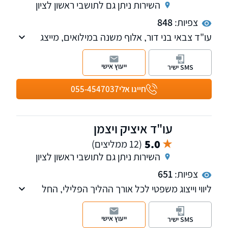
השירות ניתן גם לתושבי ראשון לציון
צפיות:
848
עו"ד צבאי בני דור, אלוף משנה במילואים, מייצג
ומייעץ למועמדים לשירות ביטחון, לחיילים בסדיר
ובמילואים בנושאים של פרופיל רפואי/נפשי, פטור
ייעוץ אישי
SMS ישיר
או שחרור, שיבוץ ותפקידים, הקלות בתנאי שירות.
אני משרת את לקוחותיי בא.מ.ו.נ.ה: שילוב של
חייגו אלי
055-4547037
אמינות, מחויבות, ודאות נחישות והצלחה.
עו"ד איציק ויצמן
5.0
(12 ממליצים)
השירות ניתן גם לתושבי ראשון לציון
צפיות:
651
ליווי וייצוג משפטי לכל אורך ההליך הפלילי, החל
מהשלבים הראשוניים של החקירה, דרך הליכי
ביניים כגון מעצרים וצווים מגבילים, ועד לייצוג בבתי
ייעוץ אישי
SMS ישיר
המשפט ובערכאות השונות.