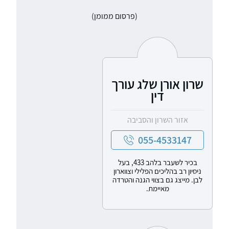
סניגורית מוערכת בעלת ניסיון רב. משרדנו בקיא
(פרסום ממומן)
בכל היבטי ההליך הפלילי. בנוסף משרדנו מספק
שירות של עריכת ייפוי כוח מתמשךנשמח לראותכם
בין כותלי משרדנו
שרון אורן שלג עורך
דין
אזור השרון והסביבה
055-4533147
בכיר לשעבר בלהב 433, בעל
ניסיון רב בהליכים הפלילי וצווארון
לבן. מייצג גם בצווי הגנה והטרדה
מאיימת.