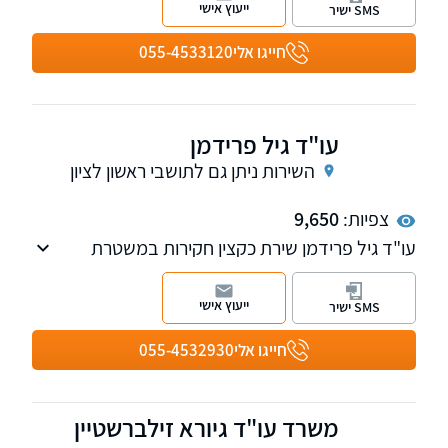
ייעוץ אישי
SMS ישיר
להפוך כל מקרה לסיפור הצלחה
חייגו אלי
055-4533120
עו"ד גיל פרידמן
השירות ניתן גם לתושבי ראשון לציון
צפיות:
9,650
עו"ד גיל פרידמן שירת כקצין חקירות במשטרת
ישראל במשך תקופה ארוכה, היום עו"ד פרידמן
בעל משרד עצמאי ומספק מענה בכל גוון העבירות
ייעוץ אישי
SMS ישיר
הפליליות.
חייגו אלי
055-4532930
משרד עו"ד גיורא זילברשטיין