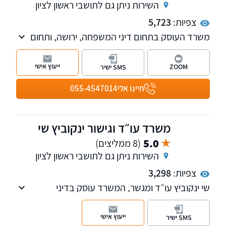
השירות ניתן גם לתושבי ראשון לציון
צפיות:
5,723
משרד העוסק בתחום דיני המשפחה, ירושה, ותחום
המקרקעין על כלל רבדיו. כמו כן, במשרדנו מחלקה
העוסקת בתחום המשפט הפלילי כולל אלימות
ייעוץ אישי
ZOOM
SMS ישיר
במשפחה, מעצרים, כתבי אישום וייצוג בבתי
המשפט השונים. השירות ניתן בשפות עברית, רוסית
חייגו אלי
055-4547014
ואנגלית.
משרד עו״ד וגישור ינקוביץ שי
5.0
(8 ממליצים)
השירות ניתן גם לתושבי ראשון לציון
צפיות:
3,298
שי ינקוביץ עו״ד ומגשר, המשרד עוסק בדיני
משפחה, זכויות יוצרים ולשון הרע.
ייעוץ אישי
SMS ישיר