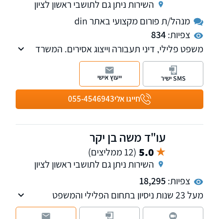
השירות ניתן גם לתושבי ראשון לציון
מנהל/ת פורום מקצועי באתר din
צפיות:
834
משפט פלילי, דיני תעבורה וייצוג אסירים. המשרד
מעניק שירות לכל ההליכים המשפטיים ונותן יחס
אישי ומענה מהיר
ייעוץ אישי
SMS ישיר
חייגו אלי
055-4546943
עו"ד משה בן יקר
5.0
(12 ממליצים)
השירות ניתן גם לתושבי ראשון לציון
צפיות:
18,295
מעל 23 שנות ניסיון בתחום הפלילי והמשפט
הצבאי, בעבירות חמורות, עבירות מין, עבירות
רכוש, סמים ואלימות, חנינה, מחיקת רישום פלילי,