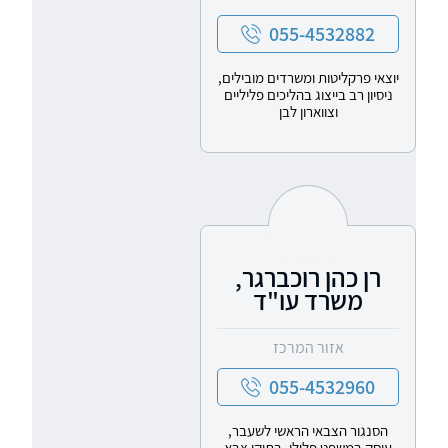
055-4532882
יוצאי פרקליטות ומשרדים מובילים,
ניסיון רב בייצוג בהליכים פליליים
וצווארון לבן
רן כהן רוכברגר,
משרד עו"ד
אזור המרכז
055-4532960
הסנגור הצבאי הראשי לשעבר,
עוסק במשפט פלילי, בתיקי צבא