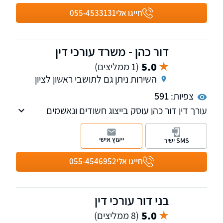
חייגו אלי
055-4533131
דור כהן - משרד עורכי דין
5.0
(1 ממליצים)
השירות ניתן גם לתושבי ראשון לציון
צפיות:
591
עורך דין דור כהן עוסק בייצוג חשודים ונאשמים
בעבירות פליליות, תוך מתן ייעוץ ובניית אסטרטגיה
מנצחת, בוגר הפרקליטות וחטיבת התביעות
ייעוץ אישי
SMS ישיר
במשטרה.
חייגו אלי
055-4546952
בני דור עורכי דין
5.0
(8 ממליצים)