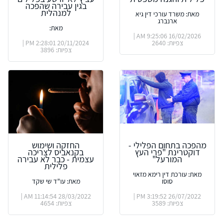
בגין עבירה שהפכה
למנהלית
מאת: משרד עורכי דין גיא
ארנברג
מאת:
16/02/2026 9:25:06 AM |
צפיות: 2640
20/11/2024 2:28:01 PM |
צפיות: 3896
מהפכה בתחום הפלילי -
החזקה ושימוש
דוקטרינת "פרי העץ
בקנאביס לצריכה
המורעל"
עצמית - כבר לא עבירה
פלילית
מאת: עורכת דין רימא מזאוי
סוסו
מאת: עו"ד שי שקד
28/03/2022 11:14:54 AM |
26/07/2022 3:19:52 PM |
צפיות: 3589
צפיות: 4654