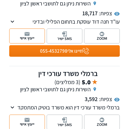
השירות ניתן גם לתושבי ראשון לציון
צפיות:
18,717
עו"ד חנה דוד עוסקת בתחום הפלילי ובדיני
תעבורה, שירתה במשטרה כשוטרת תנועה,
מפעילת "ינשוף", חוקרת ותובעת - מייצגת נאשמים
ייעוץ אישי
ZOOM
SMS ישיר
בתחום התעבורה והפלילי בלבד. בעלת ניסיון של
למעלה מ- 25 שנה. נשמח לקבוע עמכם פגישת
חייגו אלי
055-4532798
ייעוץ, השירות ניתן בכל רחבי הארץ.
ברמלי משרד עורכי דין
5.0
(3 ממליצים)
השירות ניתן גם לתושבי ראשון לציון
צפיות:
3,592
ברמלי משרד עורכי דין הוא משרד בוטיק המתמקד
בלעדית בדיני צבא וביטחון, ומביא עמו יותר מ-25
שנות ניסיון מצטבר כיוצאי מצ"ח והפרקליטות
ייעוץ אישי
ZOOM
SMS ישיר
הצבאית. המשרד מעניק ליווי משפטי מקצועי אישי