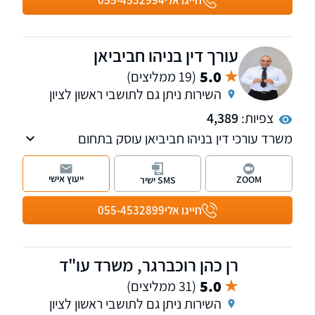
חייגו אלי
055-4532994
תוך שילוב בין התמקצעות משפטית, חשיבה
אסטרטגית וייצוג בלתי מתפשר.
עורך דין בניהו חביביאן
5.0
(19 ממליצים)
השירות ניתן גם לתושבי ראשון לציון
צפיות:
4,389
משרד עורכי דין בניהו חביביאן עוסק בתחום
המשפט הפלילי על כל רבדיו, דיני משפחה ותביעות
לשון הרע
ייעוץ אישי
ZOOM
SMS ישיר
חייגו אלי
055-4532899
רן כהן רוכברגר, משרד עו"ד
5.0
(31 ממליצים)
השירות ניתן גם לתושבי ראשון לציון