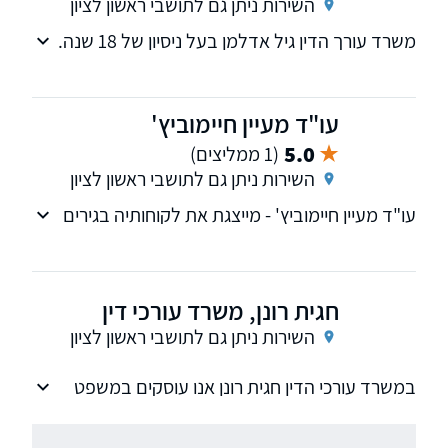
השירות ניתן גם לתושבי ראשון לציון
משרד עורך הדין גיל אדלמן בעל ניסיון של 18 שנה.
עוסק בתחום הפלילי על כל גווניו, כולל ייצוג נוער,
ייצוג בהליכי ערעור ומעצר, משפטים פליליים,
בקשות למעצר עד תום ההליכים וכן בעל ניסיון רב
עו"ד מעיין חיימוביץ'
במשא ומתן מול גורמי פרקליטות ותביעה.
5.0
(1 ממליצים)
השירות ניתן גם לתושבי ראשון לציון
עו"ד מעיין חיימוביץ' - מייצגת את לקוחותיה בגירים
ובני נוער, בכל ההליכים הפליליים, ובכל הערכאות,
לרבות מחיקת רישום פלילי לשם השגת "תעודת
יושר"
חגית רונן, משרד עורכי דין
השירות ניתן גם לתושבי ראשון לציון
במשרד עורכי הדין חגית רונן אנו עוסקים במשפט
פלילי, ומציעים ייעוץ וייצוג משפטי מקיף בשלבים
שונים של ההליך הפלילי, בהובלת עו"ד חגית רונן,