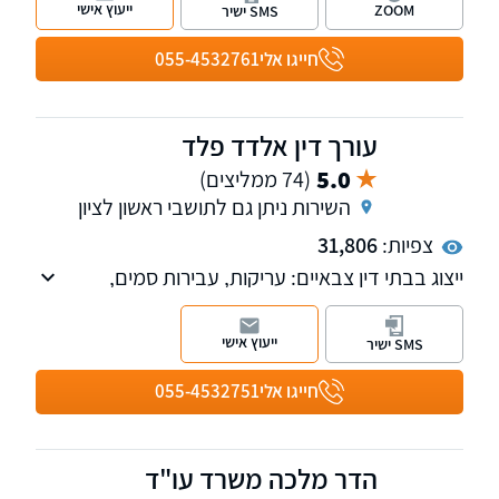
ייעוץ אישי
ZOOM
SMS ישיר
דיני צבא, תעבורה (תיקים נבחרים) ומשפט מנהלי.
קבלת קהל בירושלים ובת"א.
חייגו אלי
055-4532761
עורך דין אלדד פלד
5.0
(74 ממליצים)
השירות ניתן גם לתושבי ראשון לציון
צפיות:
31,806
ייצוג בבתי דין צבאיים: עריקות, עבירות סמים,
עבירות אלימות, הטרדה מינית, תאונות אימונים,
שימוש בלתי חוקי בנשק, עבירות תעבורה בצבא
ייעוץ אישי
SMS ישיר
ועוד, תביעות כנגד ק. תגמולים להכרה בנכות
וועדות ערר.
חייגו אלי
055-4532751
הדר מלכה משרד עו"ד