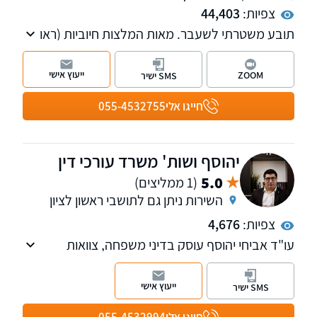
צפיות:
44,403
תובע משטרתי לשעבר. מאות המלצות חיוביות (ראו
למטה). בעל ניסיון של כ-30 שנה בייצוג בתיקי פשע
ובתיקי מעצרים וכן עוסק בסגירת תיקים פתוחים
ייעוץ אישי
ZOOM
SMS ישיר
ובמחיקת רישום פלילי ורישום משטרתי.
חייגו אלי
055-4532755
יהוסף ושות' משרד עורכי דין
5.0
(1 ממליצים)
השירות ניתן גם לתושבי ראשון לציון
צפיות:
4,676
עו"ד אביחי יהוסף עוסק בדיני משפחה, צוואות
וירושות, לצד ליטיגציה אזרחית, דיני עבודה, עתירות
מנהליות ומשפט פלילי.
ייעוץ אישי
SMS ישיר
עו"ד יהוסף מופיע כפרשן משפטי בערוצי תקשורת
מרכזיים ומייצג בתיקים בעלי פרופיל ציבורי גבוה,