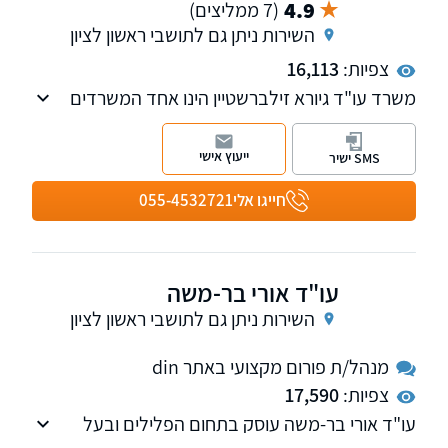
4.9
(7 ממליצים)
השירות ניתן גם לתושבי ראשון לציון
צפיות:
16,113
משרד עו"ד גיורא זילברשטיין הינו אחד המשרדים
המובילים בתחום המשפט הפלילי. עו"ד גיורא
זילברשטיין בעל ניסיון רב בכל תחומי הענף הפלילי.
ייעוץ אישי
SMS ישיר
חייגו אלי
055-4532721
עו"ד אורי בר-משה
השירות ניתן גם לתושבי ראשון לציון
מנהל/ת פורום מקצועי באתר din
צפיות:
17,590
עו"ד אורי בר-משה עוסק בתחום הפלילים ובעל
ניסיון רב בתחום. מנהל את המחלקה הפלילית