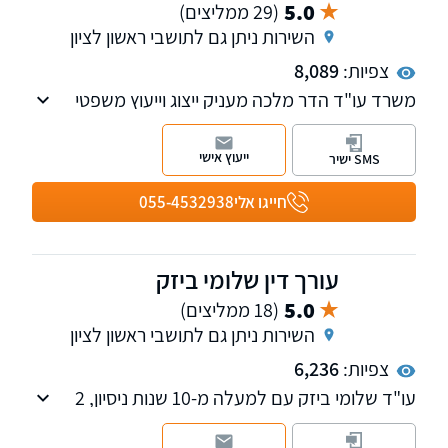
5.0
(29 ממליצים)
השירות ניתן גם לתושבי ראשון לציון
צפיות:
8,089
משרד עו"ד הדר מלכה מעניק ייצוג וייעוץ משפטי
בערכאות השונות בכל עבירות התעבורה ובדיני
המקרקעין. כמו כן עוסק בייפוי כוח מתמשך
ייעוץ אישי
SMS ישיר
ובעריכת צוואות וירושות.
חייגו אלי
055-4532938
עורך דין שלומי ביזק
5.0
(18 ממליצים)
השירות ניתן גם לתושבי ראשון לציון
צפיות:
6,236
עו"ד שלומי ביזק עם למעלה מ-10 שנות ניסיון, 2
תארים (LL.M, LL.B מאונ' בר-אילן) וכיוצא
פרקליטות ת"א - מצויד בכל הכלים הדרושים