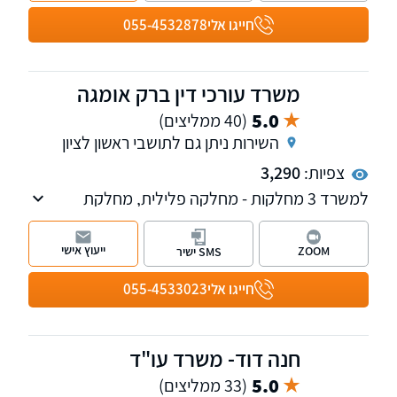
חייגו אלי
055-4532878
משרד עורכי דין ברק אומגה
5.0
(40 ממליצים)
השירות ניתן גם לתושבי ראשון לציון
צפיות:
3,290
למשרד 3 מחלקות - מחלקה פלילית, מחלקת
הוצאה לפועל וחדלות פירעון-פשיטת רגל ומחלקה
נוספת למקרקעין נדל"ן, המלווה עסקאות מכר,
ייעוץ אישי
ZOOM
SMS ישיר
מייצגת בליקויי בניה ותביעות קבל"ן, תכנון ובניה,
דיני מושבים וקיבוצים ועוד. בנוסף, המשרד עוסק
חייגו אלי
055-4533023
בהסדרת מעמד בישראל ועתירות מנהליות.
חנה דוד- משרד עו"ד
5.0
(33 ממליצים)