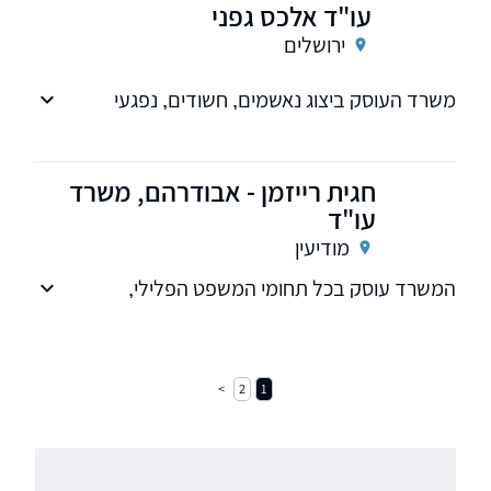
עו"ד אלכס גפני
ירושלים
משרד העוסק ביצוג נאשמים, חשודים, נפגעי
העבירה בכל שלביו של הליך פלילי
חגית רייזמן - אבודרהם, משרד
עו"ד
מודיעין
המשרד עוסק בכל תחומי המשפט הפלילי,
משמעתי, נוער, תעבורה, וכן מתן יעוץ משפטי כללי,
הליכי שימוע, הסדרים מותנים, והסדרי טיעון.
2
1