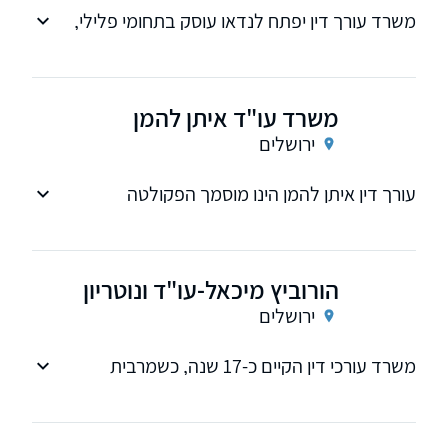
משרד עורך דין יפתח לנדאו עוסק בתחומי פלילי,
תעבורה ומשפט אזרחי, ניסיון רב בייצוג בערכאות
השונות.
משרד עו"ד איתן להמן
ירושלים
עורך דין איתן להמן הינו מוסמך הפקולטה
למשפטים באוניברסיטה העברית (בהצטיינות), וכן
עוסק בתחומי משפט שונים: משפט פלילי, אזרחי
ומנהלי; ייצוג משפטי של בני נוער; דיני תעבורה
הורוביץ מיכאל-עו"ד ונוטריון
ותקשורת; זכויות יוצרים;
ירושלים
משרד עורכי דין הקיים כ-17 שנה, כשמרבית
העיסוק בתחום המשפט הפלילי ודיני אישות, לרבות
הדין ההולנדי וכן פעילות נוטריונית.