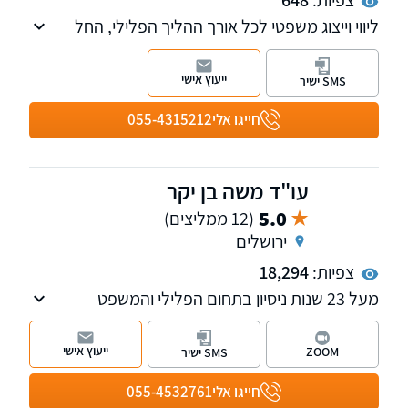
צפיות:
648
ליווי וייצוג משפטי לכל אורך ההליך הפלילי, החל
מהשלבים הראשוניים של החקירה, דרך הליכי
ביניים כגון מעצרים וצווים מגבילים, ועד לייצוג בבתי
ייעוץ אישי
SMS ישיר
המשפט ובערכאות השונות.
חייגו אלי
055-4315212
עו"ד משה בן יקר
5.0
(12 ממליצים)
ירושלים
צפיות:
18,294
מעל 23 שנות ניסיון בתחום הפלילי והמשפט
הצבאי, בעבירות חמורות, עבירות מין, עבירות
רכוש, סמים ואלימות, חנינה, מחיקת רישום פלילי,
ייעוץ אישי
ZOOM
SMS ישיר
דיני צבא, תעבורה (תיקים נבחרים) ומשפט מנהלי.
קבלת קהל בירושלים ובת"א.
חייגו אלי
055-4532761