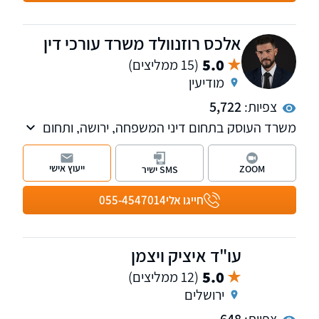
ייעוץ, השירות ניתן בכל רחבי הארץ.
אלכס רוזנוולד משרד עורכי דין
5.0
(15 ממליצים)
מודיעין
צפיות:
5,722
משרד העוסק בתחום דיני המשפחה, ירושה, ותחום
המקרקעין על כלל רבדיו. כמו כן, במשרדנו מחלקה
העוסקת בתחום המשפט הפלילי כולל אלימות
ייעוץ אישי
ZOOM
SMS ישיר
במשפחה, מעצרים, כתבי אישום וייצוג בבתי
המשפט השונים. השירות ניתן בשפות עברית, רוסית
חייגו אלי
055-4547014
ואנגלית.
עו"ד איציק ויצמן
5.0
(12 ממליצים)
ירושלים