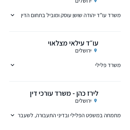
ירושלים
משרד עו"ד יהודה שושן עוסק ומוביל בתחום הדין
הפלילי, הצבא, מיסים ודיני תעבורה, וכן ייצוג
ישראלים שנעצרו בחו"ל
עו״ד עילאי מצלאוי
ירושלים
משרד פלילי
לירז כהן - משרד עורכי דין
ירושלים
מתמחה במשפט הפלילי ובדיני התעבורה, לשעבר
ר"צ חקירות בכירה במשטרת ישראל, בעלת ניסיות
רב ומוניטין מוכח בתחום. מתחייבת לשירות אישי