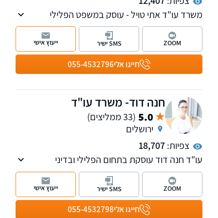
צפיות:
12,407
משרד עו"ד אתי טויל - עוסק במשפט הפלילי
(הטרדות מיניות, עתירות אסירים, עבירות סמים,
עבריינות נוער ועוד), דיני משפחה, דיני עבודה
ייעוץ אישי
ZOOM
SMS ישיר
ובתחום נזקי גוף ותאונות.
חייגו אלי
055-4532796
חנה דוד- משרד עו"ד
5.0
(33 ממליצים)
ירושלים
צפיות:
18,707
עו"ד חנה דוד עוסקת בתחום הפלילי ובדיני
תעבורה, שירתה במשטרה כשוטרת תנועה,
מפעילת "ינשוף", חוקרת ותובעת - מייצגת נאשמים
ייעוץ אישי
ZOOM
SMS ישיר
בתחום התעבורה והפלילי בלבד. בעלת ניסיון של
למעלה מ- 25 שנה. נשמח לקבוע עמכם פגישת
חייגו אלי
055-4532798