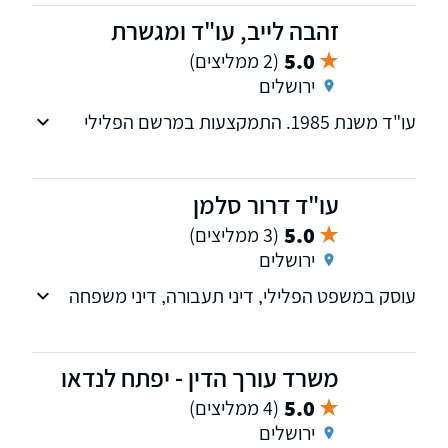
וליווי משפטי מקצועי.
זהבה לייב, עו"ד ומגשרת
5.0
(2 ממליצים)
ירושלים
עו"ד משנת 1985. התמקצעות במרשם הפלילי
ובמשפחה. תחומים: מרשם פלילי, הסדר מותנה,
סגירת תיק חקירה, צוואות וירושות, ייפוי כח מתמשך,
הסכמי ממון, חוזי מכר דירות ושכירות.
עו"ד דרור סלמן
5.0
(3 ממליצים)
ירושלים
עוסק במשפט הפלילי, דיני תעבורה, דיני משפחה
ודיני עבודה. המשרד מייצג לקוחות בכל בתי
המשפט ברחבי הארץ.
משרד עורך הדין - יפתח לנדאו
5.0
(4 ממליצים)
ירושלים