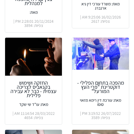
למנהלית
מאת: משרד עורכי דין גיא
ארנברג
מאת:
16/02/2026 9:25:06 AM |
צפיות: 2617
20/11/2024 2:28:01 PM |
צפיות: 3894
מהפכה בתחום הפלילי -
החזקה ושימוש
דוקטרינת "פרי העץ
בקנאביס לצריכה
המורעל"
עצמית - כבר לא עבירה
פלילית
מאת: עורכת דין רימא מזאוי
סוסו
מאת: עו"ד שי שקד
28/03/2022 11:14:54 AM |
26/07/2022 3:19:52 PM |
צפיות: 3589
צפיות: 4654