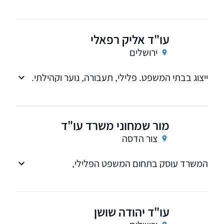
עבירות רצח, אונס ואלימות, עבירות צווארון לבן,
מרמה הונאה, גניבה, שוד עבירות סמים.
עו"ד אליק רפאלי
ירושלים
ייצוג בבתי המשפט. פלילי, תעבורה, נוער וקהילתי.
מור שמחוני משרד עו"ד
צור הדסה
המשרד עוסק בתחום המשפט הפלילי,
מעצרים,יצוג הפני ועדות שחרורים, נוער,,סמים ועוד
עו"ד יהודה שושן