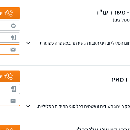
- משרד עו"ד
חייג
ום הפלילי ובדיני תעבורה, שירתה במשטרה כשוטרת
 חוקרת ותובעת - מייצגת נאשמים בתחום התעבורה
והפלילי בלבד. בעלת ניסיון של למעלה מ- 25 שנה. נשמח לקבוע עמכם פגישת
חבי הארץ.
חייג
ז מאיר
ק בייצוג חשודים ונאשמים בכל סוגי התיקים הפליליים:
 עבירות רכוש, עבירות כלכליות, עבירות הונאת, ותיקי
יפה, איומים ואלימות במשפחה
כי דין שני אלגרבלי