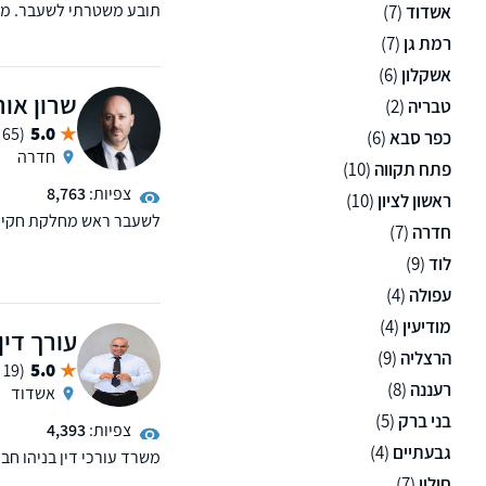
אשדוד
(7)
שנה בייצוג בתיקי פשע וב
רמת גן
(7)
ובמחיקת רישום פלילי ורי
אשקלון
(6)
שרון אור
טבריה
(2)
5.0
(65 ממליצים)
כפר סבא
(6)
חדרה
פתח תקווה
(10)
צפיות:
8,763
ראשון לציון
(10)
חדרה
(7)
חלק בכיר במערכות אכיפת 
מורכבים. שלוחות בחדרה ו
לוד
(9)
עפולה
(4)
מודיעין
(4)
עורך דין
הרצליה
(9)
5.0
(19 ממליצים)
רעננה
(8)
אשדוד
בני ברק
(5)
צפיות:
4,393
גבעתיים
(4)
משרד עורכי דין בניהו חב
משפחה ותביעות לשון הר
חולון
(7)