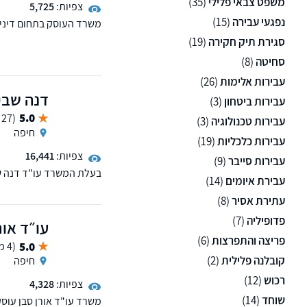
משפט צבאי פלילי
(35)
צפיות:
5,725
נפגעי עבירה
(15)
משרד העוסק בתחום דיני 
כן, במשרדנו מחלקה העו
סגירת תיק חקירה
(19)
מעצרים, כתבי אישום וייצ
סחיטה
(8)
רוסית ואנגלית.
עבירות אלימות
(26)
דנה שביט
עבירות ביטחון
(3)
5.0
(27 ממליצים)
עבירות טכנולוגיה
(3)
חיפה
עבירות כלכליות
(19)
צפיות:
16,441
עבירות סייבר
(9)
בעלת המשרד עו"ד דנה ש
עבירת איומים
(14)
ממשטרת ישראל לאחר שני
הפלילי והתעבורתי.
עתירת אסיר
(8)
פדופיליה
(7)
עו״ד אור
פריצה והתפרצות
(6)
5.0
(4 ממליצים)
קובלנה פלילית
(2)
חיפה
רכוש
(12)
צפיות:
4,328
שוחד
(14)
משרד עו"ד אורן סבן עוסק 