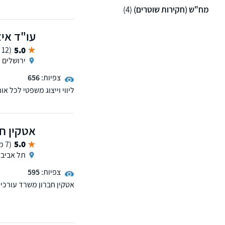
מקרקעין
מח"ש (חקירות שוטרים)
(4)
עו"ד איצ
5.0
(12 ממליצים)
ירושלים
צפיות:
656
ליווי וייצוג משפטי לכל 
דרך הליכי ביניים כגון מע
השונות.
אטקין חב
5.0
(7 ממליצים)
תל אביב
צפיות:
595
אטקין חברון משרד עורכי 
המשפט הפלילי הצבאי. המש
רחבי הארץ.