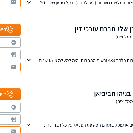
תובע משטרתי לשעבר. מאות המלצות חיוביות (ראו למטה). בעל ניסיון של כ-30
תיקי מעצרים וכן עוסק בסגירת תיקים פתוחים
שום משטרתי.
ן שלג חברת עורכי דין
חייג
לשעבר ראש מחלקת חקירות בלהב 433 ורשות התחרות, היה למעלה מ-15 שנים
החוק בישראל, ניסיון רב בניהול תיקים פליליים
בתל אביב, שירות בכל רחבי הארץ.
 בניהו חביביאן
חייג
יביאן עוסק בתחום המשפט הפלילי על כל רבדיו, דיני
ע