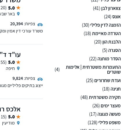
5.0
(20 ממליצים)
צווארון לבן
(41)
באר שבע
אונס
(24)
צפיות:
20,394
הזמנה לדין פלילי
(30)
משרד עורכי דין אמין ומק
הטרדה מאיימת
(18)
התמקדות בעבירות פליליות
הלבנת הון
(20)
הטובות ביותר האפשריות ע
הארץ.
הסגרה
(5)
עו"ד ד"ר
הסדר מותנה
(22)
5.0
(55 ממליצים)
התעמרות משטרתית | אלימות
חיפה
(4)
שוטרים
צפיות:
9,824
ועדת שחרורים
(25)
ייצוג בתיקים פליליים מגו
חנינה
(18)
בכל שלבי ניהול התיק, הח
החקירה ובהליכי מעצר, יי
חקירה משטרתית
(48)
בבית המשפט בערכאה ראש
מעצר ימים
(26)
אלכס רוז
מעשה מגונה
(17)
5.0
(15 ממליצים)
משפט פלילי
(128)
מודיעין