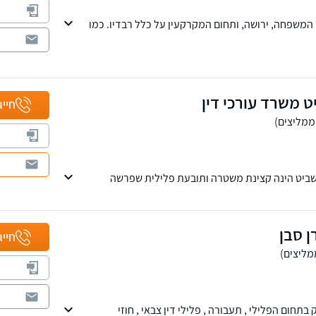
המשפחה, ירושה, ותחום המקרקעין על כלל רבדיו. כמו
סקת בתחום המשפט הפלילי כולל אלימות במשפחה,
וג בבתי המשפט השונים. השירות ניתן בשפות עברית,
 משרד עורכי דין
חייג
ביט הינה קצינת משטרה ותובעת פלילית שפרשה
ם רבות בתפקיד. המשרד נחשב לאחד המובילים בתחום
ן סבן
חייג
בתחום הפלילי , תעבורה , פלילי דין צבאי , חוזי