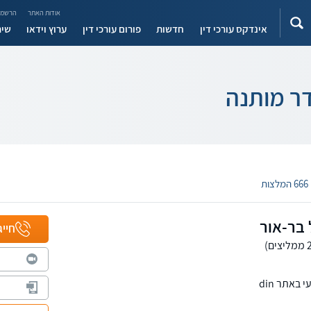
אודות האתר
הרשמה
אינדקס עורכי דין
חדשות
פורום עורכי דין
ערוץ וידאו
שיר
דר מותנה
666 המלצות
 בר-אור
חייג
באתר din