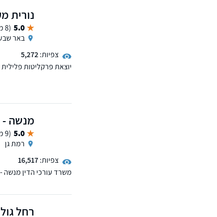
נורית מע
5.0
(8 ממליצים)
באר שבע
צפיות:
5,272
יוצאת פרקליטות פלילית 
בהתמקצעות פלילית. המשר
התעבורה, משפט מנהלי וע
מנשה - ר
5.0
(9 ממליצים)
רמת גן
צפיות:
16,517
משרד עורכי הדין מנשה - 
רחל גולן