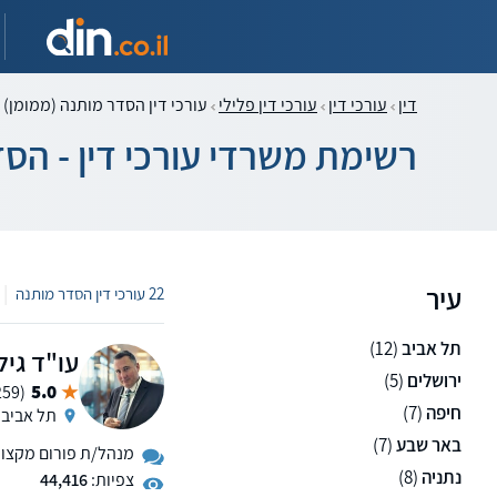
דין
עורכי דין
עורכי דין פלילי
עורכי דין הסדר מותנה (ממומן)
רשימת משרדי עורכי דין - הס
עיר
|
22 עורכי דין הסדר מותנה
תל אביב
(12)
עו"ד גיל
ירושלים
(5)
5.0
(259 ממליצים)
חיפה
(7)
תל אביב
באר שבע
(7)
מנהל/ת פורום מקצועי 
נתניה
(8)
צפיות:
44,416