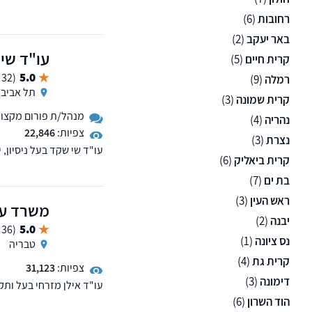
רחובות
(6)
באר יעקב
(2)
עו"ד שי
קרית חיים
(5)
5.0
(32 ממליצים)
רמלה
(9)
תל אביב
קרית שמונה
(3)
מנהל/ת פורום מקצועי 
נהריה
(4)
צפיות:
22,846
נצרת
(3)
עו"ד שי שקד בעל ניסיון,
קרית ביאליק
(6)
השנים שבהן ייצג חשודים 
בת ים
(7)
ראש העין
(3)
משרד עור
יבנה
(2)
5.0
(36 ממליצים)
נס ציונה
(1)
טבריה
קרית גת
(4)
צפיות:
31,123
דימונה
(3)
וייעוץ לחשודים/ נאשמים ב
הוד השרון
(6)
מין, אלימות, סמים ורכוש.