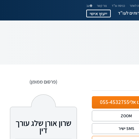
 לאתר
כניסת עו"ד
צור קשר
🌐 עב
ותים לעו"ד
ייעוץ אישי
(פרסום ממומן)
ו אלי
055-4532755
ZOOM
שרון אורן שלג עורך
דין
SMS ישיר