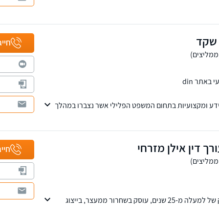
 שקד
חייג
באתר din
 ידע ומקצועיות בתחום המשפט הפלילי אשר נצברו במהלך
ונאשמים בתיקים פליליים סבוכים ומורכבים.
ך דין אילן מזרחי
חייג
עו"ד אילן מזרחי בעל ותק של למעלה מ-25 שנים, עוסק בשחרור ממעצר, בייצוג
עבירות פליליות, בדגש על ייצוג חשודים בביצוע עבירות