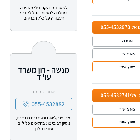
למשרד מחלקת דיני משפחה
ומחלקה למשפט הפלילי ודיני
תעבורה על כלל רבדיהם
ו אלי
055-4532878
ZOOM
SMS ישיר
ייעוץ אישי
מנשה - רון משרד
עו"ד
אזור המרכז
ו אלי
055-4532741
055-4532882
SMS ישיר
יוצאי פרקליטות ומשרדים מובילים,
ייעוץ אישי
ניסיון רב בייצוג בהליכים פליליים
וצווארון לבן