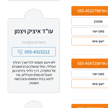
ו אלי
055-4532798
ZOOM
עו"ד איציק ויצמן
SMS ישיר
ייעוץ אישי
ירושלים והסביבה
055-4315212
ליווי וייצוג משפטי לכל אורך ההליך
ו אלי
055-4547206
הפלילי, החל מהשלבים הראשוניים
של החקירה, דרך הליכי ביניים כגון
SMS ישיר
מעצרים וצווים מגבילים, ועד
לייצוג בבתי המשפט ובערכאות
השונות.
ייעוץ אישי