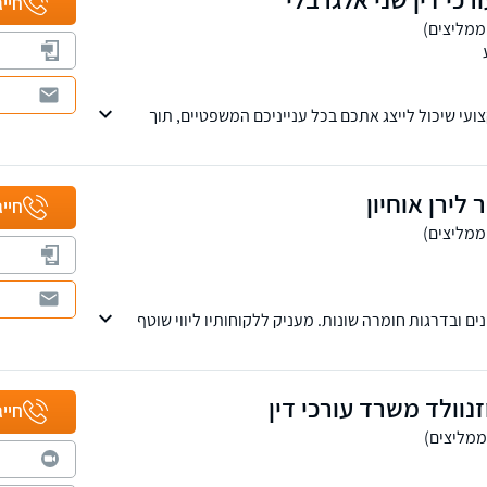
חייג
צועי שיכול לייצג אתכם בכל ענייניכם המשפטיים, תוך
 ותעבורה. הניסיון שלנו יכול להבטיח את התוצאות
בור המקרה שלך. אנו מייצגים את לקוחותינו בכל רחבי
 לירן אוחיון
חייג
ונים ובדרגות חומרה שונות. מעניק ללקוחותיו ליווי שוטף
ל בייעוץ בטרם חקירה משטרתית, דרך ליווי במהלך
צוג בהליכי שימוע טרם הגשת כתב אישום, ניהול התיק
ונה וכן בערכאות הערעור
נוולד משרד עורכי דין
חייג