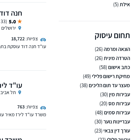
אילת
(5)
חנה דוד
5.0
(33 ממליצים)
ירושלים
תחום עיסוק
צפיות:
18,722
עו"ד חנה דוד עוסקת בתח
הונאה ומרמה
(26)
תנועה, מפעילת "ינשוף",
הטרדה מינית
(26)
ייעוץ, השירות ניתן בכל ר
כתב אישום
(58)
מחיקת רישום פלילי
(49)
עו"ד ליר
מעצר עד תום הליכים
(38)
תל אביב
עבירות מין
(30)
עבירות מס
(20)
צפיות:
763
עבירות סמים
(48)
משרד עו"ד לירז מאיר עוס
עבירות סמים, עבירות מין,
עבריינות נוער
(30)
אלימות - רצח, הריגה, תק
עורך דין צבאי
(23)
משרד עור
ערעור פלילי
(22)