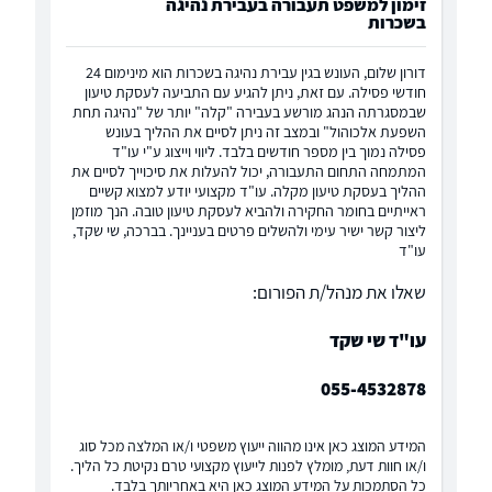
זימון למשפט תעבורה בעבירת נהיגה
בשכרות
דורון שלום, העונש בגין עבירת נהיגה בשכרות הוא מינימום 24
חודשי פסילה. עם זאת, ניתן להגיע עם התביעה לעסקת טיעון
שבמסגרתה הנהג מורשע בעבירה "קלה" יותר של "נהיגה תחת
השפעת אלכוהול" ובמצב זה ניתן לסיים את ההליך בעונש
פסילה נמוך בין מספר חודשים בלבד. ליווי וייצוג ע"י עו"ד
המתמחה התחום התעבורה, יכול להעלות את סיכוייך לסיים את
ההליך בעסקת טיעון מקלה. עו"ד מקצועי יודע למצוא קשיים
ראייתיים בחומר החקירה ולהביא לעסקת טיעון טובה. הנך מוזמן
ליצור קשר ישיר עימי ולהשלים פרטים בעניינך. בברכה, שי שקד,
עו"ד
שאלו את מנהל/ת הפורום:
עו"ד שי שקד
055-4532878
המידע המוצג כאן אינו מהווה ייעוץ משפטי ו/או המלצה מכל סוג
ו/או חוות דעת, מומלץ לפנות לייעוץ מקצועי טרם נקיטת כל הליך.
כל הסתמכות על המידע המוצג כאן היא באחריותך בלבד.