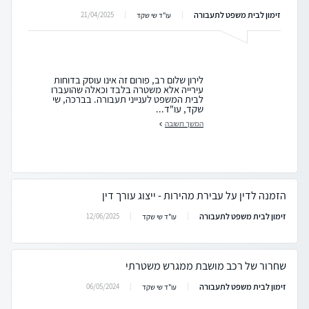
זימון לבית משפט לתעבורה
21/04/2025
עו"ד שי שקד
לירון שלום רב, פורום זה אינו עוסק בדוחות
עירייה אלא משטרה בלבד וכאלה שהועברו
לבית המשפט לענייני תעבורה. בברכה, שי
שקד, עו"ד...
המשך תשובה
הזמנה לדין על עבירת מהירות - ייצוג עורך דין
זימון לבית משפט לתעבורה
12/06/2025
עו"ד שי שקד
שחרור של רכב מושבת ממגרש משטרתי
זימון לבית משפט לתעבורה
06/05/2024
עו"ד שי שקד