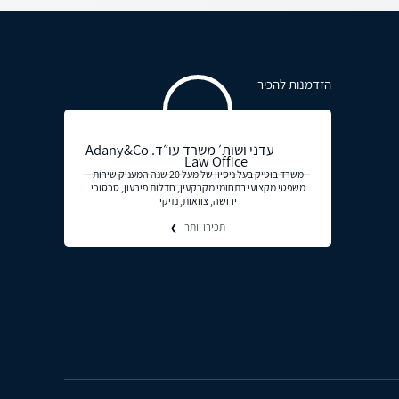
הזדמנות להכיר
עדני ושות׳ משרד עו״ד. Adany&Co
Law Office
משרד בוטיק בעל ניסיון של מעל 20 שנה המעניק שירות
משפטי מקצועי בתחומי מקרקעין, חדלות פירעון, סכסוכי
ירושה, צוואות, נזיקי
תכירו יותר