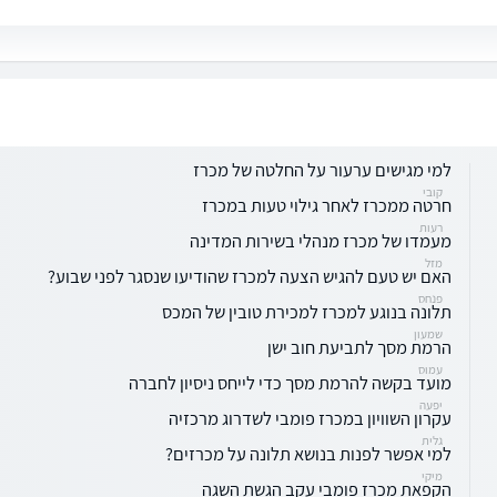
למי מגישים ערעור על החלטה של מכרז
קובי
חרטה ממכרז לאחר גילוי טעות במכרז
רעות
מעמדו של מכרז מנהלי בשירות המדינה
מזל
האם יש טעם להגיש הצעה למכרז שהודיעו שנסגר לפני שבוע?
פנחס
תלונה בנוגע למכרז למכירת טובין של המכס
שמעון
הרמת מסך לתביעת חוב ישן
עמוס
מועד בקשה להרמת מסך כדי לייחס ניסיון לחברה
יפעה
עקרון השוויון במכרז פומבי לשדרוג מרכזיה
גלית
למי אפשר לפנות בנושא תלונה על מכרזים?
מיקי
הקפאת מכרז פומבי עקב הגשת השגה