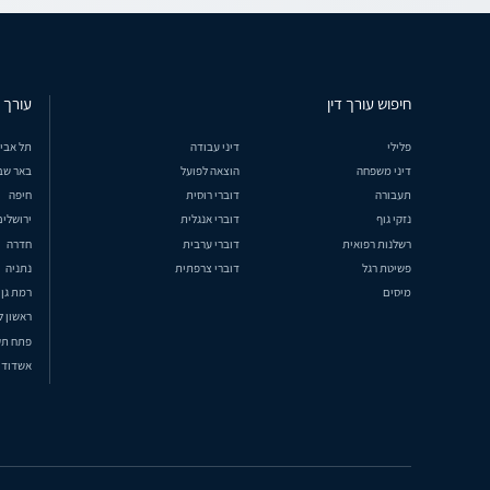
חיפוש עורך דין
עורך ד
פלילי
דיני עבודה
תל אבי
דיני משפחה
הוצאה לפועל
באר שב
תעבורה
דוברי רוסית
חיפה
נזקי גוף
דוברי אנגלית
ירושלים
רשלנות רפואית
דוברי ערבית
חדרה
פשיטת רגל
דוברי צרפתית
נתניה
מיסים
רמת גן
ראשון ל
פתח תק
אשדוד