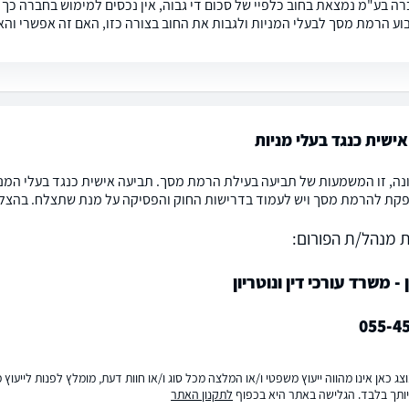
רה בע"מ נמצאת בחוב כלפיי של סכום די גבוה, אין נכסים למימוש בחברה כך 
וע הרמת מסך לבעלי המניות ולגבות את החוב בצורה כזו, האם זה אפשרי וה
ישית כנגד בעלי מניות
נה, זו המשמעות של תביעה בעילת הרמת מסך. תביעה אישית כנגד בעלי המניות
קת להרמת מסך ויש לעמוד בדרישות החוק והפסיקה על מנת שתצלח. בהצלחה י
 מנהל/ת הפורום:
ן - משרד עורכי דין ונוטריון
055-4
ג כאן אינו מהווה ייעוץ משפטי ו/או המלצה מכל סוג ו/או חוות דעת, מומלץ לפנות לייעו
ותך בלבד. הגלישה באתר היא בכפוף
לתקנון האתר