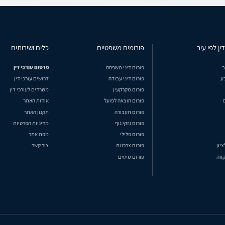
ין לפי עיר
פורומים משפטיים
כלים ושירותים
ב
פורום דיני משפחה
פרסום עורכי דין
ע
פורום דיני עבודה
דרושים עורכי דין
פורום מקרקעין
משרדים לעורכי דין
פורום הוצאה לפועל
אודות האתר
פורום תעבורה
תקנון האתר
פורום נזקי גוף
מדיניות הפרטיות
פורום פלילי
מפת אתר
ציון
פורום צרכנות
צור קשר
ווה
פורום מיסים