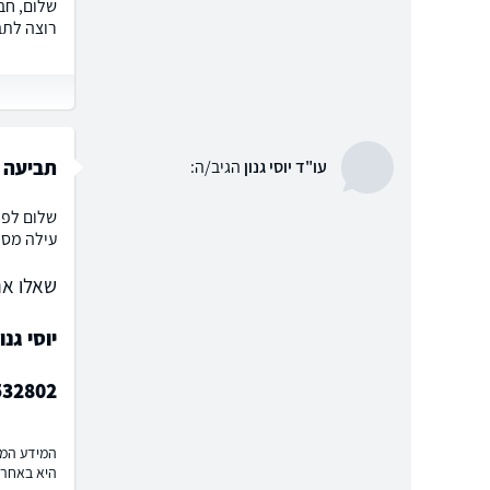
שלום, חב
רוצה לתב
תביעה א
עו"ד יוסי גנון
הגיב/ה:
שלום לפו
עילה מספ
שאלו את
יוסי גנו
532802
המידע המוצ
היא באחרי