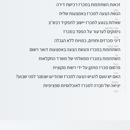
זכאות השתתפות במכרז רכישת דירה
אלון
הגשת הצעה למכרז באמצעות שליח
גלי
שאלות בנוגע למכרז יישוב לתפקיד רבש״צ
אורי שליאום
נימוקים לערעור על הפסד במכרז
יונה
דיני מכרזים וחוזים, כמויות ללא הגבלה
יאיר גבאי
השתתפות במכרז והגשת הצעה באמצעות דואר רשום
גור
השתתפות במכרז ממשלתי של משרד החקלאות
יגאל
פרסום מכרז מתקן על ידי רשות מקוצית
דויד
האם יש טעם להגיש הצעה למכרז שהודיעו שנסגר לפני שבוע?
פנחס
יציאה של חברה למכרז לאוכלוסיות ספציפיות
צחי