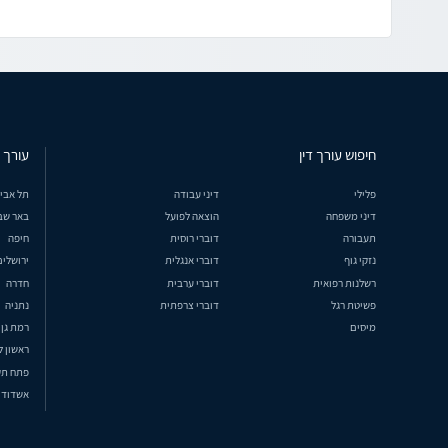
חיפוש עורך דין
עורך ד
פלילי
דיני עבודה
תל אבי
דיני משפחה
הוצאה לפועל
באר שב
תעבורה
דוברי רוסית
חיפה
נזקי גוף
דוברי אנגלית
ירושלים
רשלנות רפואית
דוברי ערבית
חדרה
פשיטת רגל
דוברי צרפתית
נתניה
מיסים
רמת גן
ראשון ל
פתח תק
אשדוד