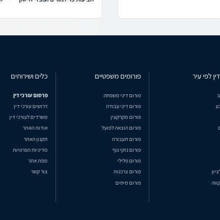
ין לפי עיר
פורומים משפטיים
כלים ושירותים
ב
פורום דיני משפחה
פרסום עורכי דין
ע
פורום דיני עבודה
דרושים עורכי דין
פורום מקרקעין
משרדים לעורכי דין
פורום הוצאה לפועל
אודות האתר
פורום תעבורה
תקנון האתר
פורום נזקי גוף
מדיניות הפרטיות
פורום פלילי
מפת אתר
ציון
פורום צרכנות
צור קשר
ווה
פורום מיסים