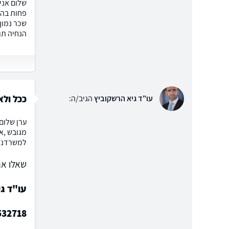
פחות בהר
שכר נמוך
הנחיה תו
ככל ולא
עו"ד גיא הרשקוביץ
הגיב/ה:
ערן שלום
מגובש ,אז
למשרדנו לק
שאלו את
עו"ד ג
532718