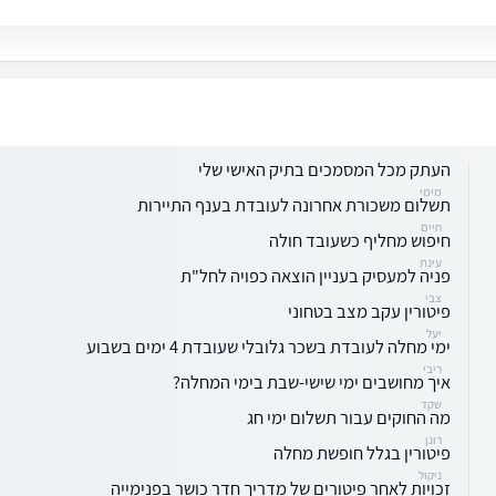
העתק מכל המסמכים בתיק האישי שלי
מימי
תשלום משכורת אחרונה לעובדת בענף התיירות
חיים
חיפוש מחליף כשעובד חולה
עינת
פניה למעסיק בעניין הוצאה כפויה לחל"ת
צבי
פיטורין עקב מצב בטחוני
יעל
ימי מחלה לעובדת בשכר גלובלי שעובדת 4 ימים בשבוע
ריבי
איך מחושבים ימי שישי-שבת בימי המחלה?
שקד
מה החוקים עבור תשלום ימי חג
רונן
פיטורין בגלל חופשת מחלה
ניקול
זכויות לאחר פיטורים של מדריך חדר כושר בפנימייה