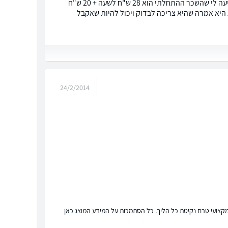
עבדתי שישה ימים בעבודה חדשה ואז עזבתי, הודעתי על כך למעסיקה. בראיון היא הודיעה לי שהשכר ההתחלתי הוא 28 ש"ח לשעה + 20 ש"ח
היא אמרה שהיא צריכה לבדוק ויכול להיות שאקבל
24/2/2014
ץ מקצועי טרם נקיטת כל הליך. כל הסתמכות על המידע המוצג כאן