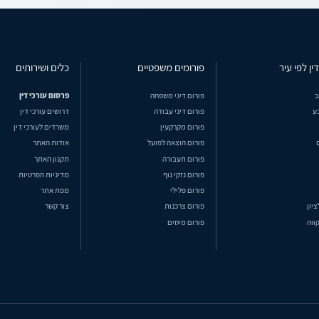
ין לפי עיר
פורומים משפטיים
כלים ושירותים
ב
פורום דיני משפחה
פרסום עורכי דין
ע
פורום דיני עבודה
דרושים עורכי דין
פורום מקרקעין
משרדים לעורכי דין
פורום הוצאה לפועל
אודות האתר
פורום תעבורה
תקנון האתר
פורום נזקי גוף
מדיניות הפרטיות
פורום פלילי
מפת אתר
ציון
פורום צרכנות
צור קשר
ווה
פורום מיסים