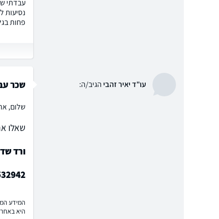
נסיעות ל
פחות בגל
שכר עב
עו"ד יאיר זהבי
הגיב/ה:
שלום, את
שאלו את
ורד שד
532942
המידע המוצ
היא באחרי