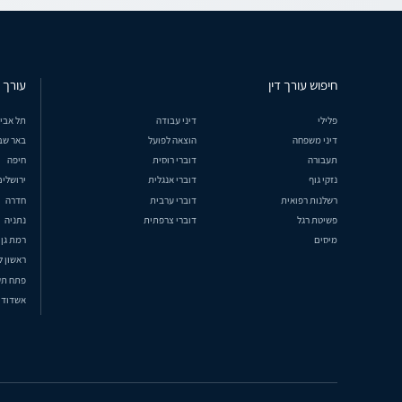
חיפוש עורך דין
עורך ד
פלילי
דיני עבודה
תל אבי
דיני משפחה
הוצאה לפועל
באר שב
תעבורה
דוברי רוסית
חיפה
נזקי גוף
דוברי אנגלית
ירושלים
רשלנות רפואית
דוברי ערבית
חדרה
פשיטת רגל
דוברי צרפתית
נתניה
מיסים
רמת גן
ראשון ל
פתח תק
אשדוד