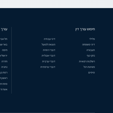
חיפוש עורך דין
עורך ד
פלילי
דיני עבודה
תל אבי
דיני משפחה
הוצאה לפועל
באר שב
תעבורה
דוברי רוסית
חיפה
נזקי גוף
דוברי אנגלית
ירושלים
רשלנות רפואית
דוברי ערבית
חדרה
פשיטת רגל
דוברי צרפתית
נתניה
מיסים
רמת גן
ראשון ל
פתח תק
אשדוד