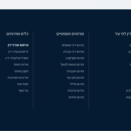
ין לפי עיר
פורומים משפטיים
כלים ושירותים
ב
פורום דיני משפחה
פרסום עורכי דין
ע
פורום דיני עבודה
דרושים עורכי דין
פורום מקרקעין
משרדים לעורכי דין
פורום הוצאה לפועל
אודות האתר
פורום תעבורה
תקנון האתר
פורום נזקי גוף
מדיניות הפרטיות
פורום פלילי
מפת אתר
ציון
פורום צרכנות
צור קשר
ווה
פורום מיסים