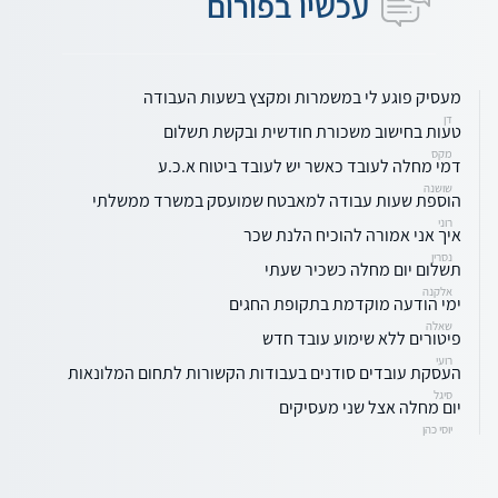
עכשיו בפורום
מעסיק פוגע לי במשמרות ומקצץ בשעות העבודה
דן
טעות בחישוב משכורת חודשית ובקשת תשלום
מקס
דמי מחלה לעובד כאשר יש לעובד ביטוח א.כ.ע
שושנה
הוספת שעות עבודה למאבטח שמועסק במשרד ממשלתי
רוני
איך אני אמורה להוכיח הלנת שכר
נסרין
תשלום יום מחלה כשכיר שעתי
אלקנה
ימי הודעה מוקדמת בתקופת החגים
שאלה
פיטורים ללא שימוע עובד חדש
רועי
העסקת עובדים סודנים בעבודות הקשורות לתחום המלונאות
סיגל
יום מחלה אצל שני מעסיקים
יוסי כהן