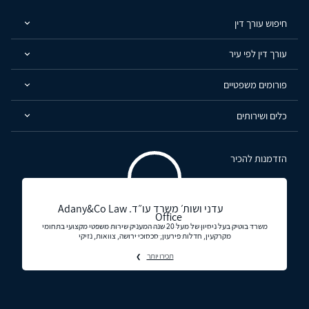
חיפוש עורך דין
עורך דין לפי עיר
פורומים משפטיים
כלים ושירותים
הזדמנות להכיר
עדני ושות׳ משרד עו״ד. Adany&Co Law
Office
משרד בוטיק בעל ניסיון של מעל 20 שנה המעניק שירות משפטי מקצועי בתחומי
מקרקעין, חדלות פירעון, סכסוכי ירושה, צוואות, נזיקי
תכירו יותר