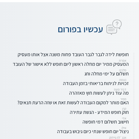
עכשיו בפורום
חופשת לידה לגבר לגבר העובד פחות משנה אצל אותו מעסיק
אפרת
המעסיק ממיר יום מחלה ראשון ליום חופש ללא אישור של העובד
סלבה
תשלום על ימי מחלה וחג
נעמה
זכויות לניתוח בריאותי בזמן העבודה
דביר מעוז
מה עוד ניתן לעשות חוץ מאזהרה
ספיר
האם מותר למקום העבודה לעשות זאת או שזה הרעת תנאים?
קרן
חוק חופש המידע - הגשת עתירה
אדי
חישוב תשלום דמי חופשה
אילן
ניצול יום חופש שנתי כיום גיבוש בעבודה
אנג`לה גיידוק