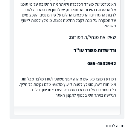
האינטרנט של משרד הכלכלה ולאתר את התשובה על פי תוכנו
של ההסכם. בנסיבות המתוארות, יש לבחון את המקרה לגופו
לרבות ההסדרים וההסכמים החלים על פי הנתונים הספציפיים
של המקרה על מנת לקבל החלטה נכונה. מומלץ לפנות לייעוץ
משפטי.
שאלו את מנהל/ת הפורום:
ורד שדות משרד עו"ד
055-4532942
המידע המוצג כאן אינו מהווה ייעוץ משפטי ו/או המלצה מכל סוג
ו/או חוות דעת, מומלץ לפנות לייעוץ מקצועי טרם נקיטת כל הליך.
כל הסתמכות על המידע המוצג כאן היא באחריותך בלבד.
הגלישה באתר היא בכפוף
לתקנון האתר
חזרה לפורום