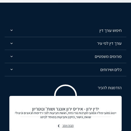
חיפוש עורך דין
עורך דין לפי עיר
פורומים משפטיים
כלים ושירותים
הזדמנות להכיר
ידין ירון - איריס ירון אונגר ושות' ונוטריון
ייצוג נפגעי פוליו ונפגעי הקרנות נגד גזזת, הגשת תביעות לנכי רדיפות הנאצים וניצולי
שואה, גישור, נזיקין ותביעות במוסד לביטו
תכירו יותר