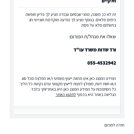
חלקיים
זה לא ככ משנה, מפני שבסיום עבודה מגיע לך פדיון חופשה
כימים מלאים. בנוסף מגיע לך הודעה מוקדמת ושניימי חג
בתשלום מלא על פסח.
שאלו את מנהל/ת הפורום:
ורד שדות משרד עו"ד
055-4532942
המידע המוצג כאן אינו מהווה ייעוץ משפטי ו/או המלצה מכל סוג
ו/או חוות דעת, מומלץ לפנות לייעוץ מקצועי טרם נקיטת כל הליך.
כל הסתמכות על המידע המוצג כאן היא באחריותך בלבד.
הגלישה באתר היא בכפוף
לתקנון האתר
חזרה לפורום