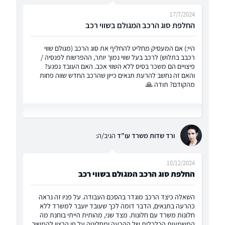
17/7/2024
החלפת סוג הרכב המגולם בשווי רכב
היי:) אם המעסיק מחליט להחליף את סוג הרכב (מגולם שווי
רכבב בתלוש) לרכב בעל שווי נמוך יותר, ההפרשות לפנסיה /
פיצויים הם משכר בסיס ללא השווי אכב. האם העובד נפגע?
והאם זה נחשב להרעת תנאים כייון שהרכב החדש שווה פחות
מהקודם? תודה 🙏
ורד שדות משרד עו"ד
הגיב/ה:
10/12/2024
החלפת סוג הרכב המגולם בשווי רכב
השאלה כיצד הרכב מוגדר בהסכם העבודה. על פניו זה נראה
כהרעה בתנאים, הדבר דומה לכך שעובד יועבר למשרד ללא
חלונות משרד עם חלונות. מצד שני, מהותית הייתי בוחנת מה
המשמעות הכלכלית של ההרעה ומחליטה על פי הרצון להמשיך