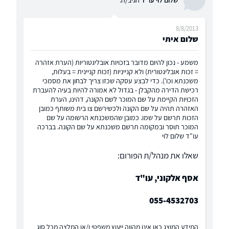
8/8/2013
שלום איתי
משמע - נכון להיום מדובר בזכויות אובליגטוריות (הערת אזהרה
= זכות אובליגטורית) ולא קנייניות (זכות קניינית = בעלות,
משכנתא וכו'). כדי לבצע עסקה שכזו צריך לבחון את מסמכי
רכישת הדירה מהקבלן - בגדול לא אמורה להיות בעיה להעברת
הזכויות הקיימת על שם המוכר לשם הקונה, דהינו, הערת
האזהרה תהיה על שם הקונה ולכשירשם צו בית משותף כמובן
הזכות תרשם על שמו. כמובן שהמשכנתא הרשומה על שם
המוכר תוסר ובמקומה תרשם משכנתא על שם הקונה. בברכה
עו"ד שלום לוי
שאלו את מנהל/ת הפורום:
אסף אלקוני, עו"ד
055-4532703
המידע המוצג כאן אינו מהווה ייעוץ משפטי ו/או המלצה מכל סוג