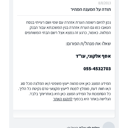
8/8/2013
תודה על המענה המהיר
נכון להיום רשומה הערת אזהרה עם שמי ושם רעייתי בנסח
הטאבו כמו גם הערת אזהרה בגין המשכנתא עבור הבנק
המלווה. כאמור, כרגע זה נמצא אצל רשם הבתי המשותפים
שאלו את מנהל/ת הפורום:
אסף אלקוני, עו"ד
055-4532703
המידע המוצג כאן אינו מהווה ייעוץ משפטי ו/או המלצה מכל סוג
ו/או חוות דעת, מומלץ לפנות לייעוץ מקצועי טרם נקיטת כל הליך.
כל הסתמכות על המידע המוצג כאן היא באחריותך בלבד.
הגלישה באתר היא בכפוף
לתקנון האתר
שלום לוי עו"ד
הגיב/ה: