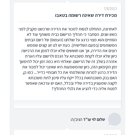
7/8/2013
מכירת דירה שאינה רשומה בטאבו
לאחרונה, התחלנו לנסות למכור את הדירה שרכשנו מקבלן לפני
כשש שנים. הסתבר כי תהליך הרישום כבית משותף עוד לא
הסתיים והוא מצוי כרגע על שולחנו (העמוס) של רשם הבתים
המשותפים (בפעם השלישית). כעת יש לנו זוג קונים שממש
רוצים את הדירה, אך אנו חוששים שלא יוכלו לממן את הרכישה
כיוון שלא יוכלו לקחת משכנתא על הנכס ולרשום עליו הערת
אזהרה בשלב זה של הרישום. שאלתי היא כמה זמן יכול להימשך
זמן הקיפאון הזה, כיוון שהמשמעות היא שאינני יכול למכור את
הדירה כרגע למרות שהשלמתי את כל חובותיי כדייר... כמו כן,
האם בנק משכנתאות בכלל ייקח עליו סיכון לתת משכנתא
לקונה שמעוניין בדירה שלי? ובכלל, האם יש ערכאה שאפשר
לפנות אליה כדי להניע את גלגלי התהליך?
שלום לוי עו"ד
הגיב/ה: