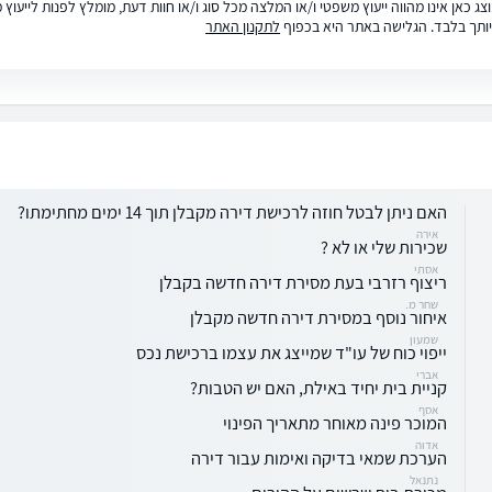
ג כאן אינו מהווה ייעוץ משפטי ו/או המלצה מכל סוג ו/או חוות דעת, מומלץ לפנות לייעו
ותך בלבד. הגלישה באתר היא בכפוף
לתקנון האתר
האם ניתן לבטל חוזה לרכישת דירה מקבלן תוך 14 ימים מחתימתו?
אירה
שכירות שלי או לא ?
אסתי
ריצוף רזרבי בעת מסירת דירה חדשה בקבלן
שחר מ.
איחור נוסף במסירת דירה חדשה מקבלן
שמעון
ייפוי כוח של עו"ד שמייצג את עצמו ברכישת נכס
אברי
קניית בית יחיד באילת, האם יש הטבות?
אסף
המוכר פינה מאוחר מתאריך הפינוי
אדוה
הערכת שמאי בדיקה ואימות עבור דירה
נתנאל