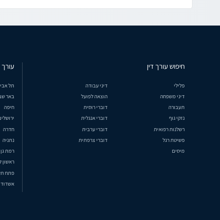
חיפוש עורך דין
עורך ד
פלילי
דיני עבודה
תל אבי
דיני משפחה
הוצאה לפועל
באר שב
תעבורה
דוברי רוסית
חיפה
נזקי גוף
דוברי אנגלית
ירושלים
רשלנות רפואית
דוברי ערבית
חדרה
פשיטת רגל
דוברי צרפתית
נתניה
מיסים
רמת גן
ראשון ל
פתח תק
אשדוד