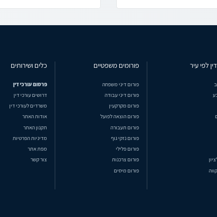
ין לפי עיר
פורומים משפטיים
כלים ושירותים
ב
פורום דיני משפחה
פרסום עורכי דין
ע
פורום דיני עבודה
דרושים עורכי דין
פורום מקרקעין
משרדים לעורכי דין
פורום הוצאה לפועל
אודות האתר
פורום תעבורה
תקנון האתר
פורום נזקי גוף
מדיניות הפרטיות
פורום פלילי
מפת אתר
ציון
פורום צרכנות
צור קשר
ווה
פורום מיסים