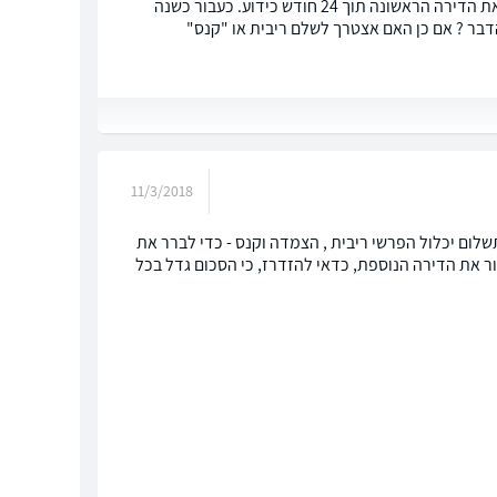
במידה ויש לי דירה אחת ורכשתי דירה נוספת ובאותו מעמד הצהרתי על כוונתי למכור את הדירה הראשונה תוך 24 חודש כידוע. כעבור כשנה
דבר ? אם כן האם אצטרך לשלם ריבית או "קנס"
11/3/2018
לום יכלול הפרשי ריבית , הצמדה וקנס - כדי לברר את
 את הדירה הנוספת, כדאי להזדרז, כי הסכום גדל בכל