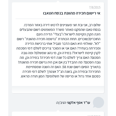
7/8/2015
אי רישום חכירה מהוונת בנסח הטאבו
שלום רב, אני ובת זוגי מעוניינים לרכוש דירה באזור המרכז.
בנסח טאבו שהפקנו מאתר משרד המשפטים רשום שהבעלים
הינה הקרן הקיימת לישראל ו"בעלי" הדירה הינם
החוכרים/שוכרים. תחת הכותרת "נרשמה חכירה מהוונת" רשום
"לא". שאלתי היא האם הדבר מגביל אותי ברכישת הדירה
ומכירתה בעתיד? האם אני או המוכר צריכים לשלם דמי הסכמה
לקרן קיימת לישראל? במידה וכן, מי נהוג שמשלם? ומה גובה
הסכום? האם צריך לשלם כל שנה דמי חכירה? במידה וכן, מה
גובה הסכום? מה ההבדל בין אם אכן היה נרשם חכירה מהוונת?
בתאריך הסיום רשום שנת 58. האם זה השנה שמסתיימת
החכירה? ובמידה וכן, בשנה הנ"ל אצטרך לשלם דמי חכירה
כסכום אחד גדול או פריסה של תשלומים? המון תודה מראש.
עו"ד אסף אלקוני
הגיב/ה: