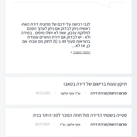
לגבי רכישה על ידכם של מחצית דירת האח-
ראשית ניתן לבדוק אם ניתן לערוך הסכם
לחלוקת עזבון, שאז לא יחולו מיסים . במידה
ולא - יש לבדוק אם דירת ההורים עומדת
בהוראות סעיף 49 ב (5) לחוק מס שבח- אם
כן, אז לא...
המשך תשובה
תיקון טעות ברישום של דירה בטאבו
פורום רכישת/מכירת דירה
06/12/2021
עו"ד אסף אלקוני
סטייה בשטחי הדירה מול חוזה המכר לפני היתר בניה
פורום רכישת/מכירת דירה
28/07/2025
אסף אלקוני, עו"ד