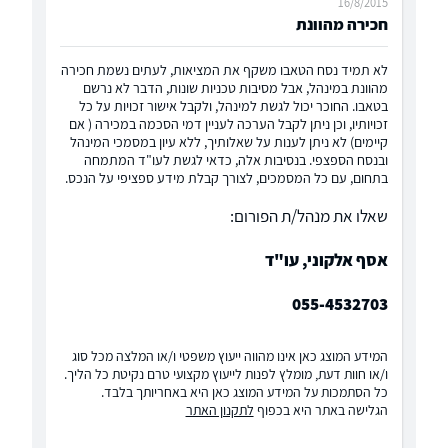
16/8/2015
חכירה מהוונת
לא תמיד נסח הטאבו משקף את המציאות, לעתים נשמת חכירה
מהוונת במינהל, אבל מסיבות טכניות שונות, הדבר לא נרשם
בטאבו. החוכר יכול לגשת למינהל, ולקבל אישור זכויות על כל
זכויותיו, וכן ניתן לקבל הערכה לעניין דמי הסכמה במכירה ( אם
קיימים) לא ניתן לענות על שאלותיך, ללא עיון במסמכי המינהל
ובנסח הספצפי. בנסיבות אלה, כדאי לגשת לעו"ד המתמחה
בתחום, עם כל המסמכים, לצורך קבלת מידע ספציפי על הנכס.
שאלו את מנהל/ת הפורום:
אסף אלקוני, עו"ד
055-4532703
המידע המוצג כאן אינו מהווה ייעוץ משפטי ו/או המלצה מכל סוג
ו/או חוות דעת, מומלץ לפנות לייעוץ מקצועי טרם נקיטת כל הליך.
כל הסתמכות על המידע המוצג כאן היא באחריותך בלבד.
הגלישה באתר היא בכפוף
לתקנון האתר