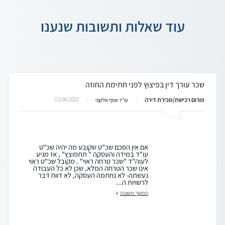
עוד שאלות ותשובות שנענו
שכר עורך דין בפיצוץ לפני חתימת החוזה
פורום רכישת/מכירת דירה
13/06/2022
עו"ד אסף אלקוני
אם אין הסכם שכ"ט שקובע מה יהיה שכ"ט
עו"ד במידה והעסקה " תתפוצץ" , אז מגיע
לעוה"ד "שכר טרחה ראוי" . מקובל שכ"ט ראוי
אינו שכר הטרחה המלא, שכן לא כל העבודה
נעשתה- לא נחתמה העסקה, לא דווח דבר
לרשויות ה...
המשך תשובה