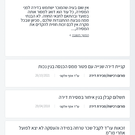
אין שום בעיה שהמוכר ישתמש בדירה לפני
המסירה, כל עוד הוא דואג למסור אותה
במועד ובהתאם לתנאי החוזה. לא הבנתי
ממה נובעת ההתנגדות שלכם , מכיוון שבכל
מקרה אין לכם זכות חוזית להקדים את
המסירה,...
המשך תשובה
קניית דירה שנייה עם פטור ממס הכנסה בגין נכות
פורום רכישת/מכירת דירה
26/10/2021
עו"ד אסף אלקוני
תשלום קבלן בגין איחור במסירת דירה
פורום רכישת/מכירת דירה
29/04/2018
עו"ד אסף אלקוני
זכאות עו"ד לקבל שכר טרחה במידה והעסקה לא יצא לפועל
אחרי מו"מ