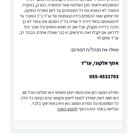
המשכנתא ולאחר מכן השלמת שאר התמורה. כמו כן, במקרה
והמוכר לא המציא את כל המסמכים עד ליום מסירת החזקה,
אזי יוחזקו שאר הכספים בידיו הנאמנות של עו"ד ב"כ המוכר עד
להמצאתם. בחוזי דירה יד שנייה בד"כ הסכום אינו צמוד לא כך
הדבר בדירה מקבלן, אבל שוב זה חופש החוזים וכל מוכר יכול
לדרוש, אם יקבלו זאת הרוכשים, זו כבר שאלה אחרת. בכבוד רב,
עו"ד שלום לוי
שאלו את מנהל/ת הפורום:
אסף אלקוני, עו"ד
055-4532703
המידע המוצג כאן אינו מהווה ייעוץ משפטי ו/או המלצה מכל סוג
ו/או חוות דעת, מומלץ לפנות לייעוץ מקצועי טרם נקיטת כל הליך.
כל הסתמכות על המידע המוצג כאן היא באחריותך בלבד.
הגלישה באתר היא בכפוף
לתקנון האתר