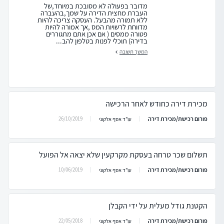
מדובר בפעולה לא מסובכת במיוחד,של
העברת מחצית הדירה על שמך,בהעברה
ללא תמורה מהבעל. העסקה צריכה להיות
מדווחת לרשויות המס ,אך אמורה להיות
פטורה ממסים ( אם אכן אתם מתגוררים
בדירה) תוכלי לפנות בטלפון להב...
המשך תשובה
מכירת דירה כחודש לאחר הרכישה
פורום רכישת/מכירת דירה
26/10/2019
עו"ד אסף אלקוני
תשלום שכר טרחה בעסקת מקרקעין שלא יצאה אל הפועל
פורום רכישת/מכירת דירה
10/06/2019
עו"ד אסף אלקוני
הקטנת גודל מעלית על ידי הקבלן
פורום רכישת/מכירת דירה
22/05/2018
עו"ד אסף אלקוני