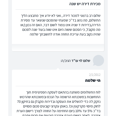
מכירת דירה יש שנה
שלום רב ברצוני למכור דירה , ואני לא יודע איך מתבצע הליך
התשלום, מה נהוג בד"כ שמעתי שהסכום שנשאר עד מסירת
הדירה,בדירות ד שניה אינו צמוד לשום דבר, האם זה נכון ן/או
מה מקובל, כי הסכום ששוה היום אינו שווה בעוד שנה לסכום
שהיה נקוב בעת עריכת החוזה אודה לתשובתך שלמה
שלום לוי עו"ד
הגיב/ה:
2/1/2012
הי שלמה
לוח התשלומים משתנה בהתאם לעסקה הספיציפית תוך
התחשבות במשכנתא הרשומה על הנכס ובמשכנתא שהרכוש
נזקק לה כדי להשלים את העסקה ובדירות מקבלן גם בתיקון 70
לחוק מיסוי מקרקעין וכו'. באופן עקרוני קובעים סכום מסויים
בד"כ 5% עד 10% ביום החתימה על החוזה לצורך רישום הערת
אזהרה, לאחר רישום הערת אזהרה קובעים את סכום ייתרת