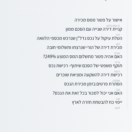
אישור על פטור ממס מכירה
דן שטיבלמן
קניית דירה שנייה עם הסכם ממון
דוד
הטלת עיקול על נכס נדל"ן שנרכש מכספי הלוואה
רונן
מכירת דירה של הורי שנרצחו ותשלומי חובה
אביב
האם אהיה פטור מתשלום המס המוצע 249%?
נריה
תוקף משפטי של הסכם שיתוף- רכישת נכס
רעות
רכישת דירה להשקעה ומציאת שוכרים
אוסנת
הסתרת פרטים בזמן מכירת הנכס
אבי
האם אני יכול למכור בכל זאת את הנכס?
יוגב
ייפוי כח להבטחת חזרה לארץ
לאה