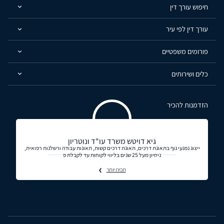
חיפוש עורך דין
עורך דין לפי עיר
פורומים משפטיים
כלים ושירותים
הזדמנות להכיר
גיא דויטש משרד עו"ד ונוטריון
ייצוג נפגעי גוף בתאונת דרכים, תאונת דרכים קשות, תאונות עבודה ורשלנות רפואית,
ניסיון מעל 25 שנים בליווי לקוחות עד לקבלת פ
תכירו יותר