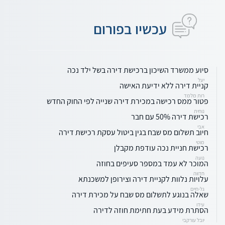
עכשיו בפורום
סיוע ממשרד השיכון ברכישת דירה בשל ילד נכה
יעל
קניית דירה ללא ידיעת האישה
רות מלמד
פטור ממס רכישה במכירת דירה שנייה לפי החוק החדש
נוחית
רכישת דירה 50% עם חבר
אבי
חיוב תשלום מס שבח בגין ביטול עסקת רכישת דירה
מוטי
רכישת חניית נכה עודפת מקבלן
נועה
המוכר לא עמד במספר סעיפים בחוזה
חדווה
עלויות נלוות לקניית דירה וצירופן למשכנתא
גל-חיים
שאלה בנוגע לתשלום מס שבח על מכירת דירה
עידו
הסתרת מידע בעת חתימת חוזה לדירה
יובל עורקבי