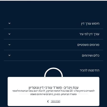
חיפוש עורך דין
עורך דין לפי עיר
פורומים משפטיים
כלים ושירותים
הזדמנות להכיר
ענת וינריב- משרד עורכי דין ונוטריון
למשרדנו ניסיון של כ- 20 שנה בכל תחומי הנזיקין, לרבות ייצוג בפני הביטוח הלאומי
ומשרד הביטחון. כמו כן, ניתנים שירותים משפט
תכירו יותר