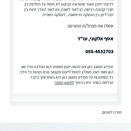
לדעתי ייתכן מאוד שהוראת הביצוע לא תחול על החלפה בין
חברי קבוצת רכישה, הן לאור לשונה, והן לאור העדר זהות בין
הצדדים, בין העסקה הראשונה , לעסקה השנייה.
שאלו את מנהל/ת הפורום:
אסף אלקוני, עו"ד
055-4532703
המידע המוצג כאן אינו מהווה ייעוץ משפטי ו/או המלצה מכל סוג
ו/או חוות דעת, מומלץ לפנות לייעוץ מקצועי טרם נקיטת כל הליך.
כל הסתמכות על המידע המוצג כאן היא באחריותך בלבד.
הגלישה באתר היא בכפוף
לתקנון האתר
חזרה לפורום