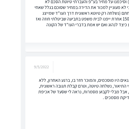
) וסיכמנו על מחיר בע"פ והעברתי טיוטת הסכם לא
י לא מעוניין למכור את הדירה במחיר שסוכם בגלל שאחי
תם (נשלחה רק טיוטא ראשונית דרך העו"ד שמייצג
אותי ועו"ד הקונה אפילו לא הספיק להתייחס אליה) ורוצים ממני פיצוי כספי של כ-15000₪ אחרת ייפנו לבית משפט בתביעה שביטלתי חוזה ואז
יצד לנהוג ואם יש אמת בדברי העו"ד של הקונה
9/5/2022
ם היו מוסכמים, והמוכר חזר בו, ברגע האחרון, ללא
התיאור, נשלחה טיוטה, וטרם קבלת תגובה ראשונית,
, אבל מבלי לקבוע מסמרות, נראה לי שסעד של אכיפת
דיקת מסמכים .