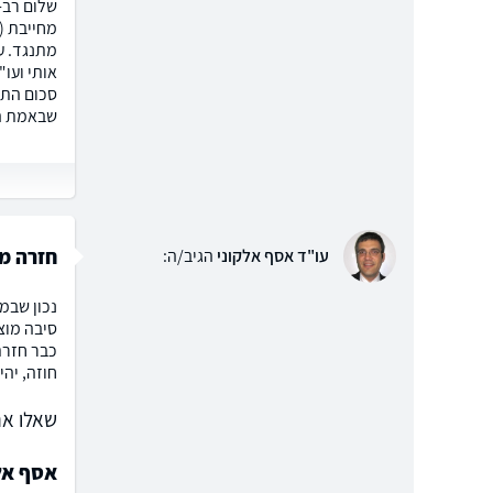
שלום רב-
מחייבת (
מתנגד. ע
סכום התב
שבאמת הפ
חזרה מ
עו"ד אסף אלקוני
הגיב/ה:
נכון שבמ
סיבה מוצ
כבר חזרת
חוזה, יהי
שאלו את
אסף אלק