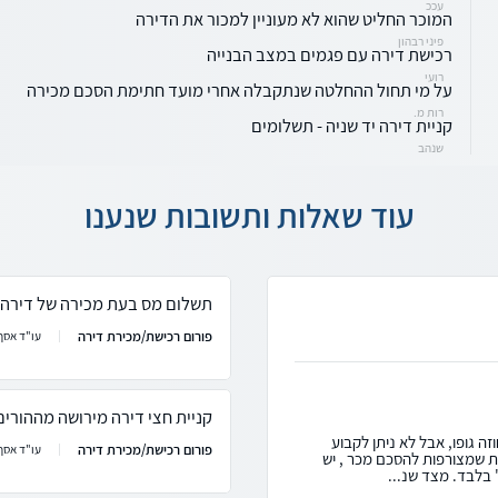
עככ
המוכר החליט שהוא לא מעוניין למכור את הדירה
פיני רבהון
רכישת דירה עם פגמים במצב הבנייה
רועי
על מי תחול ההחלטה שנתקבלה אחרי מועד חתימת הסכם מכירה
רות מ.
קניית דירה יד שניה - תשלומים
שנהב
עוד שאלות ותשובות שנענו
תשלום מס בעת מכירה של דירה
פורום רכישת/מכירת דירה
עו"ד אסף 
קניית חצי דירה מירושה מההורים
ה גופו, אבל לא ניתן לקבוע
פורום רכישת/מכירת דירה
עו"ד אסף 
ות שמצורפות להסכם מכר , יש
" בלבד. מצד שנ...