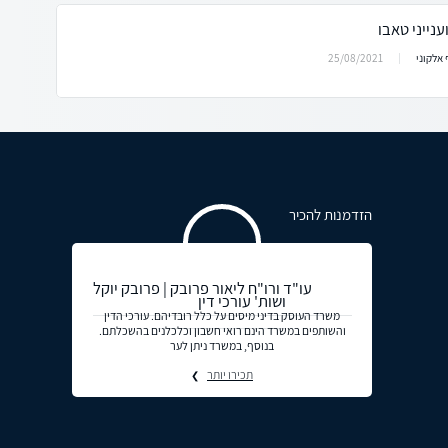
נייני טאבו
25/08/2021
אלקוני
הזדמנות להכיר
עו"ד ורו"ח ליאור פרובק | פרובק יוקל
ושות' עורכי דין
משרד העוסק בדיני מיסים על כלל רובדיהם. עורכי הדין
והשותפים במשרד הינם רואי חשבון וכלכלנים בהשכלתם.
בנוסף, במשרד ניתן לער
תכירו יותר