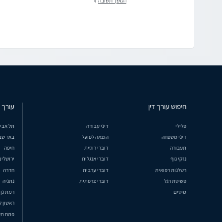
המשך תשובה
חיפוש עורך דין
עורך ד
פלילי
דיני עבודה
תל אבי
דיני משפחה
הוצאה לפועל
באר שב
תעבורה
דוברי רוסית
חיפה
נזקי גוף
דוברי אנגלית
ירושלים
רשלנות רפואית
דוברי ערבית
חדרה
פשיטת רגל
דוברי צרפתית
נתניה
מיסים
רמת גן
ראשון ל
פתח תק