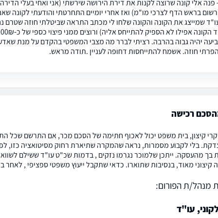
 פנה אלי קונה שרוצה לקנות את דירת הירושה שירשתי (אני ואחי בעלי הדירה
רשום בראש הדף לצרכי מו"מ) ואז אחרי יומיים התחרטתי והודעתי לקונה שאנ
ו"ד שמייצג את הקונה והקונה שלחו לי מכתב התראה שביטלתי חוזה שטרם נח
יעה יהיה גבוה בהרבה. רציתי לברר מה מצבי המשפטי בהקדם על מנת שאדע כ
רתי חוזה. אשמח להתייחסות דחופה לעניין .תודה מראש.
הסכם רכישה
קרי קיצון, בית משפט יכול לאכוף חתימה של הסכם מכר, אם התרשם שכל התנאי
דקת. בלי לקבוע מסמרות, נראה שהמקרה שתיארת רחוק מסיטואציה כזו, לפי 
 בך מהעסקה. ייתכן שלמוכר נגרמו נזקים , בדמות שכ"ט עו"ד ששילם לשווא
ה קיצוני מאוד, בנסיבות שתוארו. כדאי שתקבל ייעוץ משפטי ספציפי , לאחר ב
 מנהל/ת הפורום:
וני, עו"ד