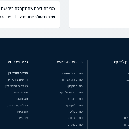
מכירת דירה שהתקבלה בירושה וע
פורום רכישת/מכירת דירה
עו"ד אסף 
ין לפי עיר
פורומים משפטיים
כלים ושירותים
ב
פורום דיני משפחה
פרסום עורכי דין
ע
פורום דיני עבודה
דרושים עורכי דין
פורום מקרקעין
משרדים לעורכי דין
פורום הוצאה לפועל
אודות האתר
פורום תעבורה
תקנון האתר
פורום נזקי גוף
מדיניות הפרטיות
פורום פלילי
מפת אתר
ציון
פורום צרכנות
צור קשר
ווה
פורום מיסים