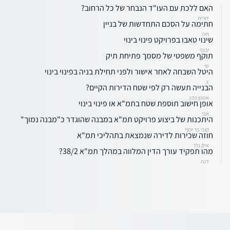
האם ללכת עם העו"ד הנבחר של כל הרחוב?
דורית
חתימה על הסכם התחדשות של בניין
חיה
שינוי טאבו בפרויקט פינוי בינוי
יבגני
תוקף משפטי של מסמך פתיחת תיק
שי
היטל השבחה לאחר אישור ולפני תחילת בניה בפינוי בינוי
צ
הבנייה תעשה רק לפי שטח הדירות הקיים?
אמנון כה ן
אופן חישוב תוספת שטח בתמ"א או פינוי בינוי
אבי
היתכנות של ביצוע פרויקט תמ"א במבנה שהוגדר כ"מבנה נמוך"
קובי בר יוסף
חוזה שכירות לדירה שנמצאת בתהליכי תמ"א
אילן גלר
מהו תפקיד עורך הדין המלווה במהלך תמ"א 38/2?
דנה